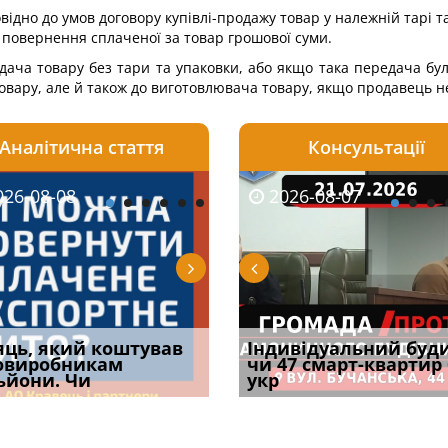
дно до умов договору купівлі-продажу товар у належній тарі та
и повернення сплаченої за товар грошової суми.
дача товару без тари та упаковки, або якщо така передача бул
товару, але й також до виготовлювача товару, якщо продавець н
Аналітична стаття
Консультації
08-06
26-08-08
2026-05-25
2026-08-06
2026-08-07
2026-08-07
2026-07-30
уд встановив для
яць, який коштував
Штраф ТЦК при зміні
Документи, на яких не
Огляд практики ВС від
Індивідуальний буд
Восьмий ААС фак
одування шкоди
овиробникам
місця проживання:
проставляється
Ростислава Кравця, що
чи 47 смарт-квартир
підтвердив, що 
с
ьйони. Чи
розбір судов
апостиль: пер
опублі
укр
може скас