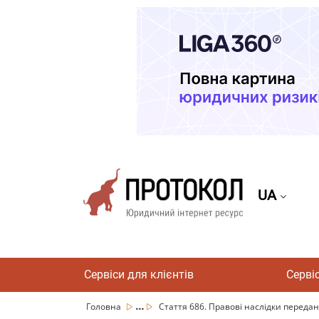
UA
Сервіси для клієнтів
Серві
...
Головна
Стаття 686. Правові наслідки переданн