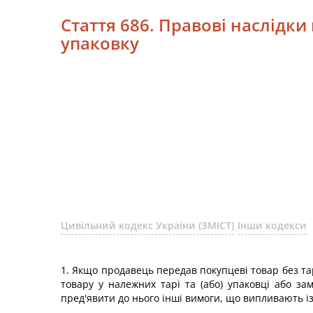
Стаття 686. Правові наслідки
упаковку
Цивільний кодекс України (ЗМІСТ)
Інши кодекси
1. Якщо продавець передав покупцеві товар без тар
товару у належних тарі та (або) упаковці або за
пред'явити до нього інші вимоги, що випливають із