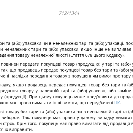
712/1344
и та (або) упаковки чи в неналежних тарі та (або) упаковці, 
ни неналежних тари та (або) упаковки, якщо інше не випливає 
едання товару неналежної якості (Стаття 678 цього Кодексу).
 повинен передати покупцеві товар (продукцію) у тарі та (або)
 так, що продавець передає покупцеві товар без тари та (або) у
ні наслідки передання товару з порушенням вимог про тару та
падку, якщо продавець передає покупцеві товар без тари та (або
едання товару у належній тарі та (або) упаковці або заміни
ру (продукції). При цьому покупець може пред´являти до прод
й також має право вимагати інші вимоги, що передбачені
ЦК
.
товару без тари та (або) упаковки чи в неналежній тарі та (а
 вибором. Так, покупець має право у даному випадку вимага
й строк. Крім того, покупець має право вимагати від продавця 
ся їх виправити.