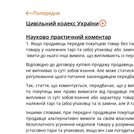
Попередня
Цивільний кодекс України
Науково практичний коментар
1. Якщо продавець передав покупцеві товар без тар
товару у належних тарі та (або) упаковці або замі
´явити до нього інші вимоги, що випливають із пер
Відповідно до договору купівлі-продажу продавець
не випливає із суті зобов´язання. Але може статися
регулювання цього питання законодавцем передбаче
Так, стаття, що коментується, передбачає, що у ви
то покупець має право вимагати від продавця пер
випливає із суті зобов´язання або характеру това
належній тарі та (або) упаковці та їх заміни, але 
Іншими словами, при передачі продавцем покупцеві 
продавця альтернативні вимоги за своїм власним
безоплатного усунення недоліків товару у розумни
(стосовно тари та упаковки), якщо він сам погодить