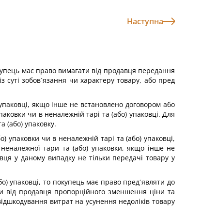
Наступна
покупець має право вимагати від продавця передання
із суті зобов´язання чи характеру товару, або пред
 упаковці, якщо інше не встановлено договором або
паковки чи в неналежній тарі та (або) упаковці. Для
 (або) упаковку.
) упаковки чи в неналежній тарі та (або) упаковці,
 неналежної тари та (або) упаковки, якщо інше не
авця у даному випадку не тільки передачі товару у
бо) упаковці, то покупець має право пред´являти до
ти від продавця пропорційного зменшення ціни та
відшкодування витрат на усунення недоліків товару