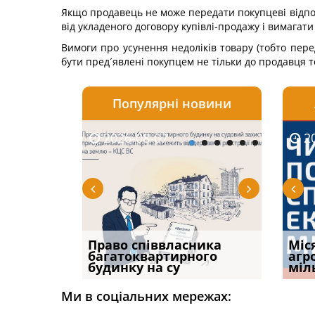
Якщо продавець не може передати покупцеві відпові
від укладеного договору купівлі-продажу і вимагат
Вимоги про усунення недоліків товару (тобто пере
бути пред´явлені покупцем не тільки до продавця 
Популярні новини
2026-08-07
2026-08-03
2026-
20
р, але
Право співвласника
ФУНДАМЕНТАЛЬНА
Якщо с
Міс
илася: як
багатоквартирного
ПРОБЛЕМА «СУДОВОЇ
відшк
агр
будинку на су
ПРАКТИКИ», АБО ПР
наявні
міл
Ми в соціальних мережах: