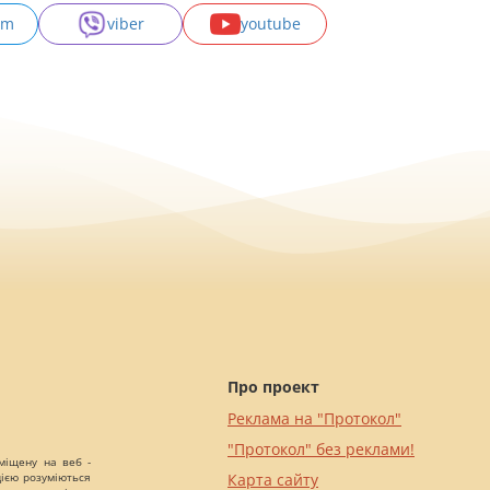
am
viber
youtube
Про проект
Реклама на "Протокол"
"Протокол" без реклами!
міщену на веб -
цією розуміються
Карта сайту