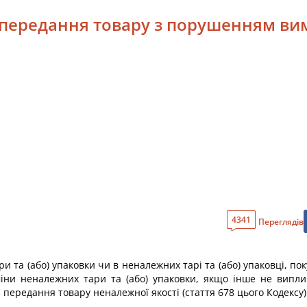
 передання товару з порушенням вим
4341
Переглядів
и та (або) упаковки чи в неналежних тарі та (або) упаковці, 
міни неналежних тари та (або) упаковки, якщо інше не виплив
 передання товару неналежної якості (стаття 678 цього Кодексу)