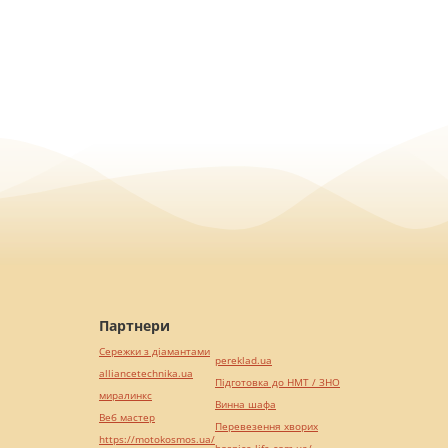
Партнери
Сережки з діамантами
pereklad.ua
alliancetechnika.ua
Підготовка до НМТ / ЗНО
миралинкс
Винна шафа
Веб мастер
Перевезення хворих
https://motokosmos.ua/