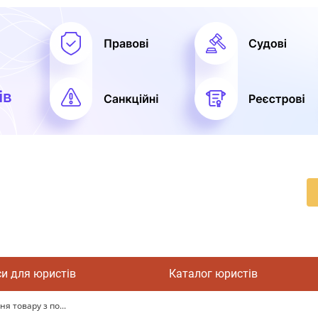
си для юристів
Каталог юристів
я товару з по...