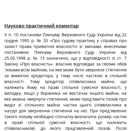
Науково практичний коментар
У п. 10 постанови Пленуму Верховного Суду України від 22
грудня 1995 р. № 20 «Про судову практику у справах про
захист права приватної власності» зі змінами, внесеними
постановою Пленуму Верховного Суду України від
25.05.1998 р. № 15 зазначено, що у відповідності зі ст. 7
Закону «Про власність», власник відповідає за своїми обов
´язками всім майном, на яке може бути звернене стягнення
за вимогою кредитора, у тому числі часткою в спільній
власності. Тому кредитор співвласника майна, що
належить йому на праві спільної сумісної власності, у
випадку, якщо у боржника не вистачає Іншого майна, на
яке можна звернути стягнення, може пред´явити позов про
виділ зі спільного майна частки цього співвласника в
натурі для звернення стягнення на неї. При пред´явленні
такого позову необхідно спочатку визначити розмір частки
в праві спільної сумісної власності, що належить
співвласникові, до якого пред´явлений позов. Після