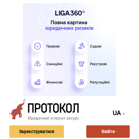
UA
Зареєструватися
Ввійти