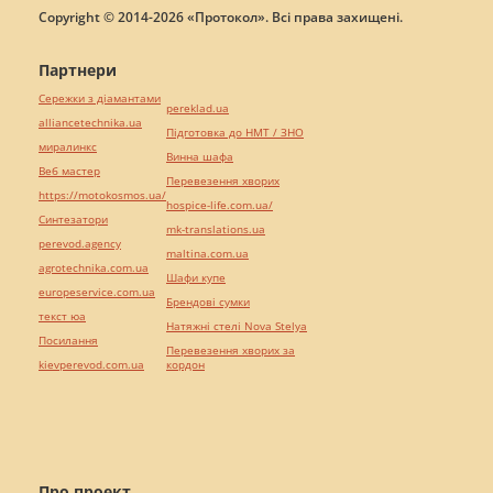
Copyright © 2014-2026 «Протокол». Всі права захищені.
Партнери
Сережки з діамантами
pereklad.ua
alliancetechnika.ua
Підготовка до НМТ / ЗНО
миралинкс
Винна шафа
Веб мастер
Перевезення хворих
https://motokosmos.ua/
hospice-life.com.ua/
Синтезатори
mk-translations.ua
perevod.agency
maltina.com.ua
agrotechnika.com.ua
Шафи купе
europeservice.com.ua
Брендові сумки
текст юа
Натяжні стелі Nova Stelya
Посилання
Перевезення хворих за
kievperevod.com.ua
кордон
Про проект