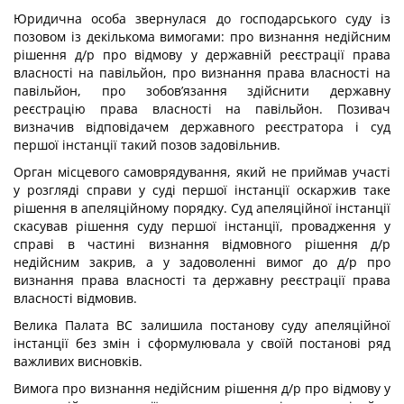
Юридична особа звернулася до господарського суду із
позовом із декількома вимогами: про визнання недійсним
рішення д/р про відмову у державній реєстрації права
власності на павільйон, про визнання права власності на
павільйон, про зобов’язання здійснити державну
реєстрацію права власності на павільйон. Позивач
визначив відповідачем державного реєстратора і суд
першої інстанції такий позов задовільнив.
Орган місцевого самоврядування, який не приймав участі
у розгляді справи у суді першої інстанції оскаржив таке
рішення в апеляційному порядку. Суд апеляційної інстанції
скасував рішення суду першої інстанції, провадження у
справі в частині визнання відмовного рішення д/р
недійсним закрив, а у задоволенні вимог до д/р про
визнання права власності та державну реєстрації права
власності відмовив.
Велика Палата ВС залишила постанову суду апеляційної
інстанції без змін і сформулювала у своїй постанові ряд
важливих висновків.
Вимога про визнання недійсним рішення д/р про відмову у