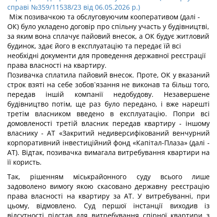
справі №359/11538/23 від 06.05.2026 р.)
Між позивачкою та обслуговуючим кооперативом (далі -
ОК) було укладено договір про спільну участь у будівництві,
за яким вона сплачує пайовий внесок, а ОК будує житловий
будинок, здає його в експлуатацію та передає їй всі
необхідні документи для проведення державної реєстрації
права власності на квартиру.
Позивачка сплатила пайовий внесок. Проте, ОК у вказаний
строк взяті на себе зобов`язання не виконав та більш того,
передав іншій компанії недобудову. Незавершене
будівництво потім, ще раз було передано, і вже нарешті
третім власником введено в експлуатацію. Попри всі
домовленості третій власник передав квартиру - іншому
власнику - АТ «Закритий недиверсифікований венчурний
корпоративний інвестиційний фонд «Капітал-Плаза» (далі -
АТ). Відтак, позивачка вимагала витребування квартири на
її користь.
Так, рішенням міськрайонного суду всього лише
задоволено вимогу якою скасовано державну реєстрацію
права власності на квартиру за АТ. У витребуванні, при
цьому, відмовлено. Суд першої інстанції виходив із
відсутності підстав для витребування спірної квартири з