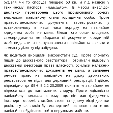
будівля чи то споруда площею 53 кв. м під назвою у
технічному паспорті «
павільйон
». Із часом внаслідок
декількох перетворень цього промислового об’єкту
власником павільйону стала юридична особа. Проте
правовстановлюючих документів зареєстрованих у
встановленому в наші часи порядку на павільйон
юридична особа не мала. Більш того орган місцевого
самоврядування не збирався ці документи юридичній
особі видавати, а планував знести павільйон та звільнити
земельну ділянку від забудови.
Як водиться вирішили використати суд. Проте спочатку
пішли до державного реєстратора і отримали відмову у
державній реєстрації права власності, оскільки належних
правовстановлюючих документів не мали, а заявлене
речове право на павільйон на думку державного
реєстратора не підлягало державній реєстрації. І дійсно
відповідно до ДБН В.2.2-23:2009 поняття «павільйон» не
відноситься до капітальних споруд. Проте «цікавість»
павільйону полягала в тому, що він мав фундамент,
інженерні мережі, спокійно стояв на одному місці десятки
років, а у заявників був експертний висновок, про те що
павільйон є будівлею, тобто нерухомим майном.