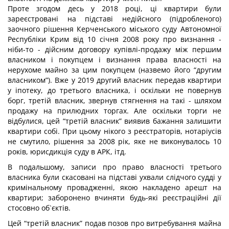
Проте згодом десь у 2018 році, ці квартири були
зареєстровані на підставі недійсного (підробленого)
заочного рішення Керченського міського суду Автономної
Республіки Крим від 10 січня 2008 року про визнання -
ніби-то - дійсним договору купівлі-продажу між першим
власником і покупцем і визнання права власності на
нерухоме майно за цим покупцем (назвемо його “другим
власником”). Вже у 2019 другий власник передав квартири
у іпотеку, до третього власника, і оскільки не повернув
борг, третій власник, звернув стягнення на такі - шляхом
продажу на прилюдних торгах. Але оскільки торги не
відбулися, цей “третій власник” виявив бажання залишити
квартири собі. При цьому нікого з реєстраторів, нотаріусів
не смутило, рішення за 2008 рік, яке не виконувалось 10
років, юрисдикція суду в АРК, ітд.
В подальшому, записи про право власності третього
власника були скасовані на підставі ухвали слідчого судді у
кримінальному провадженні, якою накладено арешт на
квартири; заборонено вчиняти будь-які реєстраційні дії
стосовно об`єктів.
Цей “третій власник” подав позов про витребування майна