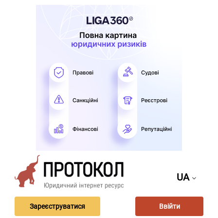
UA
Зареєструватися
Ввійти