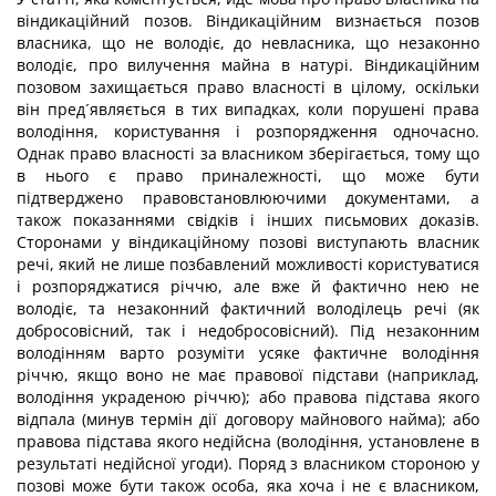
віндикаційний позов. Віндикаційним визнається позов
власника, що не володіє, до невласника, що незаконно
володіє, про вилучення майна в натурі. Віндикаційним
позовом захищається право власності в цілому, оскільки
він пред´являється в тих випадках, коли порушені права
володіння, користування і розпорядження одночасно.
Однак право власності за власником зберігається, тому що
в нього є право приналежності, що може бути
підтверджено правовстановлюючими документами, а
також показаннями свідків і інших письмових доказів.
Сторонами у віндикаційному позові виступають власник
речі, який не лише позбавлений можливості користуватися
і розпоряджатися річчю, але вже й фактично нею не
володіє, та незаконний фактичний володілець речі (як
добросовісний, так і недобросовісний). Під незаконним
володінням варто розуміти усяке фактичне володіння
річчю, якщо воно не має правової підстави (наприклад,
володіння украденою річчю); або правова підстава якого
відпала (минув термін дії договору майнового найма); або
правова підстава якого недійсна (володіння, установлене в
результаті недійсної угоди). Поряд з власником стороною у
позові може бути також особа, яка хоча і не є власником,