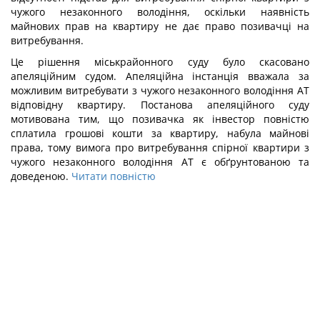
чужого незаконного володіння, оскільки наявність
майнових прав на квартиру не дає право позивачці на
витребування.
Це рішення міськрайонного суду було скасовано
апеляційним судом. Апеляційна інстанція вважала за
можливим витребувати з чужого незаконного володіння АТ
відповідну квартиру. Постанова апеляційного суду
мотивована тим, що позивачка як інвестор повністю
сплатила грошові кошти за квартиру, набула майнові
права, тому вимога про витребування спірної квартири з
чужого незаконного володіння АТ є обґрунтованою та
доведеною.
Читати повністю