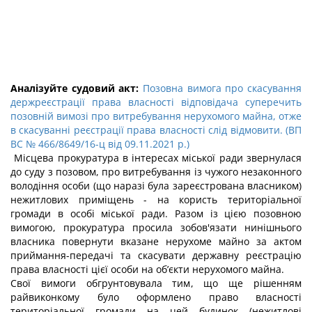
Аналізуйте судовий акт:
Позовна вимога про скасування
держреєстрації права власності відповідача суперечить
позовній вимозі про витребування нерухомого майна, отже
в скасуванні реєстрації права власності слід відмовити. (ВП
ВС № 466/8649/16-ц від 09.11.2021 р.)
Місцева прокуратура в інтересах міської ради звернулася
до суду з позовом, про витребування із чужого незаконного
володіння особи (що наразі була зареєстрована власником)
нежитлових приміщень - на користь територіальної
громади в особі міської ради. Разом із цією позовною
вимогою, прокуратура просила зобов'язати нинішнього
власника повернути вказане нерухоме майно за актом
приймання-передачі та скасувати державну реєстрацію
права власності цієї особи на об’єкти нерухомого майна.
Свої вимоги обгрунтовувала тим, що ще рішенням
райвиконкому було оформлено право власності
територіальної громади на цей будинок (нежитлові