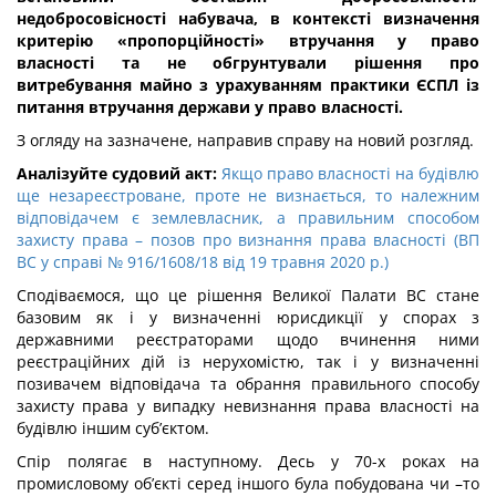
недобросовісності набувача, в контексті визначення
критерію «пропорційності» втручання у право
власності та не обгрунтували рішення про
витребування майно з урахуванням практики ЄСПЛ із
питання втручання держави у право власності.
З огляду на зазначене, направив справу на новий розгляд.
Аналізуйте судовий акт:
Якщо право власності на будівлю
ще незареєстроване, проте не визнається, то належним
відповідачем є землевласник, а правильним способом
захисту права – позов про визнання права власності (ВП
ВС у справі № 916/1608/18 від 19 травня 2020 р.)
Сподіваємося, що це рішення Великої Палати ВС стане
базовим як і у визначенні юрисдикції у спорах з
державними реєстраторами щодо вчинення ними
реєстраційних дій із нерухомістю, так і у визначенні
позивачем відповідача та обрання правильного способу
захисту права у випадку невизнання права власності на
будівлю іншим суб’єктом.
Спір полягає в наступному. Десь у 70-х роках на
промисловому об’єкті серед іншого була побудована чи –то