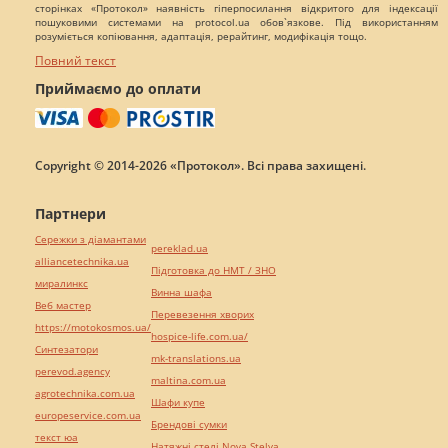
сторінках «Протокол» наявність гіперпосилання відкритого для індексації
пошуковими системами на protocol.ua обов`язкове. Під використанням
розуміється копіювання, адаптація, рерайтинг, модифікація тощо.
Повний текст
Приймаємо до оплати
Copyright © 2014-2026 «Протокол». Всі права захищені.
Партнери
Сережки з діамантами
pereklad.ua
alliancetechnika.ua
Підготовка до НМТ / ЗНО
миралинкс
Винна шафа
Веб мастер
Перевезення хворих
https://motokosmos.ua/
hospice-life.com.ua/
Синтезатори
mk-translations.ua
perevod.agency
maltina.com.ua
agrotechnika.com.ua
Шафи купе
europeservice.com.ua
Брендові сумки
текст юа
Натяжні стелі Nova Stelya