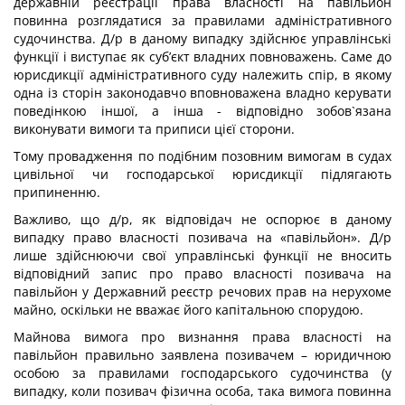
державній реєстрації права власності на павільйон
повинна розглядатися за правилами адміністративного
судочинства. Д/р в даному випадку здійснює управлінські
функції і виступає як суб’єкт владних повноважень. Саме до
юрисдикції адміністративного суду належить спір, в якому
одна із сторін законодавчо вповноважена владно керувати
поведінкою іншої, а інша - відповідно зобов`язана
виконувати вимоги та приписи цієї сторони.
Тому провадження по подібним позовним вимогам в судах
цивільної чи господарської юрисдикції підлягають
припиненню.
Важливо, що д/р, як відповідач не оспорює в даному
випадку право власності позивача на «павільйон». Д/р
лише здійснюючи свої управлінські функції не вносить
відповідний запис про право власності позивача на
павільйон у Державний реєстр речових прав на нерухоме
майно, оскільки не вважає його капітальною спорудою.
Майнова вимога про визнання права власності на
павільйон правильно заявлена позивачем – юридичною
особою за правилами господарського судочинства (у
випадку, коли позивач фізична особа, така вимога повинна