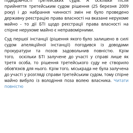
підвідомчості третейських судів. А оскільки після
прийняття третейським судом рішення (25 березня 2009
року) і до набрання чинності змін не було проведено
державну реєстрацію права власності на вказане нерухоме
майно - то дії БТІ щодо реєстрації права власності на
спірне нерухоме майно є неправомірними.
Суд першої інстанції (рішення якого було залишено в силі
судом апеляційної інстанції) погодився із доводами
прокуратури та позов задовольнив повністю. Крім
того, оскільки БТІ залучене до участі у справі лише як
третя особа, то рішення третейського суду не створило
обов'язків для нього. Крім того, міськрада не була залучена
до участі у розгляді справи третейським судом, тому спірне
майно вибуло із володіння поза волею власника.
Читати
повністю