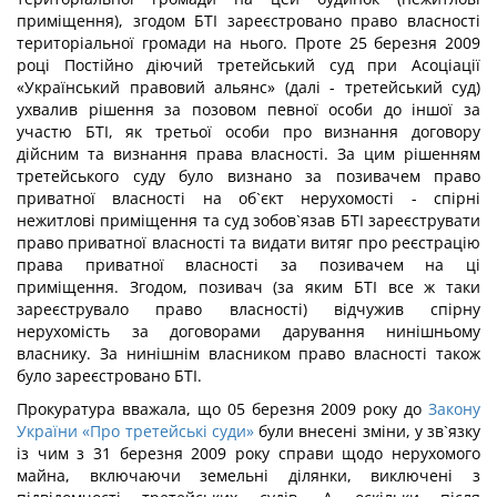
приміщення), згодом БТІ зареєстровано право власності
територіальної громади на нього. Проте 25 березня 2009
році Постійно діючий третейський суд при Асоціації
«Український правовий альянс» (далі - третейський суд)
ухвалив рішення за позовом певної особи до іншої за
участю БТІ, як третьої особи про визнання договору
дійсним та визнання права власності. За цим рішенням
третейського суду було визнано за позивачем право
приватної власності на об`єкт нерухомості - спірні
нежитлові приміщення та суд зобов`язав БТІ зареєструвати
право приватної власності та видати витяг про реєстрацію
права приватної власності за позивачем на ці
приміщення. Згодом, позивач (за яким БТІ все ж таки
зареєструвало право власності) відчужив спірну
нерухомість за договорами дарування нинішньому
власнику. За нинішнім власником право власності також
було зареєстровано БТІ.
Прокуратура вважала, що 05 березня 2009 року до
Закону
України «Про третейські суди»
були внесені зміни, у зв`язку
із чим з 31 березня 2009 року справи щодо нерухомого
майна, включаючи земельні ділянки, виключені з