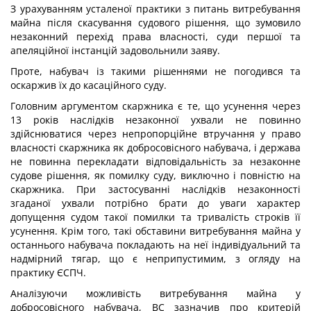
З урахуванням усталеної практики з питань витребування
майна після скасування судового рішення, що зумовило
незаконний перехід права власності, суди першої та
апеляційної інстанцій задовольнили заяву.
Проте, набувач із такими рішеннями не погодився та
оскаржив їх до касаційного суду.
Головним аргументом скаржника є те, що усунення через
13 років наслідків незаконної ухвали не повинно
здійснюватися через непропорційне втручання у право
власності скаржника як добросовісного набувача, і держава
не повинна перекладати відповідальність за незаконне
судове рішення, як помилку суду, виключно і повністю на
скаржника. При застосуванні наслідків незаконності
згаданої ухвали потрібно брати до уваги характер
допущення судом такої помилки та тривалість строків її
усунення. Крім того, такі обставини витребування майна у
останнього набувача покладають на неї індивідуальний та
надмірний тягар, що є неприпустимим, з огляду на
практику ЄСПЧ.
Аналізуючи можливість витребування майна у
добросовісного набувача, ВС зазначив про критерій