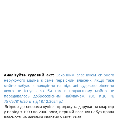
Аналізуйте судовий акт:
Законним власником спірного
нерухомого майна є саме первісний власник, якщо таке
майно вибуло з володіння на підставі судового рішення
якого не існує - як би там в подальшому майно не
передавалось добросовісним набувачам. (ВС КЦС №
757/57816/20-ц від 18.12.2024 р.)
Згідно з договорами купівлі-продажу та дарування квартир
у період з 1999 по 2006 роки, перший власник набув права
власності на декілька квартир у місті Києві.