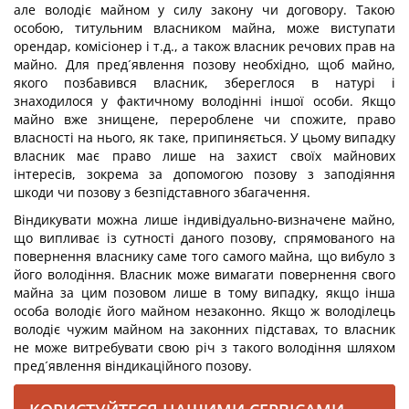
але володіє майном у силу закону чи договору. Такою
особою, титульним власником майна, може виступати
орендар, комісіонер і т.д., а також власник речових прав на
майно. Для пред´явлення позову необхідно, щоб майно,
якого позбавився власник, збереглося в натурі і
знаходилося у фактичному володінні іншої особи. Якщо
майно вже знищене, перероблене чи спожите, право
власності на нього, як таке, припиняється. У цьому випадку
власник має право лише на захист своїх майнових
інтересів, зокрема за допомогою позову з заподіяння
шкоди чи позову з безпідставного збагачення.
Віндикувати можна лише індивідуально-визначене майно,
що випливає із сутності даного позову, спрямованого на
повернення власнику саме того самого майна, що вибуло з
його володіння. Власник може вимагати повернення свого
майна за цим позовом лише в тому випадку, якщо інша
особа володіє його майном незаконно. Якщо ж володілець
володіє чужим майном на законних підставах, то власник
не може витребувати свою річ з такого володіння шляхом
пред´явлення віндикаційного позову.