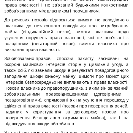
права власності і не зв´язаний будь-якими конкретними
зобов´язаннями між власником і порушником.
До речових позовів відносяться: вимоги не володіючого
власника до незаконного володільця про витребування
майна (віндикаційний позов); вимоги власника щодо
усунення порушень права власності, які не пов´язані з
володінням (негаторний позов); вимоги власника про
визнання права власності.
Зобов´язально-правові способи захисту засновані на
охороні майнових інтересів сторін у цивільній угоді, а
також осіб, які зазнали шкоди в результаті позадоговірного
заподіяння шкоди їхньому майну. Вимоги про захист цих
інтересів безпосередньо не випливають з права власності.
Позови власника до правопорушника, з яким він зв´язаний
зобов´язальними правовідношеннями (договірними і
позадоговірними), спрямовані як на усунення перешкод у
здійсненні права власності (позови про повернення речей,
наданих у користування за договором; позови про
повернення безпідставно отриманого майна), так і на
відшкодування шкоди або збитків.
У статті, яка коментується, йде мова про право власника на