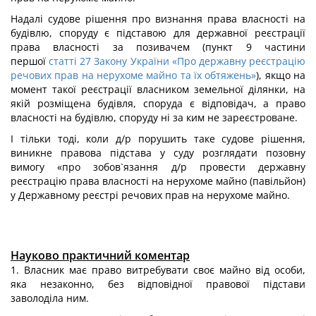
Надалі судове рішення про визнання права власності на
будівлю, споруду є підставою для державної реєстрації
права власності за позивачем (пункт 9 частини
першої
статті 27 Закону України «Про державну реєстрацію
речових прав на нерухоме майно та їх обтяжень»
), якщо на
момент такої реєстрації власником земельної ділянки, на
якій розміщена будівля, споруда є відповідач, а право
власності на будівлю, споруду ні за ким не зареєстроване.
І тільки тоді, коли д/р порушить таке судове рішення,
виникне правова підстава у суду розглядати позовну
вимогу «про зобов`язання д/р провести державну
реєстрацію права власності на нерухоме майно (павільйон)
у Державному реєстрі речових прав на нерухоме майно.
Науково практичний коментар
1. Власник має право витребувати своє майно від особи,
яка незаконно, без відповідної правової підстави
заволоділа ним.