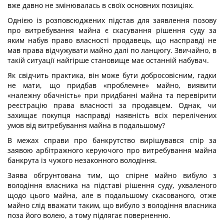
вже давно не змінювалась в своїх основних позиціях.
Однією із розповсюджених підстав для заявлення позову
про витребування майна є скасування рішення суду за
яким набув право власності продавець, що насправді не
мав права відчужувати майно далі по ланцюгу. Звичайно, в
такій ситуації найгірше становище має останній набувач.
Як свідчить практика, він може бути добросовісним, гадки
не мати, що придбав «проблемне» майно, виявити
«належну обачність» при придбанні майна та перевірити
реєстрацію права власності за продавцем. Однак, чи
захищає покупця насправді наявність всіх перелічених
умов від витребування майна в подальшому?
В межах справи про банкрутство вирішувався спір за
заявою арбітражного керуючого про витребування майна
банкрута із чужого незаконного володіння.
Заява обгрунтована тим, що спірне майно вибуло з
володіння власника на підставі рішення суду, ухваленого
щодо цього майна, але в подальшому скасованого, отже
майно слід вважати таким, що вибуло з володіння власника
поза його волею, а тому підлягає поверненню.