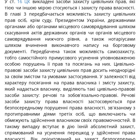
У ст.
16
ЦК
викладені засоби захисту цивільних прав, які
тією чи іншою мірою стосуються і захисту права власності.
В главі 3 передбачається можливість захисту цивільних
прав осіб, крім суду, Президентом України, державними
органами або органами місцевого самоврядування шляхом
скасування актів державних органів чи органів місцевого
самоврядування нижчого рівня, а також нотаріусами
шляхом вчинення виконавчого напису на борговому
документі. Передбачена також можливість самозахисту,
тобто самостійного примусового усунення уповноваженою
особою порушень її прав та посягань на них. Цивільно-
правові засоби захисту цивільних прав досить неоднорідні
за своїм змістом та умовами застосування. У залежності від
характеру посягання на права власника і змісту захисту,
який надається власнику, виділяють такі цивільно-правові
засоби захисту: речові та зобов´язально-правові. Речові
засоби захисту права власності застосовуються при
безпосередньому порушенні права власності, зв´язаному з
протиправними діями третіх осіб, що виключають чи
обмежують здійснення власником своїх правомочностей. В
такому випадку вступає в дію їхній абсолютний захист,
спрямований на усунення перешкод у здійсненні права
власності. Він орієнтований на захист безпосередньо