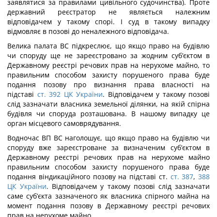
заявлятися за правилами цивільного судочинства). Проте
державний реєстратор не являється належним
відповідачем у такому спорі. І суд в такому випадку
відмовляє в позові до неналежного відповідача.
Велика палата ВС підкреслює, що якщо право на будівлю
чи споруду ще не зареєстровано за жодним суб’єктом в
Державному реєстрі речових прав на нерухоме майно, то
правильним способом захисту порушеного права буде
подання позову про визнання права власності на
підставі
ст. 392 ЦК України
. Відповідачем у такому позові
слід зазначати власника земельної ділянки, на якій спірна
будівля чи споруда розташована. В нашому випадку це
орган місцевого самоврядування.
Водночас ВП ВС наголошує, що якщо право на будівлю чи
споруду вже зареєстроване за визначеним суб’єктом в
Державному реєстрі речових прав на нерухоме майно
правильним способом захисту порушеного права буде
подання віндикаційного позову на підставі ст.
ст. 387
,
388
ЦК України
. Відповідачем у такому позові слід зазначати
саме суб’єкта зазначеного як власника спірного майна на
момент подання позову в Державному реєстрі речових
прав на нерухоме майно.