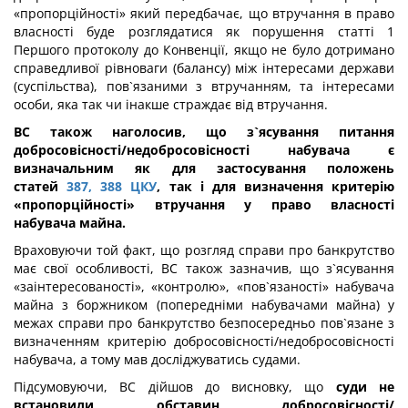
«пропорційності» який передбачає, що втручання в право
власності буде розглядатися як порушення статті 1
Першого протоколу до Конвенції, якщо не було дотримано
справедливої рівноваги (балансу) між інтересами держави
(суспільства), пов`язаними з втручанням, та інтересами
особи, яка так чи інакше страждає від втручання.
ВС також наголосив, що з`ясування питання
добросовісності/недобросовісності набувача є
визначальним як для застосування положень
статей
387,
388 ЦКУ
, так і для визначення критерію
«пропорційності» втручання у право власності
набувача майна.
Враховуючи той факт, що розгляд справи про банкрутство
має свої особливості, ВС також зазначив, що з`ясування
«заінтересованості», «контролю», «пов`язаності» набувача
майна з боржником (попередніми набувачами майна) у
межах справи про банкрутство безпосередньо пов`язане з
визначенням критерію добросовісності/недобросовісності
набувача, а тому мав досліджуватись судами.
Підсумовуючи, ВС дійшов до висновку, що
суди не
встановили обставин добросовісності/