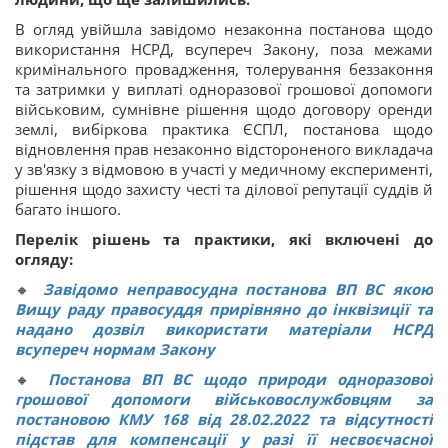
В огляд увійшла завідомо незаконна постанова щодо
використання НСРД, всупереч Закону, поза межами
кримінального провадження, толерування беззаконня
та затримки у виплаті одноразової грошової допомоги
військовим, сумнівне рішення щодо договору оренди
землі, вибіркова практика ЄСПЛ, постанова щодо
відновлення прав незаконно відстороненого викладача
у зв'язку з відмовою в участі у медичному експерименті,
рішення щодо захисту честі та ділової репутації суддів й
багато іншого.
Перелік рішень та практики, які включені до
огляду:
🔸
Завідомо неправосудна постанова ВП ВС якою
Вищу раду правосуддя прирівняно до інквізиції та
надано дозвіл використати матеріали НСРД
всупереч нормам Закону
🔸
Постанова ВП ВС щодо природи одноразової
грошової допомоги військовослужбовцям за
постановою КМУ 168 від 28.02.2022 та відсутності
підстав для компенсації у разі її несвоєчасної