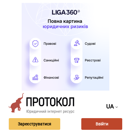
UA
Зареєструватися
Ввійти