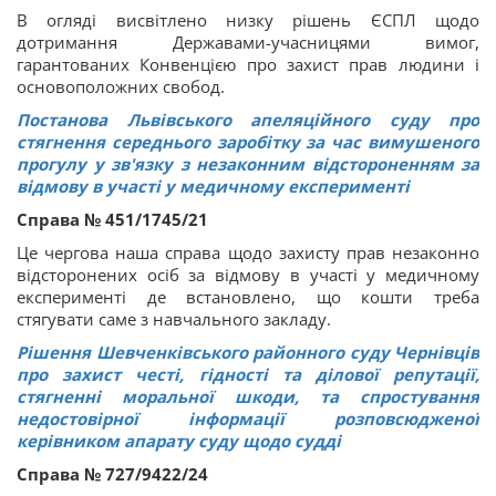
В огляді висвітлено низку рішень ЄСПЛ щодо
дотримання Державами-учасницями вимог,
гарантованих Конвенцією про захист прав людини і
основоположних свобод.
Постанова Львівського апеляційного суду про
стягнення середнього заробітку за час вимушеного
прогулу у зв'язку з незаконним відстороненням за
відмову в участі у медичному експерименті
Справа № 451/1745/21
Це чергова наша справа щодо захисту прав незаконно
відсторонених осіб за відмову в участі у медичному
експерименті де встановлено, що кошти треба
стягувати саме з навчального закладу.
Рішення Шевченківського районного суду Чернівців
про захист честі, гідності та ділової репутації,
стягненні моральної шкоди, та спростування
недостовірної інформації розповсюдженої
керівником апарату суду щодо судді
Справа № 727/9422/24