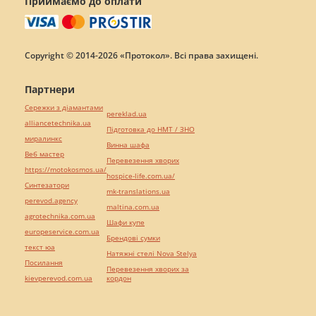
Приймаємо до оплати
Copyright © 2014-2026 «Протокол». Всі права захищені.
Партнери
Сережки з діамантами
pereklad.ua
alliancetechnika.ua
Підготовка до НМТ / ЗНО
миралинкс
Винна шафа
Веб мастер
Перевезення хворих
https://motokosmos.ua/
hospice-life.com.ua/
Синтезатори
mk-translations.ua
perevod.agency
maltina.com.ua
agrotechnika.com.ua
Шафи купе
europeservice.com.ua
Брендові сумки
текст юа
Натяжні стелі Nova Stelya
Посилання
Перевезення хворих за
kievperevod.com.ua
кордон