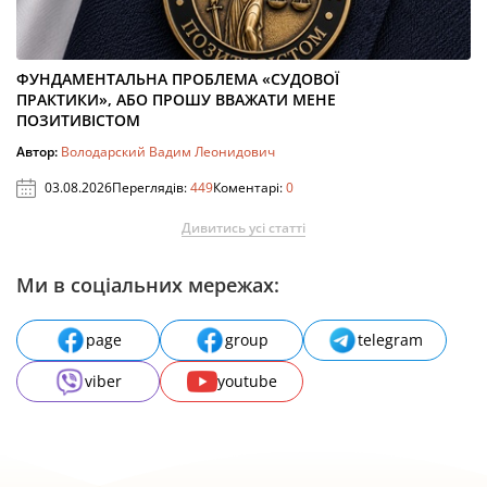
ФУНДАМЕНТАЛЬНА ПРОБЛЕМА «СУДОВОЇ
ПРАКТИКИ», АБО ПРОШУ ВВАЖАТИ МЕНЕ
ПОЗИТИВІСТОМ
Автор:
Володарский Вадим Леонидович
03.08.2026
Переглядів:
449
Коментарі:
0
Дивитись усі статті
Ми в соціальних мережах:
page
group
telegram
viber
youtube