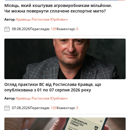
Місяць, який коштував агровиробникам мільйони.
Чи можна повернути сплачене експортне мито?
Автор:
Кравець Ростислав Юрійович
08.08.2026
Переглядів:
109
Коментарі:
0
Огляд практики ВС від Ростислава Кравця, що
опублікована з 01 по 07 серпня 2026 року
Автор:
Кравець Ростислав Юрійович
07.08.2026
Переглядів:
100
Коментарі:
0