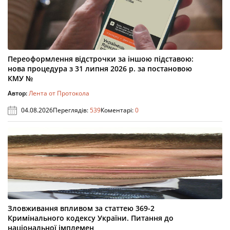
Переоформлення відстрочки за іншою підставою:
нова процедура з 31 липня 2026 р. за постановою
КМУ №
Автор:
Лента от Протокола
04.08.2026
Переглядів:
539
Коментарі:
0
Зловживання впливом за статтею 369-2
Кримінального кодексу України. Питання до
національної імплемен