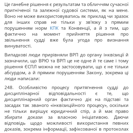
Це ганебне рішення є результатам та обличчям сучасної
пригніченої та залежної судової системи, як на мене.
Воно не може використовуватись як приклад чи зразок
для інших справ не тільки у зв'язку з прямим
порушенням норм
КПК
та Конвенції, а й з тим, що
фактично на момент прийняття рішення про
звільнення судді вже була угода про визнання
винуватості.
Випадкові люди прирівняли ВРП до органу інквізиції й
зазначили, що ВРЮ та ВРП це не одне й те саме і тому
рішення ЄСПЛ можна не застосовувати, що є не тільки
абсурдом, а й прямим порушенням Закону, зокрема ці
люди написали:
248. Особливістю процесу притягнення судді до
дисциплінарної відповідальності є те, що
дисциплінарний орган фактично діє на підставі та
засадах так званого «інквізиційного процесу», оскільки
не тільки вирішує юридичний спір, а й має право
збирати докази за власною ініціативою. Даючи
відповідь щодо можливості використання певних
доказів, зокрема інформації, зафіксованої в протоколах