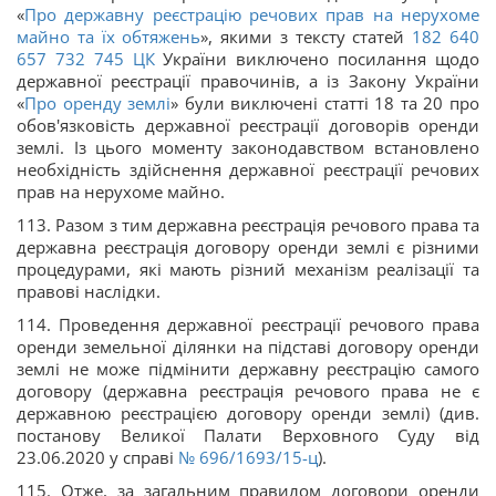
«
Про державну реєстрацію речових прав на нерухоме
майно та їх обтяжень
», якими з тексту статей
182
640
657
732
745
ЦК
України виключено посилання щодо
державної реєстрації правочинів, а із Закону України
«
Про оренду землі
» були виключені статті 18 та 20 про
обов'язковість державної реєстрації договорів оренди
землі. Із цього моменту законодавством встановлено
необхідність здійснення державної реєстрації речових
прав на нерухоме майно.
113. Разом з тим державна реєстрація речового права та
державна реєстрація договору оренди землі є різними
процедурами, які мають різний механізм реалізації та
правові наслідки.
114. Проведення державної реєстрації речового права
оренди земельної ділянки на підставі договору оренди
землі не може підмінити державну реєстрацію самого
договору (державна реєстрація речового права не є
державною реєстрацією договору оренди землі) (див.
постанову Великої Палати Верховного Суду від
23.06.2020 у справі
№ 696/1693/15-ц
).
115. Отже, за загальним правилом договори оренди