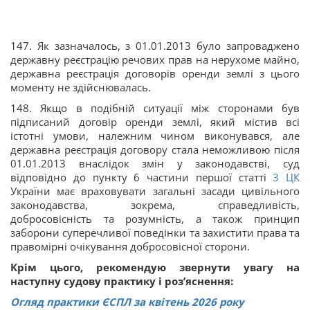
147. Як зазначалось, з 01.01.2013 було запроваджено
державну реєстрацію речових прав на нерухоме майно,
державна реєстрація договорів оренди землі з цього
моменту не здійснювалась.
148. Якщо в подібній ситуації між сторонами був
підписаний договір оренди землі, який містив всі
істотні умови, належним чином виконувався, але
державна реєстрація договору стала неможливою після
01.01.2013 внаслідок змін у законодавстві, суд
відповідно до пункту 6 частини першої статті
3
ЦК
України має враховувати загальні засади цивільного
законодавства, зокрема, справедливість,
добросовісність та розумність, а також принцип
заборони суперечливої поведінки та захистити права та
правомірні очікування добросовісної сторони.
Крім цього, рекомендую звернути увагу на
наступну судову практику і роз’яснення:
Огляд практики ЄСПЛ за квітень 2026 року