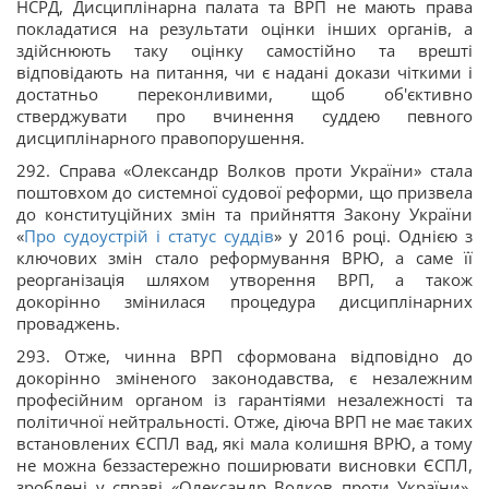
НСРД, Дисциплінарна палата та ВРП не мають права
покладатися на результати оцінки інших органів, а
здійснюють таку оцінку самостійно та врешті
відповідають на питання, чи є надані докази чіткими і
достатньо переконливими, щоб об'єктивно
стверджувати про вчинення суддею певного
дисциплінарного правопорушення.
292. Справа «Олександр Волков проти України» стала
поштовхом до системної судової реформи, що призвела
до конституційних змін та прийняття Закону України
«
Про судоустрій і статус суддів
» у 2016 році. Однією з
ключових змін стало реформування ВРЮ, а саме її
реорганізація шляхом утворення ВРП, а також
докорінно змінилася процедура дисциплінарних
проваджень.
293. Отже, чинна ВРП сформована відповідно до
докорінно зміненого законодавства, є незалежним
професійним органом із гарантіями незалежності та
політичної нейтральності. Отже, діюча ВРП не має таких
встановлених ЄСПЛ вад, які мала колишня ВРЮ, а тому
не можна беззастережно поширювати висновки ЄСПЛ,
зроблені у справі «Олександр Волков проти України»,