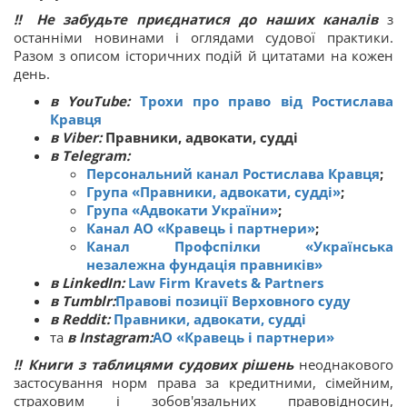
‼ Не забудьте приєднатися до наших каналів
з
останніми новинами і оглядами судової практики.
Разом з описом історичних подій й цитатами на кожен
день.
в YouTube:
Трохи про право від Ростислава
Кравця
в Viber:
Правники, адвокати, судді
в Telegram:
Персональний канал Ростислава Кравця
;
Група «Правники, адвокати, судді»
;
Група «Адвокати України»
;
Канал АО «Кравець і партнери»
;
Канал Профспілки «Українська
незалежна фундація правників»
в LinkedIn:
Law Firm Kravets & Partners
в Tumblr:
Правові позиції Верховного суду
в Reddit:
Правники, адвокати, судді
та
в Instagram:
АО «Кравець і партнери»
‼
Книги з таблицями судових рішень
неоднакового
застосування норм права за кредитними, сімейним,
страховим і зобов'язальних правовідносин,