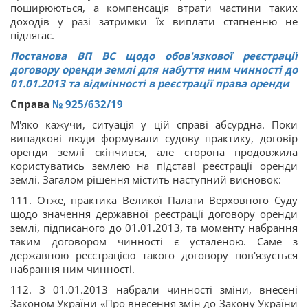
поширюються, а компенсація втрати частини таких
доходів у разі затримки їх виплати стягненню не
підлягає.
Постанова ВП ВС щодо обов'язкової реєстрації
договору оренди землі для набуття ним чинності до
01.01.2013 та відмінності в реєстрації права оренди
Справа
№ 925/632/19
М'яко кажучи, ситуація у цій справі абсурдна. Поки
випадкові люди формували судову практику, договір
оренди землі скінчився, але сторона продовжила
користуватись землею на підставі реєстрації оренди
землі. Загалом рішення містить наступний висновок:
111. Отже, практика Великої Палати Верховного Суду
щодо значення державної реєстрації договору оренди
землі, підписаного до 01.01.2013, та моменту набрання
таким договором чинності є усталеною. Саме з
державною реєстрацією такого договору пов'язується
набрання ним чинності.
112. З 01.01.2013 набрали чинності зміни, внесені
Законом України «Про внесення змін до Закону України