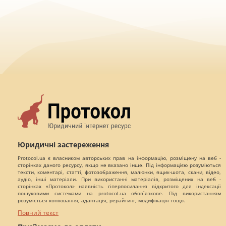
Юридичні застереження
Protocol.ua є власником авторських прав на інформацію, розміщену на веб -
сторінках даного ресурсу, якщо не вказано інше. Під інформацією розуміються
тексти, коментарі, статті, фотозображення, малюнки, ящик-шота, скани, відео,
аудіо, інші матеріали. При використанні матеріалів, розміщених на веб -
сторінках «Протокол» наявність гіперпосилання відкритого для індексації
пошуковими системами на protocol.ua обов`язкове. Під використанням
розуміється копіювання, адаптація, рерайтинг, модифікація тощо.
Повний текст