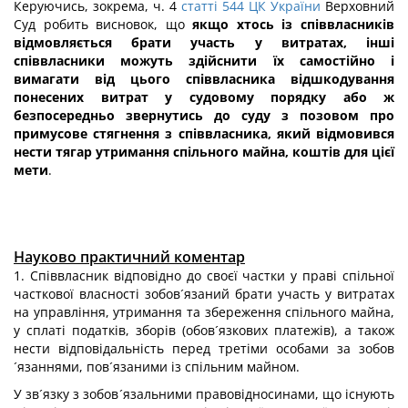
Керуючись, зокрема, ч. 4
статті 544 ЦК України
Верховний
Суд робить висновок, що
якщо хтось із співвласників
відмовляється брати участь у витратах, інші
співвласники можуть здійснити їх самостійно і
вимагати від цього співвласника відшкодування
понесених витрат у судовому порядку або ж
безпосередньо звернутись до суду з позовом про
примусове стягнення з співвласника, який відмовився
нести тягар утримання спільного майна, коштів для цієї
мети
.
Науково практичний коментар
1. Співвласник відповідно до своєї частки у праві спільної
часткової власності зобов´язаний брати участь у витратах
на управління, утримання та збереження спільного майна,
у сплаті податків, зборів (обов´язкових платежів), а також
нести відповідальність перед третіми особами за зобов
´язаннями, пов´язаними із спільним майном.
У зв´язку з зобов´язальними правовідносинами, що існують