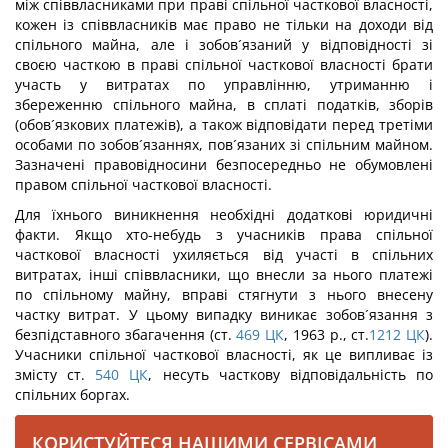
між співвласниками при праві спільної часткової власності,
кожен із співвласників має право не тільки на доходи від
спільного майна, але і зобов´язаний у відповідності зі
своєю часткою в праві спільної часткової власності брати
участь у витратах по управлінню, утриманню і
збереженню спільного майна, в сплаті податків, зборів
(обов´язкових платежів), а також відповідати перед третіми
особами по зобов´язаннях, пов´язаних зі спільним майном.
Зазначені правовідносини безпосередньо не обумовлені
правом спільної часткової власності.
Для їхнього виникнення необхідні додаткові юридичні
факти. Якщо хто-небудь з учасників права спільної
часткової власності ухиляється від участі в спільних
витратах, інші співвласники, що внесли за нього платежі
по спільному майну, вправі стягнути з нього внесену
частку витрат. У цьому випадку виникає зобов´язання з
безпідставного збагачення (ст.
469
ЦК
, 1963 р., ст.
1212
ЦК
).
Учасники спільної часткової власності, як це випливає із
змісту ст.
540
ЦК
, несуть часткову відповідальність по
спільних боргах.
КОРИСТУЙТЕСЯ НАШИМИ СЕРВІСАМИ