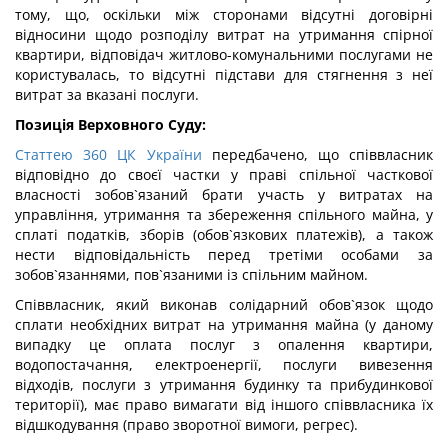
тому, що, оскільки між сторонами відсутні договірні
відносини щодо розподілу витрат на утримання спірної
квартири, відповідач житлово-комунальними послугами не
користувалась, то відсутні підстави для стягнення з неї
витрат за вказані послуги.
Позиція Верховного Суду:
Статтею 360 ЦК України
передбачено, що співвласник
відповідно до своєї частки у праві спільної часткової
власності зобов`язаний брати участь у витратах на
управління, утримання та збереження спільного майна, у
сплаті податків, зборів (обов`язкових платежів), а також
нести відповідальність перед третіми особами за
зобов`язаннями, пов`язаними із спільним майном.
Співвласник, який виконав солідарний обов`язок щодо
сплати необхідних витрат на утримання майна (у даному
випадку це оплата послуг з опалення квартири,
водопостачання, електроенергії, послуги вивезення
відходів, послуги з утримання будинку та прибудинкової
території), має право вимагати від іншого співвласника їх
відшкодування (право зворотної вимоги, регрес).