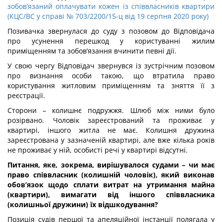
зобов’язаний оплачувати кожен із співвласників квартири
(КЦС/ВС у справі № 703/2200/15-ц від 19 серпня 2020 року)
Позивачка звернулася до суду з позовом до Відповідача
про усунення перешкод у користуванні жилим
приміщенням та зобов’язання вчинити певні дії.
У свою чергу Відповідач звернувся із зустрічним позовом
про визнання особи такою, що втратила право
користування житловим приміщенням та зняття її з
реєстрації.
Сторони – колишнє подружжя. Шлюб між ними було
розірвано. Чоловік зареєстрований та проживає у
квартирі, іншого житла не має. Колишня дружина
зареєстрована у зазначеній квартирі, але вже кілька років
не проживає у ній, особисті речі у квартирі відсутні.
Питання, яке, зокрема, вирішувалося судами – чи має
право співвласник (колишній чоловік), який виконав
обов’язок щодо сплати витрат на утримання майна
(квартири), вимагати від іншого співвласника
(колишньої дружини) їх відшкодування?
Позиція судів першої та апеляційної інстанції полягала у