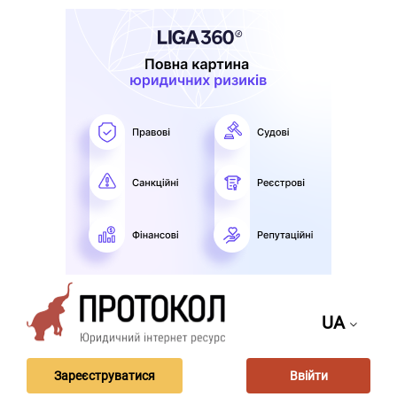
UA
Зареєструватися
Ввійти