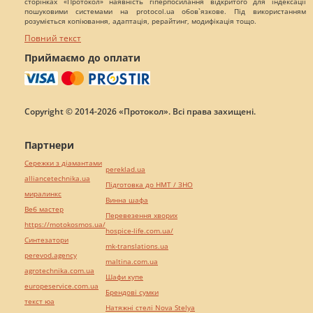
сторінках «Протокол» наявність гіперпосилання відкритого для індексації
пошуковими системами на protocol.ua обов`язкове. Під використанням
розуміється копіювання, адаптація, рерайтинг, модифікація тощо.
Повний текст
Приймаємо до оплати
Copyright © 2014-2026 «Протокол». Всі права захищені.
Партнери
Сережки з діамантами
pereklad.ua
alliancetechnika.ua
Підготовка до НМТ / ЗНО
миралинкс
Винна шафа
Веб мастер
Перевезення хворих
https://motokosmos.ua/
hospice-life.com.ua/
Синтезатори
mk-translations.ua
perevod.agency
maltina.com.ua
agrotechnika.com.ua
Шафи купе
europeservice.com.ua
Брендові сумки
текст юа
Натяжні стелі Nova Stelya