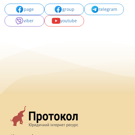
page
group
telegram
viber
youtube