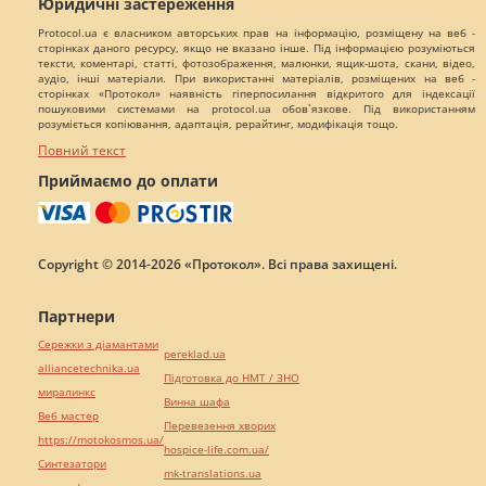
Юридичні застереження
Protocol.ua є власником авторських прав на інформацію, розміщену на веб -
сторінках даного ресурсу, якщо не вказано інше. Під інформацією розуміються
тексти, коментарі, статті, фотозображення, малюнки, ящик-шота, скани, відео,
аудіо, інші матеріали. При використанні матеріалів, розміщених на веб -
сторінках «Протокол» наявність гіперпосилання відкритого для індексації
пошуковими системами на protocol.ua обов`язкове. Під використанням
розуміється копіювання, адаптація, рерайтинг, модифікація тощо.
Повний текст
Приймаємо до оплати
Copyright © 2014-2026 «Протокол». Всі права захищені.
Партнери
Сережки з діамантами
pereklad.ua
alliancetechnika.ua
Підготовка до НМТ / ЗНО
миралинкс
Винна шафа
Веб мастер
Перевезення хворих
https://motokosmos.ua/
hospice-life.com.ua/
Синтезатори
mk-translations.ua