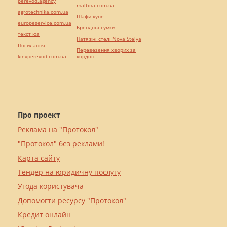
perevod.agency
maltina.com.ua
agrotechnika.com.ua
Шафи купе
europeservice.com.ua
Брендові сумки
текст юа
Натяжні стелі Nova Stelya
Посилання
Перевезення хворих за
kievperevod.com.ua
кордон
Про проект
Реклама на "Протокол"
"Протокол" без реклами!
Карта сайту
Тендер на юридичну послугу
Угода користувача
Допомогти ресурсу "Протокол"
Кредит онлайн