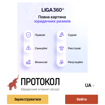
UA
Зареєструватися
Ввійти