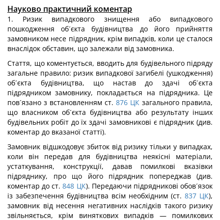
Науково практичний коментар
1. Ризик випадкового знищення або випадкового
пошкодження об´єкта будівництва до його прийняття
замовником несе підрядник, крім випадків, коли це сталося
внаслідок обставин, що залежали від замовника.
Стаття, що коментується, вводить для будівельного підряду
загальне правило: ризик випадкової загибелі (ушкодження)
об´єкта будівництва, що настав до здачі об´єкта
підрядником замовнику, покладається на підрядника. Це
пов´язано з встановленням ст.
876
ЦК
загального правила,
що власником об´єкта будівництва або результату інших
будівельних робіт до їх здачі замовникові є підрядник (див.
коментар до вказаної статті).
Замовник відшкодовує збиток від ризику тільки у випадках,
коли він передав для будівництва неякісні матеріали,
устаткування, конструкції, давав помилкові вказівки
підряднику, про що його підрядник попереджав (див.
коментар до ст.
848
ЦК
). Передаючи підрядникові обов´язок
із забезпечення будівництва всім необхідним (ст.
837
ЦК
),
замовник від несення негативних наслідків такого ризику
звільняється, крім виняткових випадків — помилкових