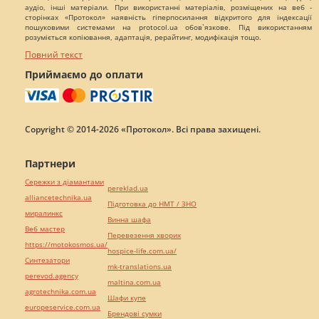
аудіо, інші матеріали. При використанні матеріалів, розміщених на веб -
сторінках «Протокол» наявність гіперпосилання відкритого для індексації
пошуковими системами на protocol.ua обов`язкове. Під використанням
розуміється копіювання, адаптація, рерайтинг, модифікація тощо.
Повний текст
Приймаємо до оплати
Copyright © 2014-2026 «Протокол». Всі права захищені.
Партнери
Сережки з діамантами
pereklad.ua
alliancetechnika.ua
Підготовка до НМТ / ЗНО
миралинкс
Винна шафа
Веб мастер
Перевезення хворих
https://motokosmos.ua/
hospice-life.com.ua/
Синтезатори
mk-translations.ua
perevod.agency
maltina.com.ua
agrotechnika.com.ua
Шафи купе
europeservice.com.ua
Брендові сумки