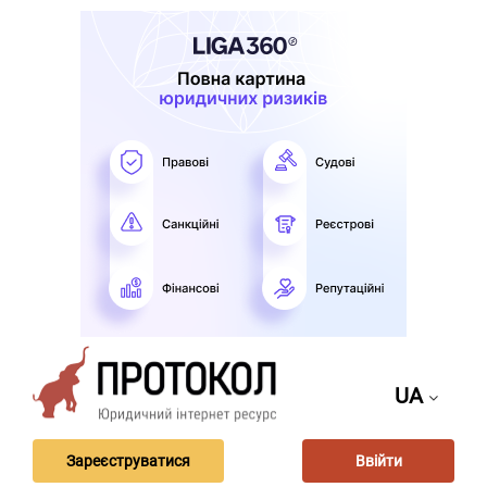
UA
Зареєструватися
Ввійти