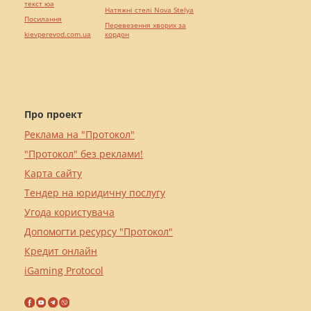
текст юа
Натяжні стелі Nova Stelya
Посилання
Перевезення хворих за
kievperevod.com.ua
кордон
Про проект
Реклама на "Протокол"
"Протокол" без реклами!
Карта сайту
Тендер на юридичну послугу
Угода користувача
Допомогти ресурсу "Протокол"
Кредит онлайн
iGaming Protocol