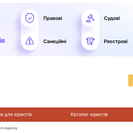
си для юристів
Каталог юристів
го відказу