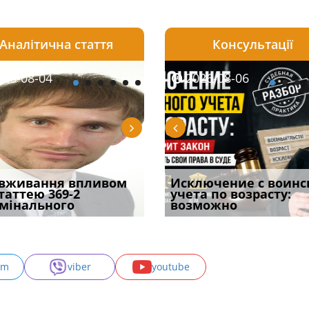
Аналітична стаття
Консультації
08-06
26-08-04
2026-08-05
2026-08-06
2026-08-04
2026-08-06
2026-07-30
уд встановив для
вживання впливом
Особливості захисту у
Документи, на яких не
Переоформлення
Исключение с воинс
Восьмий ААС фак
одування шкоди
статтею 369-2
кримінальному
проставляється
відстрочки за іншою
учета по возрасту:
підтвердив, що 
с
мінального
провадженні: я
апостиль: пер
підставою: нов
возможно
може скас
am
viber
youtube