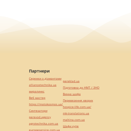
Партнери
Сережки з діамантами
pereklad.ua
alliancetechnika.ua
Підготовка до НМТ / ЗНО
миралинкс
Винна шафа
Веб мастер
Перевезення хворих
https://motokosmos.ua/
hospice-life.com.ua/
Синтезатори
mk-translations.ua
perevod.agency
maltina.com.ua
agrotechnika.com.ua
Шафи купе
europeservice.com.ua