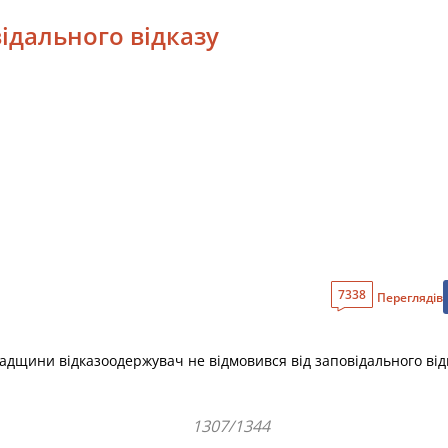
ідального відказу
7338
Переглядів
падщини відказоодержувач не відмовився від заповідального від
1307/1344