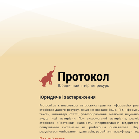
Юридичні застереження
Protocol.ua є власником авторських прав на інформацію, роз
сторінках даного ресурсу, якщо не вказано інше. Під інформа
тексти, коментарі, статті, фотозображення, малюнки, ящик-шот
аудіо, інші матеріали. При використанні матеріалів, розм
сторінках «Протокол» наявність гіперпосилання відкритого
пошуковими системами на protocol.ua обов`язкове. Під
розуміється копіювання, адаптація, рерайтинг, модифікація то
Повний текст