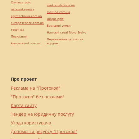
Синтезатори
mk-translations.ua
perevod.agency
maltina.com.ua
agrotechnika.com.ua
Шафи купе
europeservice.com.ua
Брендові сумки
текст юа
Натяжні стелі Nova Stelya
Посилання
Перевезення хворих за
kievperevod.com.ua
кордон
Про проект
Реклама на "Протокол"
"Протокол" без реклами!
Карта сайту
Тендер на юридичну послугу
Угода користувача
Допомогти ресурсу "Протокол"