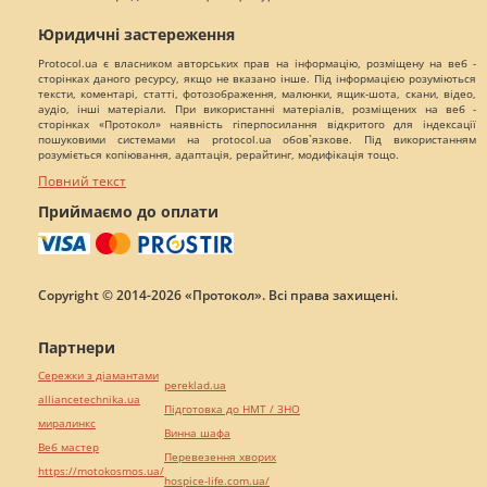
Юридичні застереження
Protocol.ua є власником авторських прав на інформацію, розміщену на веб -
сторінках даного ресурсу, якщо не вказано інше. Під інформацією розуміються
тексти, коментарі, статті, фотозображення, малюнки, ящик-шота, скани, відео,
аудіо, інші матеріали. При використанні матеріалів, розміщених на веб -
сторінках «Протокол» наявність гіперпосилання відкритого для індексації
пошуковими системами на protocol.ua обов`язкове. Під використанням
розуміється копіювання, адаптація, рерайтинг, модифікація тощо.
Повний текст
Приймаємо до оплати
Copyright © 2014-2026 «Протокол». Всі права захищені.
Партнери
Сережки з діамантами
pereklad.ua
alliancetechnika.ua
Підготовка до НМТ / ЗНО
миралинкс
Винна шафа
Веб мастер
Перевезення хворих
https://motokosmos.ua/
hospice-life.com.ua/