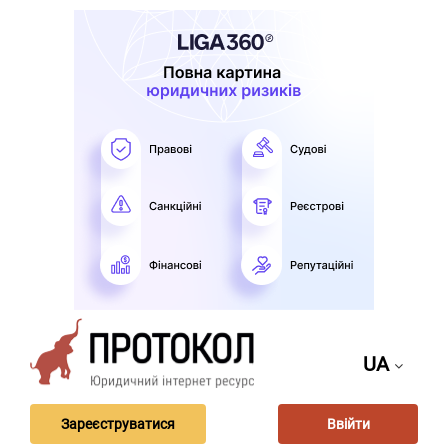
UA
Зареєструватися
Ввійти