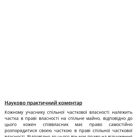
Науково практичний коментар
Кожному учаснику спільної часткової власності належить
частка в праві власності на спільне майно, відповідно до
цього кожен співвласник має право самостійно
розпорядитися своєю часткою в праві спільної часткової
власності. Відповідно до цього він має право на відчуження