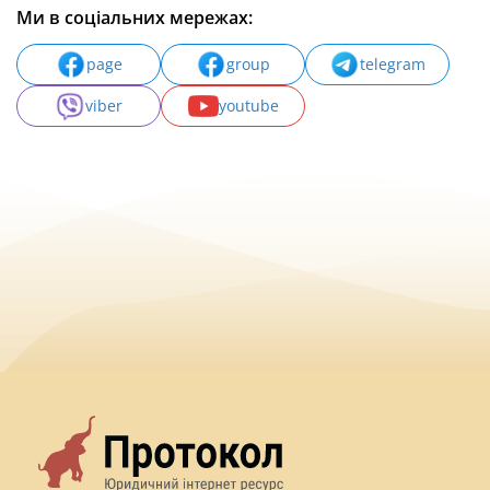
Ми в соціальних мережах:
page
group
telegram
viber
youtube