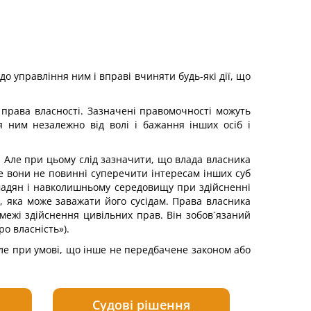
о управління ним і вправі вчиняти будь-які дії, що
рава власності. Зазначені правомочності можуть
 ним незалежно від волі і бажання інших осіб і
. Але при цьому слід зазначити, що влада власника
ле вони не повинні суперечити інтересам інших суб
мадян і навколишньому середовищу при здійсненні
, яка може заважати його сусідам. Права власника
 межі здійснення цивільних прав. Він зобов´язаний
ро власність»).
Але при умові, що інше не передбачене законом або
Судові рішення