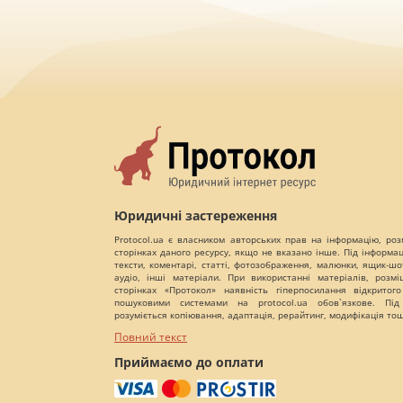
Юридичні застереження
Protocol.ua є власником авторських прав на інформацію, роз
сторінках даного ресурсу, якщо не вказано інше. Під інформа
тексти, коментарі, статті, фотозображення, малюнки, ящик-шот
аудіо, інші матеріали. При використанні матеріалів, розм
сторінках «Протокол» наявність гіперпосилання відкритого
пошуковими системами на protocol.ua обов`язкове. Під
розуміється копіювання, адаптація, рерайтинг, модифікація то
Повний текст
Приймаємо до оплати