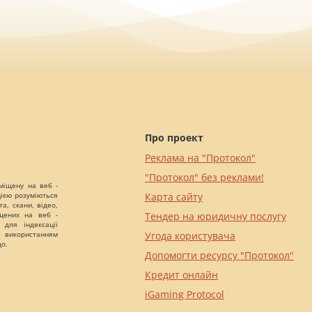
Про проект
Реклама на "Протокол"
"Протокол" без реклами!
міщену на веб -
цією розуміються
Карта сайту
а, скани, відео,
іщених на веб -
Тендер на юридичну послугу
 для індексації
 використанням
Угода користувача
що.
Допомогти ресурсу "Протокол"
Кредит онлайн
iGaming Protocol