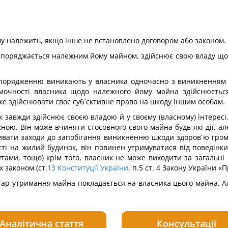
му належить, якщо інше не встановлено договором або законом.
озпоряджається належним йому майном, здійснює свою владу щод
зпорядженню виникають у власника одночасно з виникненням п
мочності власника щодо належного йому майна здійснюється
е здійснювати своє суб´єктивне право на шкоду іншим особам.
к завжди здійснює своєю владою й у своєму (власному) інтересі
ою. Він може вчиняти стосовного свого майна будь-які дії, а
вживати заходи до запобігання виникненню шкоди здоров´ю гро
сті на жилий будинок, він повинен утримуватися від поведінки
тами, тощо) крім того, власник не може виходити за загальні
 законом (ст.
13
Конституції України
, п.5 ст. 4 Закону України «П
ягар утримання майна покладається на власника цього майна. 
Аналітична стаття
Консультації