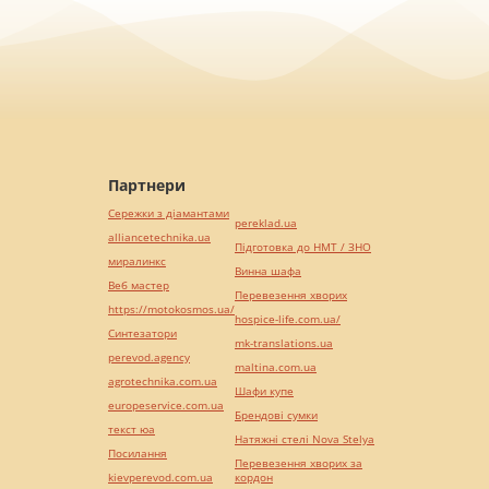
Партнери
Сережки з діамантами
pereklad.ua
alliancetechnika.ua
Підготовка до НМТ / ЗНО
миралинкс
Винна шафа
Веб мастер
Перевезення хворих
https://motokosmos.ua/
hospice-life.com.ua/
Синтезатори
mk-translations.ua
perevod.agency
maltina.com.ua
agrotechnika.com.ua
Шафи купе
europeservice.com.ua
Брендові сумки
текст юа
Натяжні стелі Nova Stelya
Посилання
Перевезення хворих за
kievperevod.com.ua
кордон