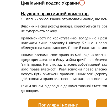
Цивільний кодекс України
Науково практичний коментар
1. Власник зобов´язаний утримувати майно, що йо
Власник на свій розсуд володіє, користується та р
не суперечать закону.
Правомочності по користуванню, володінню і ро
належати лише власнику і нікому більше. Право
обмежується лише законом. Проте й власник не мож
Іншими словами, своє право на майно (річ) власни
щодо приналежного йому майна (речі) не є безмежн
´єктів права. Наприклад, власник зобов´язаний 
його права власності. Реалізовуючи право власно
можуть бути обмежені правами інших осіб (сервіту
здійснювати право власності в межах, встановлених
Таким чином, відповідно до коментованої статті т
договором.
Популярні новини