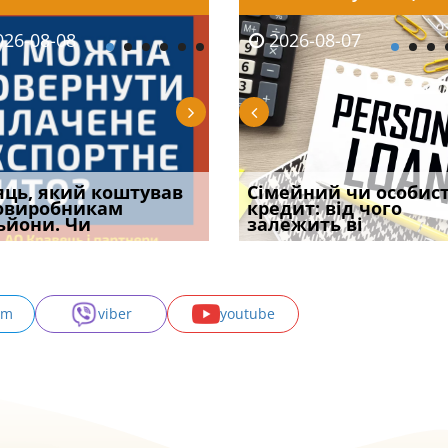
08-06
26-08-08
2026-08-05
2026-08-06
2026-08-07
2026-08-07
2026-07-30
уд встановив для
яць, який коштував
Чи потрібна ФОП
Документи, на яких не
Огляд практики ВС від
Сімейний чи особис
Восьмий ААС фак
одування шкоди
овиробникам
печатка у 2026 році:
проставляється
Ростислава Кравця, що
кредит: від чого
підтвердив, що 
с
ьйони. Чи
правила засто
апостиль: пер
опублі
залежить ві
може скас
am
viber
youtube