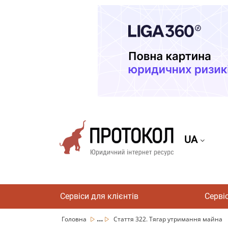
UA
Сервіси для клієнтів
Серві
...
Головна
Стаття 322. Тягар утримання майна