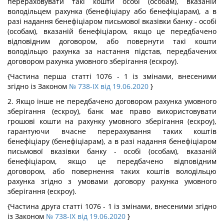
перераховувати такі кошти особі (особам), вказаній
володільцем рахунка (бенефіціару або бенефіціарам), а в
разі надання бенефіціаром письмової вказівки банку - особі
(особам), вказаній бенефіціаром, якщо це передбачено
відповідним договором, або повернути такі кошти
володільцю рахунка за настання підстав, передбачених
договором рахунка умовного зберігання (ескроу).
{Частина перша статті 1076 - 1 із змінами, внесеними
згідно із Законом
№ 738-IX від 19.06.2020
}
2. Якщо інше не передбачено договором рахунка умовного
зберігання (ескроу), банк має право використовувати
грошові кошти на рахунку умовного зберігання (ескроу),
гарантуючи вчасне перерахування таких коштів
бенефіціару (бенефіціарам), а в разі надання бенефіціаром
письмової вказівки банку - особі (особам), вказаній
бенефіціаром, якщо це передбачено відповідним
договором, або повернення таких коштів володільцю
рахунка згідно з умовами договору рахунка умовного
зберігання (ескроу).
{Частина друга статті 1076 - 1 із змінами, внесеними згідно
із Законом
№ 738-IX від 19.06.2020
}