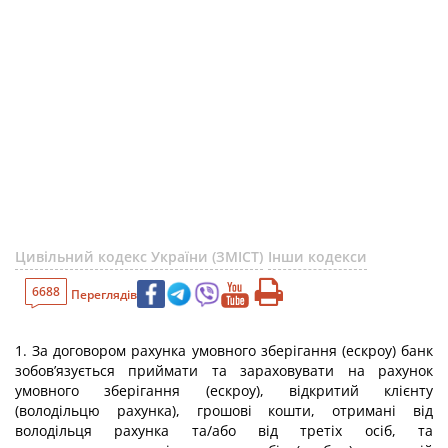
Цивільний кодекс України (ЗМІСТ)
Інши кодекси
6688
Переглядів
1. За договором рахунка умовного зберігання (ескроу) банк
зобов’язується приймати та зараховувати на рахунок
умовного зберігання (ескроу), відкритий клієнту
(володільцю рахунка), грошові кошти, отримані від
володільця рахунка та/або від третіх осіб, та