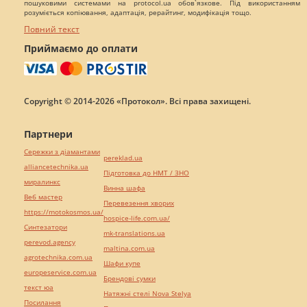
пошуковими системами на protocol.ua обов`язкове. Під використанням
розуміється копіювання, адаптація, рерайтинг, модифікація тощо.
Повний текст
Приймаємо до оплати
Copyright © 2014-2026 «Протокол». Всі права захищені.
Партнери
Сережки з діамантами
pereklad.ua
alliancetechnika.ua
Підготовка до НМТ / ЗНО
миралинкс
Винна шафа
Веб мастер
Перевезення хворих
https://motokosmos.ua/
hospice-life.com.ua/
Синтезатори
mk-translations.ua
perevod.agency
maltina.com.ua
agrotechnika.com.ua
Шафи купе
europeservice.com.ua
Брендові сумки
текст юа
Натяжні стелі Nova Stelya
Посилання