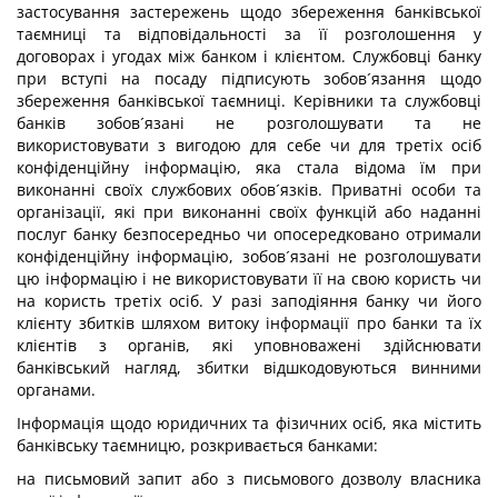
застосування застережень щодо збереження банківської
таємниці та відповідальності за її розголошення у
договорах і угодах між банком і клієнтом. Службовці банку
при вступі на посаду підписують зобов´язання щодо
збереження банківської таємниці. Керівники та службовці
банків зобов´язані не розголошувати та не
використовувати з вигодою для себе чи для третіх осіб
конфіденційну інформацію, яка стала відома їм при
виконанні своїх службових обов´язків. Приватні особи та
організації, які при виконанні своїх функцій або наданні
послуг банку безпосередньо чи опосередковано отримали
конфіденційну інформацію, зобов´язані не розголошувати
цю інформацію і не використовувати її на свою користь чи
на користь третіх осіб. У разі заподіяння банку чи його
клієнту збитків шляхом витоку інформації про банки та їх
клієнтів з органів, які уповноважені здійснювати
банківський нагляд, збитки відшкодовуються винними
органами.
Інформація щодо юридичних та фізичних осіб, яка містить
банківську таємницю, розкривається банками:
на письмовий запит або з письмового дозволу власника