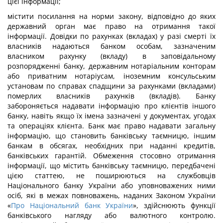
цієї інформації;
містити посилання на норми закону, відповідно до яких
державний орган має право на отримання такої
інформації. Довідки по рахунках (вкладах) у разі смерті їх
власників надаються банком особам, зазначеним
власником рахунку (вкладу) в заповідальному
розпорядженні банку, державним нотаріальним конторам
або приватним нотаріусам, іноземним консульським
установам по справах спадщини за рахунками (вкладами)
померлих власників рахунків (вкладів). Банку
забороняється надавати інформацію про клієнтів іншого
банку, навіть якщо їх імена зазначені у документах, угодах
та операціях клієнта. Банк має право надавати загальну
інформацію, що становить банківську таємницю, іншим
банкам в обсягах, необхідних при наданні кредитів,
банківських гарантій. Обмеження стосовно отримання
інформації, що містить банківську таємницю, передбачені
цією статтею, не поширюються на службовців
Національного банку України або уповноважених ними
осіб, які в межах повноважень, наданих Законом України
«
Про Національний банк України
», здійснюють функції
банківського нагляду або валютного контролю.