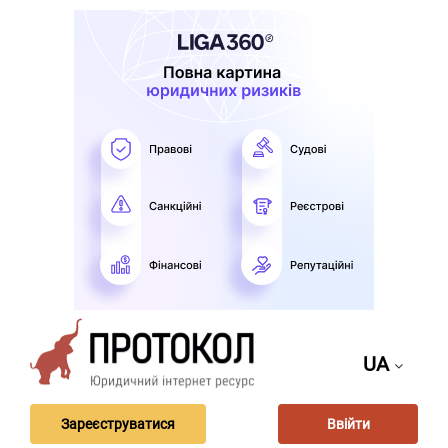
UA
Зареєструватися
Ввійти