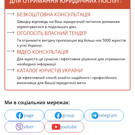
ДЛЯ ОТРИМАННЯ ЮРИДИЧНИХ ПОСЛУГ:
БЕЗКОШТОВНА КОНСУЛЬТАЦІЯ
Швидку відповідь на Ваш юридичний питання допоможе
зорієнтуватися в подальших діях.
ОГОЛОСІТЬ ВЛАСНИЙ ТЕНДЕР
Та отримаєте вигідну пропозицію від більш ніж 5000 юристів
з усієї України.
ВІДЕО-КОНСУЛЬТАЦІЯ
Для юриста це сучасне і ефективне рішення для отримання
необхідної інформації
КАТАЛОГ ЮРИСТІВ УКРАЇНИ
Це ефективний спосіб знайти надійного і професійного
виконавця для Вашої юридичної мети
Ми в соціальних мережах:
page
group
telegram
viber
youtube