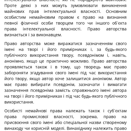
Проте деякі з них можуть зумовлювати виникнення
майнових прав інтелектуальної власності. Основним
особистим немайновим правом є право на визнання
певної фізичної особи творцем того чи іншого об´єкта
права інтелектуальної власності. Право авторства
визнається і за виконавцем.
Право авторства може виражатися зазначенням свого
імені на творі і його примірниках і, за будь-якого
публічного використання твору, псевдонімом і, навіть,
анонімно, якщо це практично можливо. Право авторства
проявляється також і в тому, що творець має право
забороняти згадування свого імені під час використання
його твору, якщо автор хоче залишитися анонімом. Автор
має право вибирати псевдонім, зазначати і вимагати
зазначення псевдоніма замість справжнього імені автора
на творі і його примірниках і під час будь-якого публічного
використання.
Особисті немайнові права належать також і суб´єктам
права промислової власності, зокрема, право на
присвоєння свого імені або спеціальної назви створеному
винаходу чи корисній моделі. Винахіднику належить право