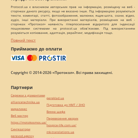
Protocol.ua є власником авторських прав на інформацію, розміщену на веб -
сторінках даного ресурсу, якщо не вказано інше. Під інформацією розуміються
тексти, коментарі, статті, фотозображення, малюнки, ящик-шота, скани, відео,
аудіо, інші матеріали. При використанні матеріалів, розміщених на веб -
сторінках «Протокол» наявність гіперпосилання відкритого для індексації
пошуковими системами на protocol.ua обов`язкове. Під використанням
розуміється копіювання, адаптація, рерайтинг, модифікація тощо.
Повний текст
Приймаємо до оплати
Copyright © 2014-2026 «Протокол». Всі права захищені.
Партнери
Сережки з діамантами
pereklad.ua
alliancetechnika.ua
Підготовка до НМТ / ЗНО
миралинкс
Винна шафа
Веб мастер
Перевезення хворих
https://motokosmos.ua/
hospice-life.com.ua/
Синтезатори
mk-translations.ua
perevod.agency