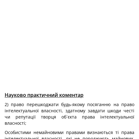
Науково практичний коментар
2) право перешкоджати будь-якому посяганню на право
інтелектуальної власності, здатному завдати шкоди честі
чи репутації творця об´єкта права інтелектуальної
власності;
Особистими немайновими правами визнаються ті права
інтелектуальної власності, які не породжують майнових.