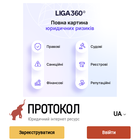
UA
Зареєструватися
Ввійти