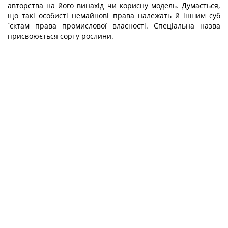
авторства на його винахід чи корисну модель. Думається,
що такі особисті немайнові права належать й іншим суб
´єктам права промислової власності. Спеціальна назва
присвоюється сорту рослини.