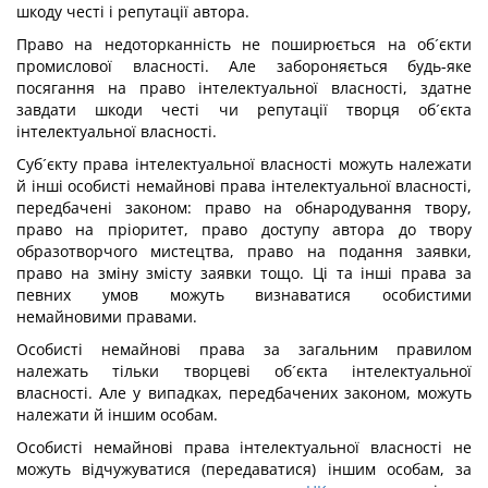
шкоду честі і репутації автора.
Право на недоторканність не поширюється на об´єкти
промислової власності. Але забороняється будь-яке
посягання на право інтелектуальної власності, здатне
завдати шкоди честі чи репутації творця об´єкта
інтелектуальної власності.
Суб´єкту права інтелектуальної власності можуть належати
й інші особисті немайнові права інтелектуальної власності,
передбачені законом: право на обнародування твору,
право на пріоритет, право доступу автора до твору
образотворчого мистецтва, право на подання заявки,
право на зміну змісту заявки тощо. Ці та інші права за
певних умов можуть визнаватися особистими
немайновими правами.
Особисті немайнові права за загальним правилом
належать тільки творцеві об´єкта інтелектуальної
власності. Але у випадках, передбачених законом, можуть
належати й іншим особам.
Особисті немайнові права інтелектуальної власності не
можуть відчужуватися (передаватися) іншим особам, за