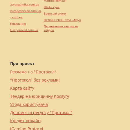
maltina.com.ua
agrotechnika.com.ua
Шафи купе
europeservice.com.ua
Брендові сумки
текст юа
Натяжні стелі Nova Stelya
Посилання
Перевезення хворих за
kievperevod.com.ua
кордон
Про проект
Реклама на "Протокол"
"Протокол" без реклами!
Карта сайту
Тендер на юридичну послугу
Угода користувача
Допомогти ресурсу "Протокол"
Кредит онлайн
iGaming Protocol