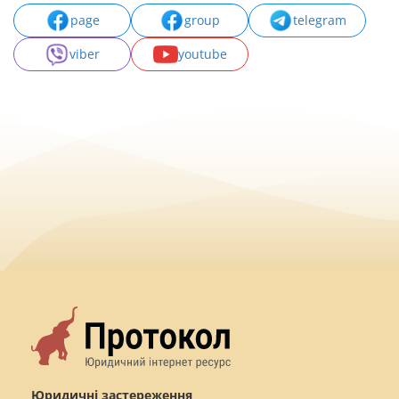
page
group
telegram
viber
youtube
Юридичні застереження