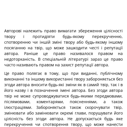
Авторові належить право вимагати збереження цілісності
твору і протидіяти будь-якому перекрученню,
спотворенню чи іншій зміні твору або будь-якому іншому
посяганню на твір, що може зашкодити честі і репутації
автора. Раніше це право називалося правом на
недоторканість. В спеціальній літературі зараз це право
часто називають правом на захист репутації автора.
Це право полягає в тому, що при виданні, публічному
виконанні та іншому використанні твору забороняється без
згоди автора вносити будь-які зміни як в самий твір, так і в
його назву і в позначення імені автора. Без згоди автора
твір не може супроводжуватися будь-якими передмовами,
післямовами, коментарями, поясненнями, а також
ілюстраціями. Забороняється також скорочувати твір,
змінювати або замінювати окремі глави, порушувати його
цілісність без згоди автора. Не допускається будь яке
перекручення чи спотворення твору, що може нанести