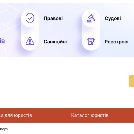
си для юристів
Каталог юристів
овору