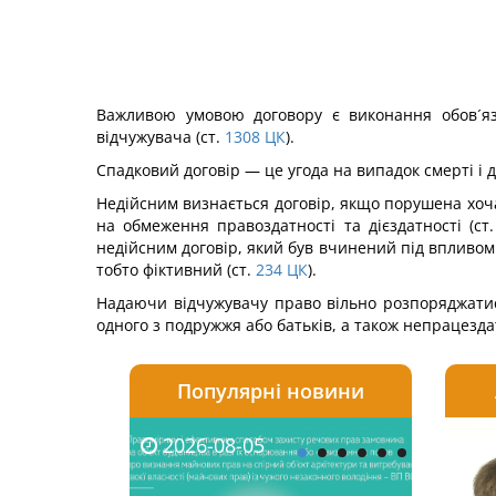
Важливою умовою договору є виконання обов´язк
відчужувача (ст.
1308
ЦК
).
Спадковий договір — це угода на випадок смерті і 
Недійсним визнається договір, якщо порушена хоча 
на обмеження правоздатності та дієздатності (ст.
недійсним договір, який був вчинений під впливом 
тобто фіктивний (ст.
234
ЦК
).
Надаючи відчужувачу право вільно розпоряджатис
одного з подружжя або батьків, а також непрацезда
Популярні новини
2026-08-05
2026-08-03
2026-
20