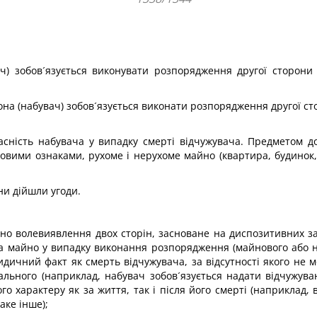
ч) зобов´язується виконувати розпорядження другої сторони (
она (набувач) зобов´язується виконати розпорядження другої сто
сність набувача у випадку смерті відчужувача. Предметом до
одовими ознаками, рухоме і нерухоме майно (квартира, будинок,
ни дійшли угоди.
рно волевиявлення двох сторін, засноване на диспозитивних за
на майно у випадку виконання розпорядження (майнового або 
дичний факт як смерть відчужувача, за відсутності якого не м
іального (наприклад, набувач зобов´язується надати відчужув
го характеру як за життя, так і після його смерті (наприклад,
аке інше);