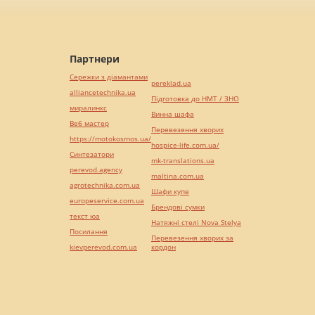
Партнери
Сережки з діамантами
pereklad.ua
alliancetechnika.ua
Підготовка до НМТ / ЗНО
миралинкс
Винна шафа
Веб мастер
Перевезення хворих
https://motokosmos.ua/
hospice-life.com.ua/
Синтезатори
mk-translations.ua
perevod.agency
maltina.com.ua
agrotechnika.com.ua
Шафи купе
europeservice.com.ua
Брендові сумки
текст юа
Натяжні стелі Nova Stelya
Посилання
Перевезення хворих за
kievperevod.com.ua
кордон