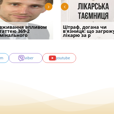
трафував
вживання впливом
Скорочення під час
Чоловік помер, але
Переоформлення
Штраф, догана чи
При зарахуванні в
ира військової
статтею 369-2
воєнного стану: як діяти
позика залишилася: як
відстрочки за іншою
в’язниця: що загрож
покарання днів
и за ігн
мінального
робото
фраза «на
підставою: нов
лікарю за р
тримання пі
am
viber
youtube