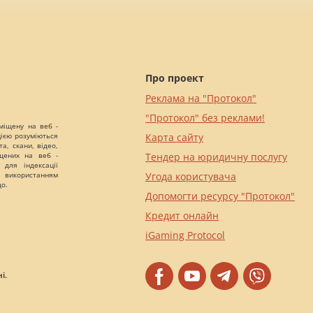
Про проект
Реклама на "Протокол"
"Протокол" без реклами!
міщену на веб -
цією розуміються
Карта сайту
а, скани, відео,
іщених на веб -
Тендер на юридичну послугу
 для індексації
 використанням
Угода користувача
що.
Допомогти ресурсу "Протокол"
Кредит онлайн
iGaming Protocol
і.