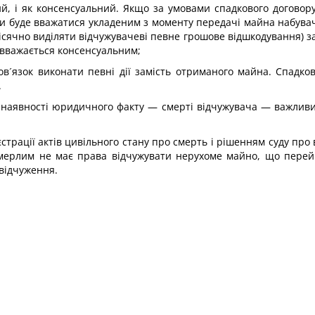
ий, і як консенсуальний. Якщо за умовами спадкового договору
ьки буде вважатися укладеним з моменту передачі майна набува
сячно виділяти відчужувачеві певне грошове відшкодування) за
 вважається консенсуальним;
ов´язок виконати певні дії замість отриманого майна. Спадко
.
а наявності юридичного факту — смерті відчужувача — важливи
страції актів цивільного стану про смерть і рішенням суду про
мерлим не має права відчужувати нерухоме майно, що перейш
відчуження.