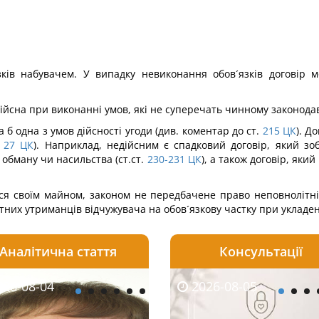
ів набувачем. У випадку невиконання обов´язків договір 
дійсна при виконанні умов, які не суперечать чинному законода
б одна з умов дійсності угоди (див. коментар до ст.
215
ЦК
). Д
27
ЦК
). Наприклад, недійсним є спадковий договір, який з
обману чи насильства (ст.ст.
230-231
ЦК
), а також договір, яки
я своїм майном, законом не передбачене право неповнолітні
тних утриманців відчужувача на обов´язкову частку при укладен
Аналітична стаття
Консультації
08-05
26-08-04
2026-07-23
2026-08-05
2026-08-04
2026-08-05
2026-07-30