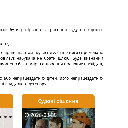
може бути розірвано за рішення суду на користь
вству.
оговір визнається недійсним, якщо його спрямовано
обов´язує набувача не брати шлюб. Буде визнаний
й вчинено без намірів створення правових наслідків,
х або непрацездатних дітей, його непрацездатних
ні спадкового договору.
Судові рішення
2026-08-04
2026-08-03
2026-08-05
2026-08-05
2026-08-04
2026-08-03
2026-08-05
2026-08-0