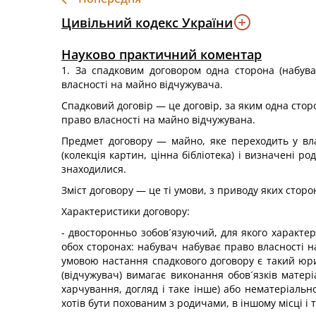
Цивільний кодекс України
Науково практичний коментар
1. За спадковим договором одна сторона (набува
власності на майно відчужувача.
Спадковий договір — це договір, за яким одна стор
право власності на майно відчужувана.
Предмет договору — майно, яке переходить у вла
(колекція картин, цінна бібліотека) і визначені р
знаходилися.
Зміст договору — це ті умови, з приводу яких сторо
Характеристики договору:
- двосторонньо зобов´язуючий, для якого характе
обох сторонах: набувач набуває право власності 
умовою настання спадкового договору є такий юри
(відчужувач) вимагає виконання обов´язків матер
харчування, догляд і таке інше) або нематеріально
хотів бути похованим з родичами, в іншому місці і т