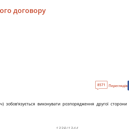
вого договору
8571
Переглядів
ч) зобов'язується виконувати розпорядження другої сторони (
1338/1344