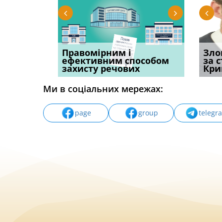
овації: 7
Правомірним і
Водії можуть отримати
Суд ош
Зло
н, які
ефективним способом
компенсацію за
команд
за 
захисту речових
незаконні дії
частин
Кри
Ми в соціальних мережах:
page
group
telegr