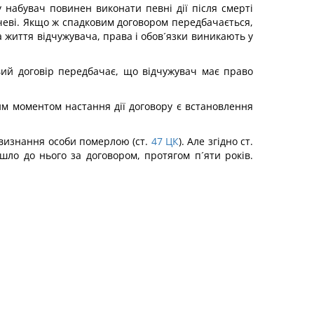
 набувач повинен виконати певні дії після смерті
чеві. Якщо ж спадковим договором передбачається,
 життя відчужувача, права і обов´язки виникають у
вий договір передбачає, що відчужувач має право
м моментом настання дії договору є встановлення
 визнання особи померлою (ст.
47
ЦК
). Але згідно ст.
ло до нього за договором, протягом п´яти років.