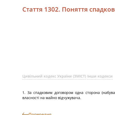
Стаття 1302. Поняття спадко
Цивільний кодекс України (ЗМІСТ)
Інши кодекси
1. За спадковим договором одна сторона (набува
власності на майно відчужувача.
Попередня