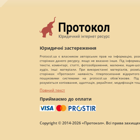
Юридичні застереження
Protocol.ua є власником авторських прав на інформацію, роз
сторінках даного ресурсу, якщо не вказано інше. Під інформа
тексти, коментарі, статті, фотозображення, малюнки, ящик-шот
аудіо, інші матеріали. При використанні матеріалів, розм
сторінках «Протокол» наявність гіперпосилання відкритого
пошуковими системами на protocol.ua обов`язкове. Під
розуміється копіювання, адаптація, рерайтинг, модифікація то
Повний текст
Приймаємо до оплати
Copyright © 2014-2026 «Протокол». Всі права захищен