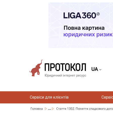
UA
Сервіси для клієнтів
Серві
...
Головна
Стаття 1302. Поняття спадкового дог