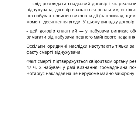
— слід розглядати спадковий договір і як реальн
відчужувача, договір вважається реальним, оскіл
що набувач повинен виконати дії (наприклад, щомі
момент досягнення угоди. У цьому випадку договір
- цей договір сплатний — у набувача виникає об
вимагати від набувача певного майнового надання
Оскільки юридичні наслідки наступають тільки з
факту смерті відчужувача.
Факт смерті підтверджується свідоцтвом органу реє
47 ч. 2 набувач у разі визнання громадянина по
Нотаріус накладає на це нерухоме майно заборону 