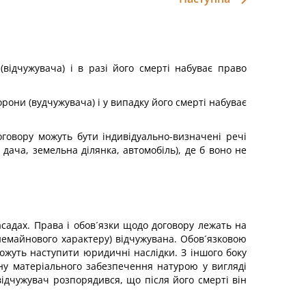
відчужувача) і в разі його смерті набуває право
рони (вудчужувача) і у випадку його смерті набуває
говору можуть бути індивідуально-визначені речі
 дача, земельна ділянка, автомобіль), де б воно не
садах. Права і обов´язки щодо договору лежать на
немайнового характеру) відчужувана. Обов´язковою
ожуть наступити юридичні наслідки. З іншого боку
ану матеріального забезпечення натурою у вигляді
 відчужувач розпорядився, що після його смерті він