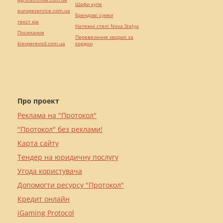
Шафи купе
europeservice.com.ua
Брендові сумки
текст юа
Натяжні стелі Nova Stelya
Посилання
Перевезення хворих за
kievperevod.com.ua
кордон
Про проект
Реклама на "Протокол"
"Протокол" без реклами!
Карта сайту
Тендер на юридичну послугу
Угода користувача
Допомогти ресурсу "Протокол"
Кредит онлайн
iGaming Protocol