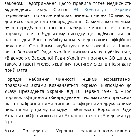
законом. Недотримання цього правила тягне недійсність
відповідного акту. Стаття
94
Конституції України
передбачає, що закон набирає чинності через 10 днів від
дня його офіційного обнародування. Самим законом може
бути передбачено, що він набирає чинності в іншому
порядку, але в будь-якому випадку це відбувається не
раніше дня його опублікування у відповідних офіційних
виданнях. Офіційним опублікуванням законів та інших
актів Верховної Ради України визнається їх публікація у
«Відомостях Верховної Ради України» протягом ЗО днів, а
також в газеті «Голос України» протягом 5 днів після дати
прийняття.
Порядок набрання чинності іншими нормативно-
правовими актами визначається окремо. Відповідно до
Указу Президента України від 10 червня 1997 р. «Про
порядок офіційного обнародування нормативно-правових
актів і набрання ними чинності» офіційними друкованими
виданнями у цьому випадку є «Відомості Верховної Ради
України», «Офіційній вісник України», газета «Урядовий кур
´єр».
Акти Президента України загально-нормативного