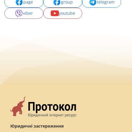
page
group
telegram
viber
youtube
Юридичні застереження