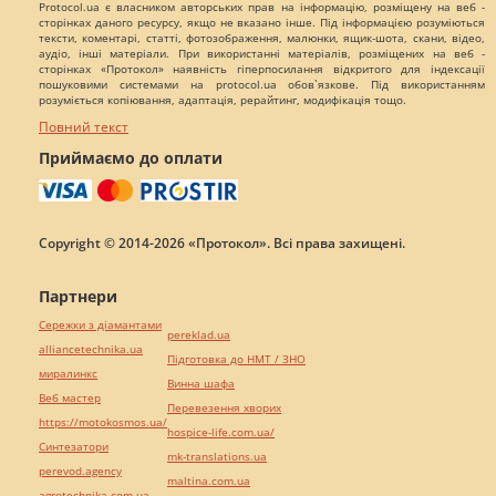
Protocol.ua є власником авторських прав на інформацію, розміщену на веб -
сторінках даного ресурсу, якщо не вказано інше. Під інформацією розуміються
тексти, коментарі, статті, фотозображення, малюнки, ящик-шота, скани, відео,
аудіо, інші матеріали. При використанні матеріалів, розміщених на веб -
сторінках «Протокол» наявність гіперпосилання відкритого для індексації
пошуковими системами на protocol.ua обов`язкове. Під використанням
розуміється копіювання, адаптація, рерайтинг, модифікація тощо.
Повний текст
Приймаємо до оплати
Copyright © 2014-2026 «Протокол». Всі права захищені.
Партнери
Сережки з діамантами
pereklad.ua
alliancetechnika.ua
Підготовка до НМТ / ЗНО
миралинкс
Винна шафа
Веб мастер
Перевезення хворих
https://motokosmos.ua/
hospice-life.com.ua/
Синтезатори
mk-translations.ua
perevod.agency
maltina.com.ua
agrotechnika.com.ua