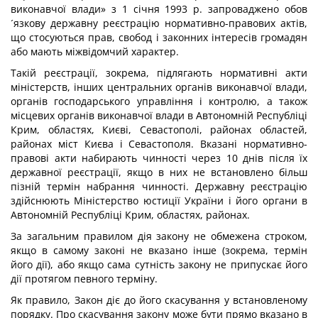
виконавчої влади» з 1 січня 1993 р. запроваджено обов
´язкову державну реєстрацію нормативно-правових актів,
що стосуються прав, свобод і законних інтересів громадян
або мають міжвідомчий характер.
Такій реєстрації, зокрема, підлягають нормативні акти
міністерств, інших центральних органів виконавчої влади,
органів господарського управління і контролю, а також
місцевих органів виконавчої влади в Автономній Республіці
Крим, областях, Києві, Севастополі, районах областей,
районах міст Києва і Севастополя. Вказані нормативно-
правові акти набирають чинності через 10 днів після їх
державної реєстрації, якщо в них не встановлено більш
пізній термін набрання чинності. Державну реєстрацію
здійснюють Міністерство юстиції України і його органи в
Автономній Республіці Крим, областях, районах.
За загальним правилом дія закону не обмежена строком,
якщо в самому законі не вказано інше (зокрема, термін
його дії), або якщо сама сутність закону не припускає його
дії протягом певного терміну.
Як правило, Закон діє до його скасування у встановленому
порядку. Про скасування закону може бути прямо вказано в