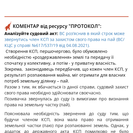
КОМЕНТАР від ресурсу "ПРОТОКОЛ":
Аналізуйте судовий акт:
ВС роз’яснив в який строк може
звернутись член КСП за захистом свого права на пай (ВС/
КЦС у справі №617/537/19 від 04.08.2021).
Створення КСП, першочергово,
було обумовлено
необхідністю «роздержавлення» землі та передачу її
спочатку у колективну, а потім - у приватну власність.
Зокрема, законодавець передбачив, що кожен член КСП, у
результаті розпаювання майна, міг отримати для власних
потреб земельну ділянку – пай.
Разом з тим, як вбачається із даної справи, судовий захист
свого права необхідно здійснювати своєчасно.
Позивачка звернулась до суду із вимогами про визнання
права на земельну частку (пай).
Пояснювала необхідність звернення до суду тим, що
будучи членом КСП, вона мала право на отримання
земельної частки (паю) при розпаюванні земель. Однак, у
додаток до державного акта
КСП
помилково не було