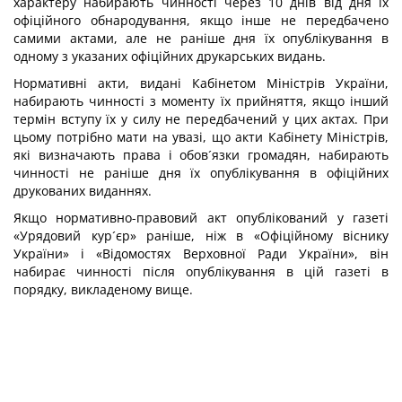
характеру набирають чинності через 10 днів від дня їх
офіційного обнародування, якщо інше не передбачено
самими актами, але не раніше дня їх опублікування в
одному з указаних офіційних друкарських видань.
Нормативні акти, видані Кабінетом Міністрів України,
набирають чинності з моменту їх прийняття, якщо інший
термін вступу їх у силу не передбачений у цих актах. При
цьому потрібно мати на увазі, що акти Кабінету Міністрів,
які визначають права і обов´язки громадян, набирають
чинності не раніше дня їх опублікування в офіційних
друкованих виданнях.
Якщо нормативно-правовий акт опублікований у газеті
«Урядовий кур´єр» раніше, ніж в «Офіційному віснику
України» і «Відомостях Верховної Ради України», він
набирає чинності після опублікування в цій газеті в
порядку, викладеному вище.