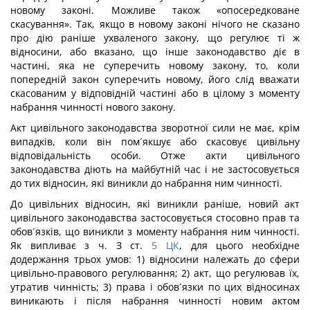
новому законі. Можливе також «опосередковане
скасування». Так, якщо в новому законі нічого не сказано
про дію раніше ухваленого закону, що регулює ті ж
відносини, або вказано, що інше законодавство діє в
частині, яка не суперечить новому закону, то, коли
попередній закон суперечить новому, його слід вважати
скасованим у відповідній частині або в цілому з моменту
набрання чинності нового закону.
Акт цивільного законодавства зворотної сили не має, крім
випадків, коли він пом´якшує або скасовує цивільну
відповідальність особи. Отже акти цивільного
законодавства діють на майбутній час і не застосовується
до тих відносин, які виникли до набрання ним чинності.
До цивільних відносин, які виникли раніше, новий акт
цивільного законодавства застосовується стосовно прав та
обов´язків, що виникли з моменту набрання ним чинності.
Як випливає з ч. З ст.
5
ЦК
, для цього необхідне
додержання трьох умов: 1) відносини належать до сфери
цивільно-правового регулювання; 2) акт, що регулював їх,
утратив чинність; 3) права і обов´язки по цих відносинах
виникають і після набрання чинності новим актом