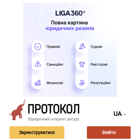
UA
Зареєструватися
Ввійти