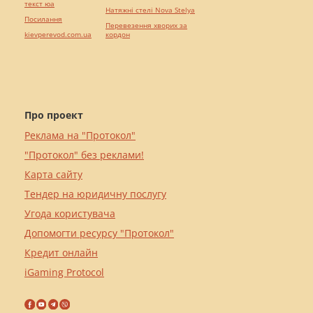
текст юа
Натяжні стелі Nova Stelya
Посилання
Перевезення хворих за
kievperevod.com.ua
кордон
Про проект
Реклама на "Протокол"
"Протокол" без реклами!
Карта сайту
Тендер на юридичну послугу
Угода користувача
Допомогти ресурсу "Протокол"
Кредит онлайн
iGaming Protocol