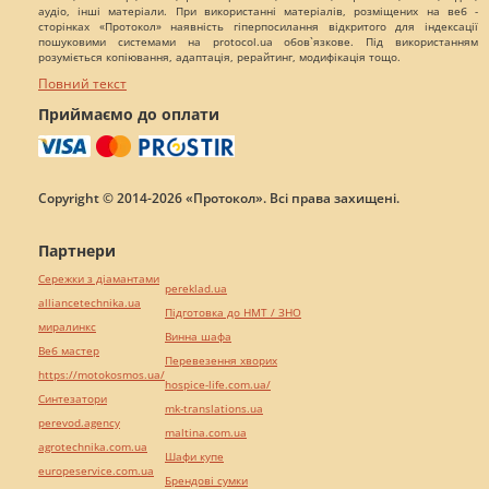
аудіо, інші матеріали. При використанні матеріалів, розміщених на веб -
сторінках «Протокол» наявність гіперпосилання відкритого для індексації
пошуковими системами на protocol.ua обов`язкове. Під використанням
розуміється копіювання, адаптація, рерайтинг, модифікація тощо.
Повний текст
Приймаємо до оплати
Copyright © 2014-2026 «Протокол». Всі права захищені.
Партнери
Сережки з діамантами
pereklad.ua
alliancetechnika.ua
Підготовка до НМТ / ЗНО
миралинкс
Винна шафа
Веб мастер
Перевезення хворих
https://motokosmos.ua/
hospice-life.com.ua/
Синтезатори
mk-translations.ua
perevod.agency
maltina.com.ua
agrotechnika.com.ua
Шафи купе
europeservice.com.ua
Брендові сумки