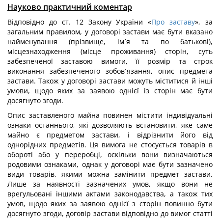
Науково практичний коментар
Відповідно до ст. 12 Закону України «
Про заставу
», за
загальним правилом, у договорі застави має бути вказано
найменування (прізвище, ім´я та по батькові),
місцезнаходження (місце проживання) сторін, суть
забезпеченої заставою вимоги, її розмір та строк
виконання забезпеченого зобов´язання, опис предмета
застави. Також у договорі застави можуть міститися й інші
умови, щодо яких за заявою однієї із сторін має бути
досягнуто згоди.
Опис заставленого майна повинен містити індивідуальні
ознаки останнього, які дозволяють встановити, яке саме
майно є предметом застави, і відрізнити його від
однорідних предметів. Ця вимога не стосується товарів в
обороті або у переробці, оскільки вони визначаються
родовими ознаками, однак у договорі має бути зазначено
види товарів, якими можна замінити предмет застави.
Лише за наявності зазначених умов, якщо вони не
врегульовані іншими актами законодавства, а також тих
умов, щодо яких за заявою однієї з сторін повинно бути
досягнуто згоди, договір застави відповідно до вимог статті