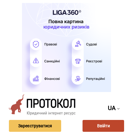
UA
Зареєструватися
Ввійти