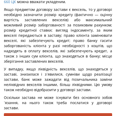
660
ЦК
можна вважати укладеним.
Якщо предметом договору застави є вексель, то у договорі
необхідно зазначити розмір кредиту (фактично — оцінну
вартість заставлених векселів) або максимальний
можливий розмір заборгованості за позиковим рахунком;
розмір кредитної ставки; вигляд індосаменту, за яким
векселі передаються в заставу; право клієнта замінювати
векселі, які забезпечують кредит; право банку гасити
заборгованість клієнта у разі необхідності з коштів, що
надходять в оплату векселів, які забезпечують кредит, а
також з інших сум клієнта, що знаходяться в банку; місце
зберігання заставлених векселів.
У випадку, якщо ліквідність векселів, що знаходяться у
заставі, знизилася і з´явилися, сумніви щодо реалізації
застави, банк може зажадати від позичальника заміни
неліквідних векселів іншими, більш ліквідними. Цю умову
також необхідно відобразити у договорі застави.
Оскільки застава не може існувати без основного зобов
´язання, на нього також треба послатися у договорі
застави.