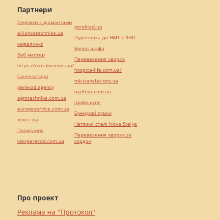
Партнери
Сережки з діамантами
pereklad.ua
alliancetechnika.ua
Підготовка до НМТ / ЗНО
миралинкс
Винна шафа
Веб мастер
Перевезення хворих
https://motokosmos.ua/
hospice-life.com.ua/
Синтезатори
mk-translations.ua
perevod.agency
maltina.com.ua
agrotechnika.com.ua
Шафи купе
europeservice.com.ua
Брендові сумки
текст юа
Натяжні стелі Nova Stelya
Посилання
Перевезення хворих за
kievperevod.com.ua
кордон
Про проект
Реклама на "Протокол"