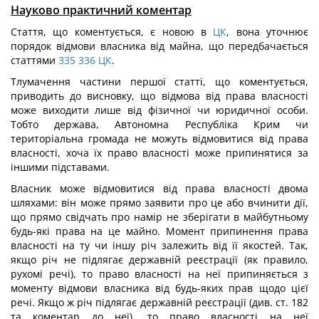
Науково практичний коментар
Стаття, що коментується, є новою в
ЦК
, вона уточнює
порядок відмови власника від майна, що передбачається
статтями
335
336
ЦК
.
Тлумачення частини першої статті, що коментується,
приводить до висновку, що відмова від права власності
може виходити лише від фізичної чи юридичної особи.
Тобто держава, Автономна Республіка Крим чи
територіальна громада не можуть відмовитися від права
власності, хоча їх право власності може припинятися за
іншими підставами.
Власник може відмовитися від права власності двома
шляхами: він може прямо заявити про це або вчинити дії,
що прямо свідчать про намір не зберігати в майбутньому
будь-які права на це майно. Момент припинення права
власності на ту чи іншу річ залежить від її якостей. Так,
якщо річ не підлягає державній реєстрації (як правило,
рухомі речі), то право власності на неї припиняється з
моменту відмови власника від будь-яких прав щодо цієї
речі. Якщо ж річ підлягає державній реєстрації (див. ст. 182
та коментар до неї), то право власності на неї