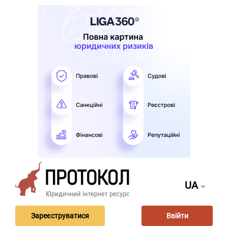
UA
Зареєструватися
Ввійти