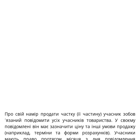
Про свій намір продати частку (її частину) учасник зобов
´язаний повідомити усіх учасників товариства. У своєму
повідомлені він має зазначити ціну та інші умови продажу
(наприклад, терміни та форми розрахунків). Учасники
мають право протягом місяця з дня повідомлення