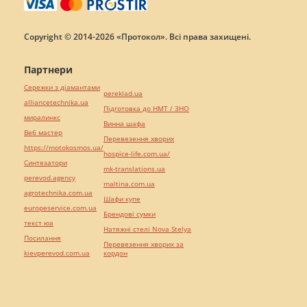
Copyright © 2014-2026 «Протокол». Всі права захищені.
Партнери
Сережки з діамантами
pereklad.ua
alliancetechnika.ua
Підготовка до НМТ / ЗНО
миралинкс
Винна шафа
Веб мастер
Перевезення хворих
https://motokosmos.ua/
hospice-life.com.ua/
Синтезатори
mk-translations.ua
perevod.agency
maltina.com.ua
agrotechnika.com.ua
Шафи купе
europeservice.com.ua
Брендові сумки
текст юа
Натяжні стелі Nova Stelya
Посилання
Перевезення хворих за
kievperevod.com.ua
кордон