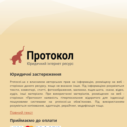
Юридичні застереження
Protocol.ua є власником авторських прав на інформацію, розміщену на веб -
сторінках даного ресурсу, якщо не вказано інше. Під інформацією розуміються
тексти, коментарі, статті, фотозображення, малюнки, ящик-шота, скани, відео,
аудіо, інші матеріали. При використанні матеріалів, розміщених на веб -
сторінках «Протокол» наявність гіперпосилання відкритого для індексації
пошуковими системами на protocol.ua обов`язкове. Під використанням
розуміється копіювання, адаптація, рерайтинг, модифікація тощо.
Повний текст
Приймаємо до оплати