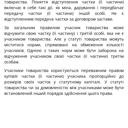
товариства. Поняття відступлення частки (її частини)
включає в себе такі дії, як міна, дарування і передбачає
передачу частки (її частини) іншій особі. Не є
відступленням передача частки за договором застави.
За загальним правилом учасник товариства може
відчужити свою частку (її частину) і третій особі, яка не є
учасником товариства. Але у статуті товариства можуть
міститися норми, спрямовані на обмеження кількості
учасників. Однією з таких норм може бути заборона на
відчуження учасником своєї частки (її частини) третім
особам.
Учасники товариства користуються переважним правом
купівлі частки (її частини) учасника пропорційно до
розмірів своїх часток у статутному капіталі. У статуті
товариства чи за домовленістю між учасниками може бути
встановлений інший порядок здійснення цього права.