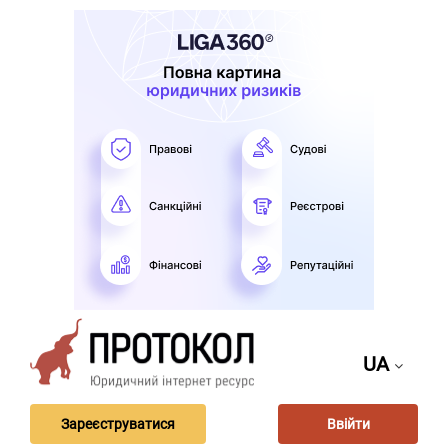
UA
Зареєструватися
Ввійти