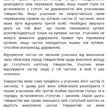
реалізувати своє переважне право, якщо інший строк не
встановлено у статуті чи домовленістю між учасниками
товариства. Якщо учасники не скористаються своїм
переважним правом на купівлю частки (її частини), вона
може бути відчужена третій особі. Необхідно звернути
увагу на той факт, що право переважної купівлі
розповсюджується тільки на купівлю частки. Учасники не
можуть вимагати додержання правил про переважну
купівлю, якщо частка передається іншим, ніж купівля,
способом (наприклад, дарування).
Відчуження частки не звільняє учасника від виконання
своїх обов´язків перед товариством щодо внесення вкладу
до статутного капіталу товариства. Учасник може
відчужувати частку лише у тій частині, в якій її уже
сплачено.
Товариство може саме придбати у учасника його частку (її
частину). У цьому разі воно зобов´язане реалізувати її
іншим учасникам або третім особам протягом строку та в
порядку, встановлених статутом і законом. Окрім цього,
товариство має право зменшити свій статутний капітал на
вартість викупленої частки. Товариство не може