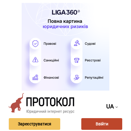
UA
Зареєструватися
Ввійти