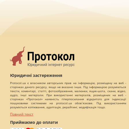
Юридичні застереження
Protocol.ua є власником авторських прав на інформацію, розміщену на веб -
сторінках даного ресурсу, якщо не вказано інше. Під інформацією розуміються
тексти, коментарі, статті, фотозображення, малюнки, ящик-шота, скани, відео,
аудіо, інші матеріали. При використанні матеріалів, розміщених на веб -
сторінках «Протокол» наявність гіперпосилання відкритого для індексації
пошуковими системами на protocol.ua обов`язкове. Під використанням
розуміється копіювання, адаптація, рерайтинг, модифікація тощо.
Повний текст
Приймаємо до оплати