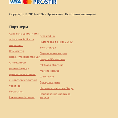
Copyright © 2014-2026 «Протокол». Всі права захищені.
Партнери
Сережки з діамантами
pereklad.ua
alliancetechnika.ua
Підготовка до НМТ / ЗНО
миралинкс
Винна шафа
Веб мастер
Перевезення хворих
https://motokosmos.ua/
hospice-life.com.ua/
Синтезатори
mk-translations.ua
perevod.agency
maltina.com.ua
agrotechnika.com.ua
Шафи купе
europeservice.com.ua
Брендові сумки
текст юа
Натяжні стелі Nova Stelya
Посилання
Перевезення хворих за
kievperevod.com.ua
кордон