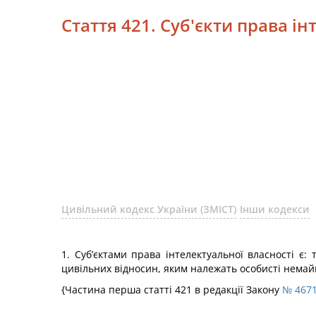
Стаття 421. Суб'єкти права і
Цивільний кодекс України (ЗМІСТ)
Інши кодекси
1. Суб’єктами права інтелектуальної власності є: 
цивільних відносин, яким належать особисті немайно
{Частина перша статті 421 в редакції Закону
№ 4671