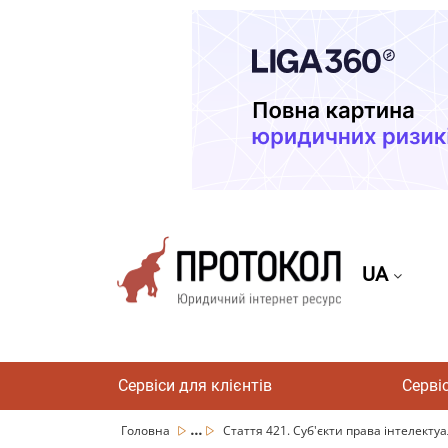
UA
Сервіси для клієнтів
Серві
...
Головна
Стаття 421. Суб'єкти права інтелектуа