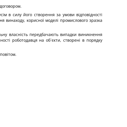
 договором.
усім в силу його створення за умови відповідності
ня винаходу, корисної моделі промислового зразка
альну власність передбачають випадки виникнення
ності роботодавця на об´єкти, створені в порядку
аповітом.