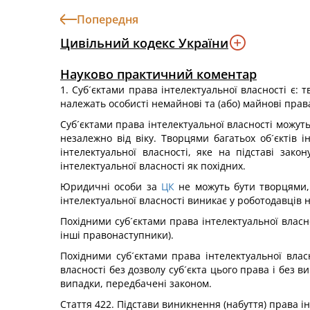
Попередня
Цивільний кодекс України
Науково практичний коментар
1. Суб´єктами права інтелектуальної власності є: 
належать особисті немайнові та (або) майнові права
Суб´єктами права інтелектуальної власності можуть
незалежно від віку. Творцями багатьох об´єктів і
інтелектуальної власності, яке на підставі за
інтелектуальної власності як похідних.
Юридичні особи за
ЦК
не можуть бути творцями, 
інтелектуальної власності виникає у роботодавців н
Похідними суб´єктами права інтелектуальної власн
інші правонаступники).
Похідними суб´єктами права інтелектуальної влас
власності без дозволу суб´єкта цього права і без 
випадки, передбачені законом.
Стаття 422. Підстави виникнення (набуття) права і