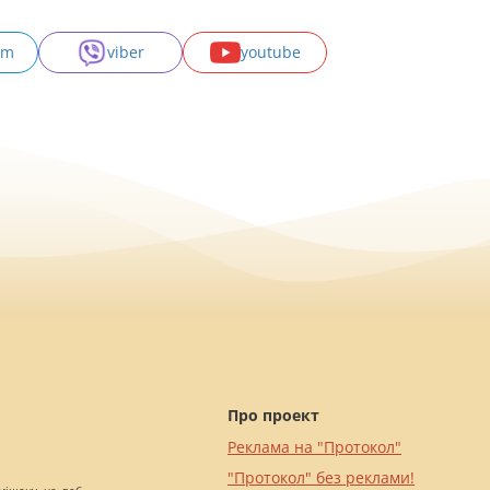
am
viber
youtube
Про проект
Реклама на "Протокол"
"Протокол" без реклами!