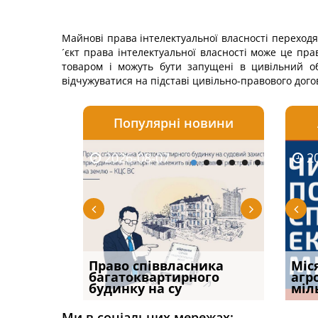
Майнові права інтелектуальної власності переходят
´єкт права інтелектуальної власності може це пра
товаром і можуть бути запущені в цивільний об
відчужуватися на підставі цивільно-правового дого
Популярні новини
2026-08-07
2026-08-03
2026-
20
р, але
Право співвласника
ФУНДАМЕНТАЛЬНА
Якщо с
Міс
илася: як
багатоквартирного
ПРОБЛЕМА «СУДОВОЇ
відшк
агр
будинку на су
ПРАКТИКИ», АБО ПР
наявні
міл
Ми в соціальних мережах: