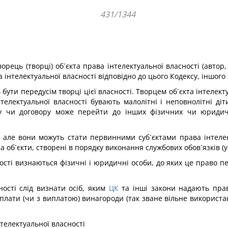
431/1344
творець (творці) об´єкта права інтелектуальної власності (автор
 інтелектуальної власності відповідно до цього Кодексу, іншого
 бути передусім творці цієї власності. Творцем об´єкта інтелект
нтелектуальної власності бувають малолітні і неповнолітні діт
кону чи договору може перейти до інших фізичних чи юриди
але вони можуть стати первинними суб´єктами права інтелект
а об´єкти, створені в порядку виконання службових обов´язків (у
ості визнаються фізичні і юридичні особи, до яких це право пе
ності слід визнати осіб, яким
ЦК
та інші закони надають прав
виплати (чи з виплатою) винагороди (так зване вільне викорис
нтелектуальної власності