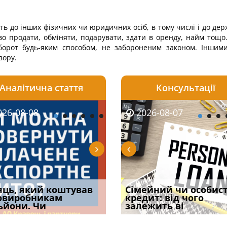
ь до інших фізичних чи юридичних осіб, в тому числі і до дер
во продати, обміняти, подарувати, здати в оренду, найм тощо
орот будь-яким способом, не забороненим законом. Іншими
вору.
Аналітична стаття
Консультації
08-06
26-08-08
2026-08-05
2026-08-06
2026-08-07
2026-08-07
2026-07-30
уд встановив для
яць, який коштував
Чи потрібна ФОП
Документи, на яких не
Огляд практики ВС від
Сімейний чи особис
Восьмий ААС фак
одування шкоди
овиробникам
печатка у 2026 році:
проставляється
Ростислава Кравця, що
кредит: від чого
підтвердив, що 
с
ьйони. Чи
правила засто
апостиль: пер
опублі
залежить ві
може скас