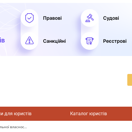
си для юристів
Каталог юристів
льної власнос...