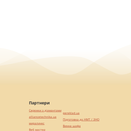
Партнери
Сережки з діамантами
pereklad.ua
alliancetechnika.ua
Підготовка до НМТ / ЗНО
миралинкс
Винна шафа
Веб мастер