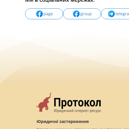
page
group
telegr
Юридичні застереження