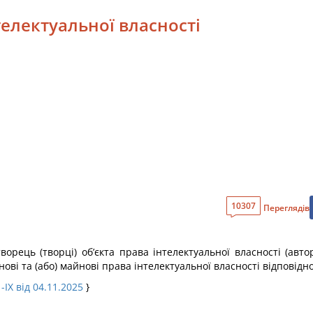
нтелектуальної власності
10307
Переглядів
творець (творці) об’єкта права інтелектуальної власності (ав
ві та (або) майнові права інтелектуальної власності відповідно
-IX від 04.11.2025
}