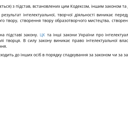
ається) з підстав, встановлених цим Кодексом, іншим законом та
результат інтелектуальної, творчої діяльності виникає перед
ого твору, створення твору образотворчого мистецтва, створен
на підставі закону.
ЦК
та інші закони України про інтелекту
олі творця. В силу закону виникає право інтелектуальної влас
ння.
еходить до інших осіб в порядку спадкування за законом чи за з