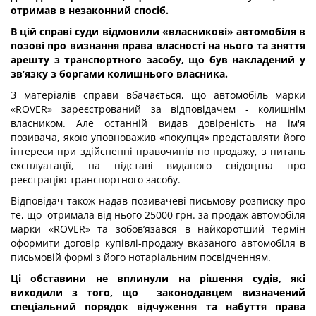
отримав в незаконний спосіб.
В цій справі суди відмовили «власникові» автомобіля в
позові
про визнання права власності на
нього
та зняття
арешту
з транспортного засобу, що був накладений у
зв’язку з боргами колишнього власника.
З матеріалів справи вбачається, що автомобіль марки
«ROVER» зареєстрований за відповідачем - колишнім
власником. Але останній видав довіреність на ім'я
позивача, якою уповноважив «покупця» представляти його
інтереси при здійсненні правочинів по продажу, з питань
експлуатації, на підставі виданого свідоцтва про
реєстрацію транспортного засобу.
Відповідач також надав позивачеві письмову розписку про
те, що отримала від нього 25000 грн. за продаж автомобіля
марки «ROVER» та зобов’язався в найкоротший термін
оформити договір купівлі-продажу вказаного автомобіля в
письмовій формі з його нотаріальним посвідченням.
Ці обставини не вплинули на рішення судів, які
виходили з того, що
законодавцем визначений
спеціальний порядок відчуження та набуття права