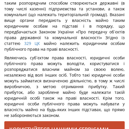
таким розпорядчим способом створюються державні (в
тому числі казенні) підприємства та установи, а також
комунальні (що належать територіальній громаді). Вказані
вище органи передають у власність майно таким
юридичним особам на підставі і в порядку, що
передбачається Законом України «Про передачу об´єктів
права державної та комунальної власності» Згідно із
статтею
329
ЦК
майно належить юридичним особам
публічного права на праві власності.
Являючись суб´єктом права власності, юридичні особи
публічного права можуть володіти, користуватися і
розпоряджатися власним майном за своєю волею,
незалежно від волі інших осіб. Тобто такі юридичні особи
можуть займатися визначеною діяльністю, в тому ж числі
виробничою, з метою отримання прибутку. Такий
прибуток, або зароблене майно буде належати такій
юридичній особі також на праві власності. Крім того,
юридичні особи публічного права можуть набувати у
власність майно на будь-яких інших підставах, що прямо
не забороняються законом.