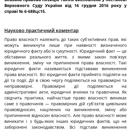
Верховного Суду України від 16 грудня 2016 року у
справі № 6-688цс15.
Науково практичний коментар
Право власності належить до таких суб´єктивних прав, які
можуть виникнути лише при наявності визначеного
юридичного факту або їх сукупності. Юридичний факт — це
обставини реального життя, з якими закон пов´язує
виникнення, зміну чи припинення права власності. Такі
юридичні факти називаються підставами виникнення
права власності. Всі юридичні факти прийнято поділяти на
дії та події. Дії в свою чергу поділяються на правомірні та
неправомірні. Правомірні дії поділяються на
адміністративні акти, юридичні вчинки та правочини. Як
свідчить практика, найчастіше право власності виникає
саме з правочинів — правомірних дій суб´єктів цивільних
правовідносин, націлених на виникнення, зміну або
припинення відносин власності. Але право власності може
виникати і з будь-яких інших юридичних фактів, що не
заборонені законодавством. Всі підстави виникнення