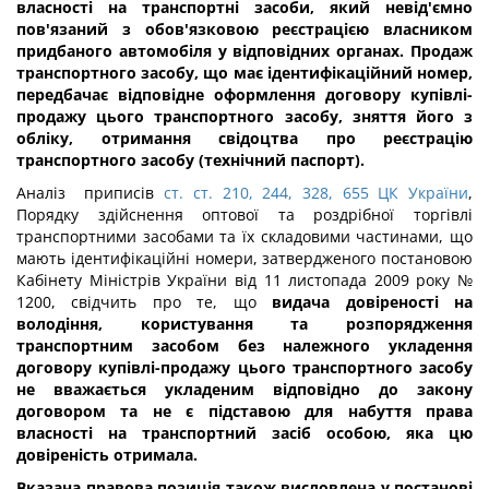
власності на транспортні засоби, який невід'ємно
пов'язаний з обов'язковою реєстрацією власником
придбаного автомобіля у відповідних органах. Продаж
транспортного засобу, що має ідентифікаційний номер,
передбачає відповідне оформлення договору купівлі-
продажу цього транспортного засобу, зняття його з
обліку, отримання свідоцтва про реєстрацію
транспортного засобу (технічний паспорт).
Аналіз приписів
ст. ст. 210, 244, 328, 655 ЦК України
,
Порядку здійснення оптової та роздрібної торгівлі
транспортними засобами та їх складовими частинами, що
мають ідентифікаційні номери, затвердженого постановою
Кабінету Міністрів України від 11 листопада 2009 року №
1200, свідчить про те, що
видача довіреності на
володіння, користування та розпорядження
транспортним засобом без належного укладення
договору купівлі-продажу цього транспортного засобу
не вважається укладеним відповідно до закону
договором та не є підставою для набуття права
власності на транспортний засіб особою, яка цю
довіреність отримала.
Вказана правова позиція
також
висловлена у постанові