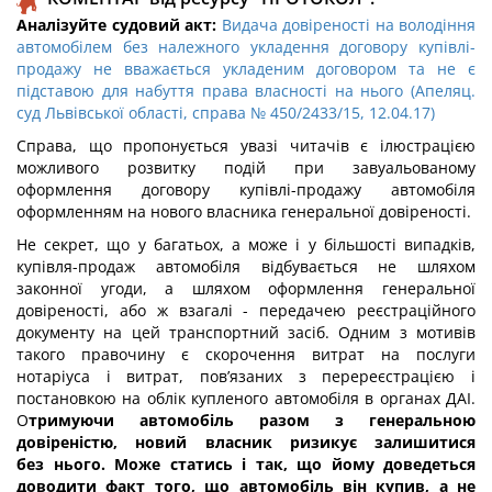
Аналізуйте судовий акт:
Видача довіреності на володіння
автомобілем без належного укладення договору купівлі-
продажу не вважається укладеним договором та не є
підставою для набуття права власності на нього (Апеляц.
суд Львівської області, справа № 450/2433/15, 12.04.17)
Справа, що пропонується увазі читачів є ілюстрацією
можливого розвитку подій при завуальованому
оформлення договору купівлі-продажу автомобіля
оформленням на нового власника генеральної довіреності.
Не секрет, що у багатьох, а може і у більшості випадків,
купівля-продаж автомобіля відбувається не шляхом
законної угоди, а шляхом оформлення генеральної
довіреності, або ж взагалі - передачею реєстраційного
документу на цей транспортний засіб. Одним з мотивів
такого правочину є скорочення витрат на послуги
нотаріуса і витрат, пов’язаних з перереєстрацією і
постановкою на облік купленого автомобіля в органах ДАІ.
О
тримуючи автомобіль разом з генеральною
довіреністю, новий власник ризикує залишитися
без
нього. Може статись і так, що
йому доведеться
доводити факт того, що автомобіль він купив,
а не