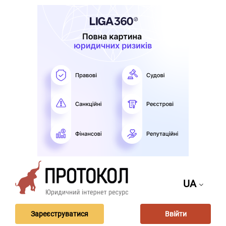
UA
Зареєструватися
Ввійти