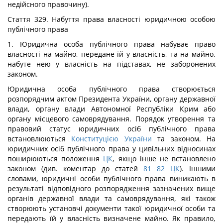
недійсного правочину).
Стаття 329. Набуття права власності юридичною особою
публічного права
1. Юридична особа публічного права набуває право
власності на майно, передане їй у власність, та на майно,
набуте нею у власність на підставах, не заборонених
законом.
Юридична особа публічного права створюється
розпорядчим актом Президента України, органу державної
влади, органу влади Автономної Республіки Крим або
органу місцевого самоврядування. Порядок утворення та
правовий статус юридичних осіб публічного права
встановлюються
Конституцією України
та законом. На
юридичних осіб публічного права у цивільних відносинах
поширюються положення
ЦК
, якщо інше не встановлено
законом (див. коментар до статей
81
82
ЦК
). Іншими
словами, юридичні особи публічного права виникають в
результаті відповідного розпорядження зазначених вище
органів державної влади та самоврядування, які також
створюють установчі документи такої юридичної особи та
передають їй у власність визначене майно. Як правило,