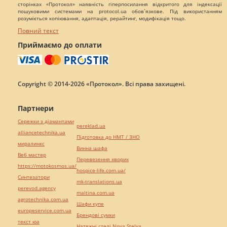
сторінках «Протокол» наявність гіперпосилання відкритого для індексації
пошуковими системами на protocol.ua обов`язкове. Під використанням
розуміється копіювання, адаптація, рерайтинг, модифікація тощо.
Повний текст
Приймаємо до оплати
Copyright © 2014-2026 «Протокол». Всі права захищені.
Партнери
Сережки з діамантами
pereklad.ua
alliancetechnika.ua
Підготовка до НМТ / ЗНО
миралинкс
Винна шафа
Веб мастер
Перевезення хворих
https://motokosmos.ua/
hospice-life.com.ua/
Синтезатори
mk-translations.ua
perevod.agency
maltina.com.ua
agrotechnika.com.ua
Шафи купе
europeservice.com.ua
Брендові сумки
текст юа
Натяжні стелі Nova Stelya