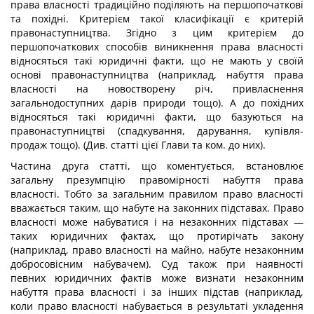
права власності традиційно поділяють на першопочаткові
та похідні. Критерієм такої класифікації є критерій
правонаступництва. Згідно з цим критерієм до
першопочаткових способів виникнення права власності
відносяться такі юридичні факти, що не мають у своїй
основі правонаступництва (наприклад, набуття права
власності на новостворену річ, привласнення
загальнодоступних дарів природи тощо). А до похідних
відносяться такі юридичні факти, що базуються на
правонаступництві (спадкування, дарування, купівля-
продаж тощо). (Див. статті цієї Глави та ком. до них).
Частина друга статті, що коментується, встановлює
загальну презумпцію правомірності набуття права
власності. Тобто за загальним правилом право власності
вважається таким, що набуте на законних підставах. Право
власності може набуватися і на незаконних підставах —
таких юридичних фактах, що протирічать закону
(наприклад, право власності на майно, набуте незаконним
добросовісним набувачем). Суд також при наявності
певних юридичних фактів може визнати незаконним
набуття права власності і за інших підстав (наприклад,
коли право власності набувається в результаті укладення