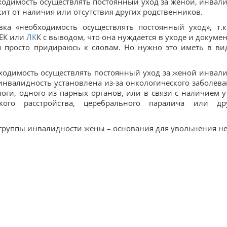
ходимость осуществлять постоянный уход за женой, инвал
висит от наличия или отсутствия других родственников.
ка «необходимость осуществлять постоянный уход», т.к
СЕК или
ЛК
К с выводом, что она нуждается в уходе и докумен
 я просто придираюсь к словам. Но нужно это иметь в ви
бходимость осуществлять постоянный уход за женой инвал
 инвалидность установлена из-за онкологического заболева
ноги, одного из парных органов, или в связи с наличием у
ского расстройства, церебрального паралича или др
 группы инвалидности жены – основания для увольнения не