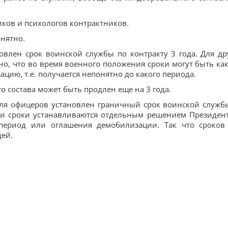
диков и психологов контрактников.
онятно.
овлен срок воинской службы по контракту 3 года. Для др
ано, что во время военного положения сроки могут быть как
цию, т.е. получается непонятно до какого периода.
го состава может быть продлен еще на 3 года.
для офицеров установлен граничный срок воинской служб
эти сроки устанавливаются отдельным решением Президент
 период или оглашения демобилизации. Так что сроков
дей.