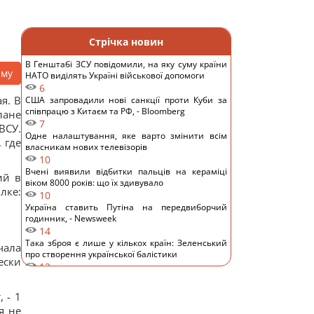
Стрічка новин
В Генштабі ЗСУ повідомили, на яку суму країни
аму
НАТО виділять Україні військової допомоги
6
я. В
США запровадили нові санкції проти Куби за
співпрацю з Китаєм та РФ, - Bloomberg
лане
7
ВСУ.
Одне налаштування, яке варто змінити всім
 где
власникам нових телевізорів
10
Вчені виявили відбитки пальців на кераміці
ий в
віком 8000 років: що їх здивувало
ке:
10
Україна ставить Путіна на передвиборчий
годинник, - Newsweek
14
Така зброя є лише у кількох країн: Зеленський
чала
про створення української балістики
ески
12
Частина ракети SpaceX розбилася об Місяць:
вчені розповіли про побачене в телескоп
 - 1
12
я не