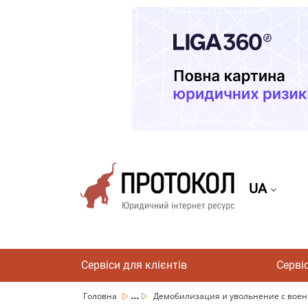
UA
Сервіси для клієнтів
Серві
...
Головна
Демобилизация и увольнение с военн