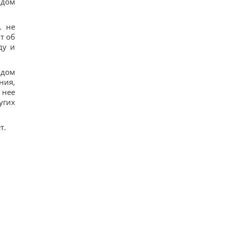
идом
. не
т об
ду и
идом
ния,
 нее
угих
т.