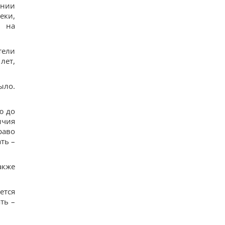
ании
еки,
и на
тели
лет,
ыло.
ю до
ичия
раво
ть –
акже
ется
ть –