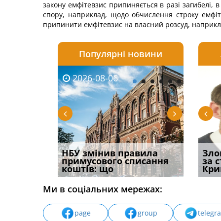
закону емфітевзис припиняється в разі загибелі, в
спору, наприклад, щодо обчислення строку емфіте
припинити емфітевзис на власний розсуд, наприкла
Популярні новини
2026-08-06
2026-08-03
2026-
20
і
НБУ змінив правила
Водії можуть отримати
Якщо с
Зло
способом
примусового списання
компенсацію за
відшк
за 
вих
коштів: що
незаконні дії
наявні
Кри
Ми в соціальних мережах:
page
group
telegr