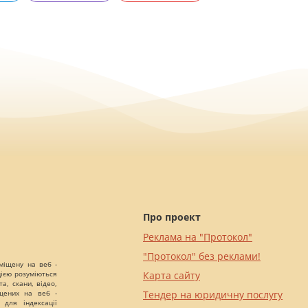
Про проект
Реклама на "Протокол"
"Протокол" без реклами!
міщену на веб -
цією розуміються
Карта сайту
а, скани, відео,
іщених на веб -
Тендер на юридичну послугу
 для індексації