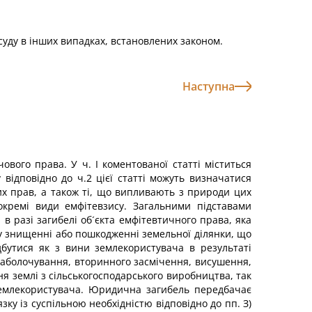
уду в інших випадках, встановлених законом.
Наступна
вого права. У ч. І коментованої статті міститься
відповідно до ч.2 цієї статті можуть визначатися
их прав, а також ті, що випливають з природи цих
окремі види емфітевзису. Загальними підставами
в разі загибелі об´єкта емфітевтичного права, яка
у знищенні або пошкодженні земельної ділянки, що
дбутися як з вини землекористувача в результаті
, заболочування, вторинного засмічення, висушення,
я землі з сільськогосподарського виробництва, так
 землекористувача. Юридична загибель передбачає
зку із суспільною необхідністю відповідно до пп. З)