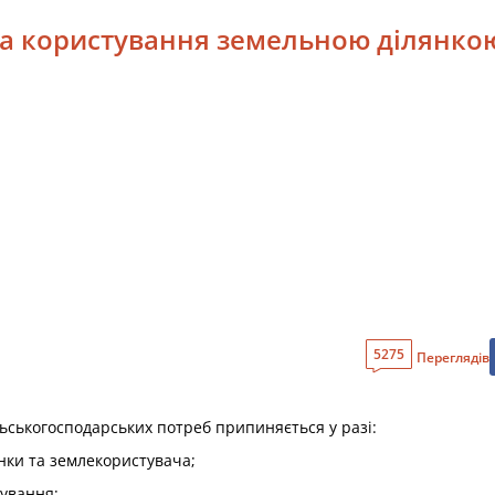
ва користування земельною ділянкою
5275
Переглядів
ьськогосподарських потреб припиняється у разі:
янки та землекористувача;
тування;