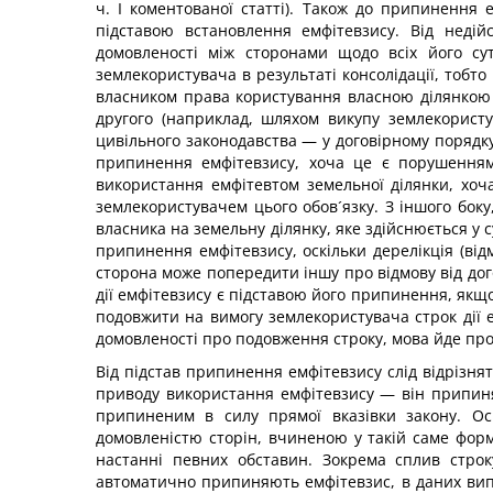
ч. І коментованої статті). Також до припинення
підставою встановлення емфітевзису. Від недій
домовленості між сторонами щодо всіх його су
землекористувача в результаті консолідації, тобт
власником права користування власною ділянкою у
другого (наприклад, шляхом викупу землекорист
цивільного законодавства — у договірному порядк
припинення емфітевзису, хоча це є порушенням 
використання емфітевтом земельної ділянки, хоч
землекористувачем цього обов´язку. З іншого бо
власника на земельну ділянку, яке здійснюється у су
припинення емфітевзису, оскільки дерелікція (ві
сторона може попередити іншу про відмову від дог
дії емфітевзису є підставою його припинення, якщ
подовжити на вимогу землекористувача строк дії е
домовленості про подовження строку, мова йде про
Від підстав припинення емфітевзису слід відрізня
приводу використання емфітевзису — він припиняє
припиненим в силу прямої вказівки закону. Ос
домовленістю сторін, вчиненою у такій саме форм
настанні певних обставин. Зокрема сплив строк
автоматично припиняють емфітевзис, в даних вип