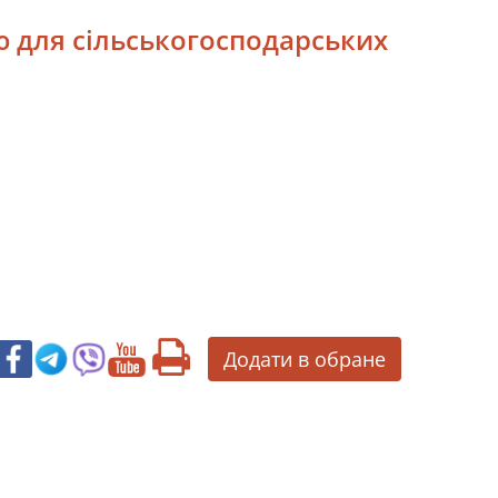
 для сільськогосподарських
Додати в обране