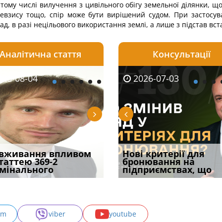
 тому числі вилучення з цивільного обігу земельної ділянки, 
взису тощо, спір може бути вирішений судом. При застосуван
д, в разі нецільового використання землі, а лише з підстав вс
Аналітична стаття
Консультації
08-06
26-08-04
2026-05-25
2026-08-06
2026-08-04
2026-07-03
2026-07-30
уд встановив для
вживання впливом
Кого з юристів замінить
Документи, на яких не
Переоформлення
Нові критерії для
Восьмий ААС фак
одування шкоди
статтею 369-2
ШІ, а хто зароблятиме
проставляється
відстрочки за іншою
бронювання на
підтвердив, що 
с
мінального
міль
апостиль: пер
підставою: нов
підприємствах, що
може скас
am
viber
youtube