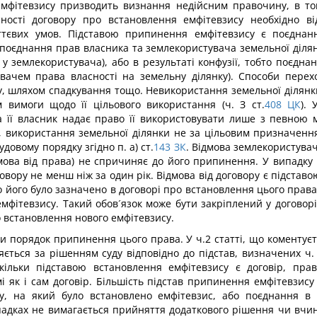
 емфітевзису призводить визнання недійсним правочину, в том
сності договору про встановлення емфітевзису необхідно в
ттєвих умов. Підставою припинення емфітевзису є поєднанн
о поєднання прав власника та землекористувача земельної діл
 землекористувача), або в результаті конфузії, тобто поєдна
увачем права власності на земельну ділянку). Способи пер
у, шляхом спадкування тощо. Невикористання земельної ділянки
вимоги щодо її цільового використання (ч. З ст.
408
ЦК
).
а її власник надає право її використовувати лише з певною 
ку, використання земельної ділянки не за цільовим призначен
довому порядку згідно п. а) ст.
143
ЗК
. Відмова землекористува
дмова від права) не спричиняє до його припинення. У випадк
овору не менш ніж за один рік. Відмова від договору є підста
о його було зазначено в договорі про встановлення цього права
мфітевзису. Такий обов´язок може бути закріплений у договор
 встановлення нового емфітевзису.
ти порядок припинення цього права. У ч.2 статті, що коменту
ться за рішенням суду відповідно до підстав, визначених ч. І
кільки підставою встановлення емфітевзису є договір, пр
і як і сам договір. Більшість підстав припинення емфітевзису
у, на який було встановлено емфітевзис, або поєднання в 
адках не вимагається прийняття додаткового рішення чи вчин