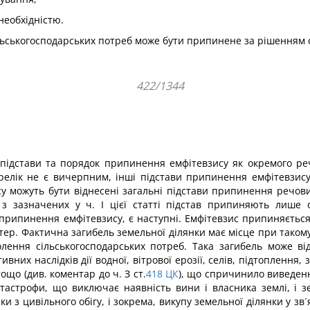
 необхідністю.
льськогосподарських потреб може бути припинене за рішенням с
422/1344
підстави та порядок припинення емфітевзису як окремого речо
елік не є вичерпним, інші підстави припинення емфітевзису 
у можуть бути віднесені загальні підстави припинення речов
 з зазначених у ч. І цієї статті підстав припиняють лише 
рипинення емфітевзису, є наступні. Емфітевзис припиняється 
тер. Фактична загибель земельної ділянки має місце при таком
лення сільськогосподарських потреб. Така загибель може ві
вних наслідків дії водної, вітрової ерозії, селів, підтоплення
що (див. коментар до ч. З ст.
418
ЦК
), що спричинило виведенн
 катастрофи, що виключає наявність вини і власника землі, і
 з цивільного обігу, і зокрема, викупу земельної ділянки у зв´я