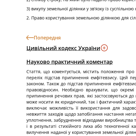
3) викупу земельної ділянки у зв'язку із суспільною
2. Право користування земельною ділянкою для сі
Попередня
Цивільний кодекс України
Науково практичний коментар
Стаття, що коментується, містить положення про 
перелік підстав припинення емфітевзису. Цей пер
законом. Також до підстав припинення емфітевзис
правовідносин. Необхідно врахувати, що окремі
припинення речових прав, які застосовуються до п
може носити як юридичний, так і фактичний харак
виключає можливість її використання для задово
невжиття заходів щодо запобігання настання негати
уплотнення, забруднення відходами виробництва то
і в результаті стихійного лиха або техногенної
вилучення наданої у користування земельної ділянки