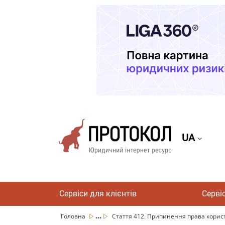
UA
Сервіси для клієнтів
Серві
...
Головна
Стаття 412. Припинення права корис