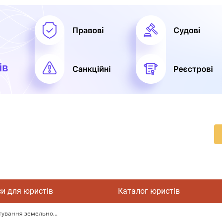
си для юристів
Каталог юристів
тування земельно...