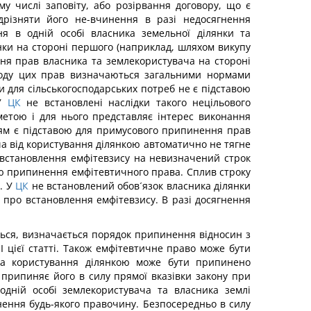
у числі заповіту, або розірвання договору, що є
ідрізняти його не-вчинення в разі недосягнення
я в одній особі власника земельної ділянки та
янки на стороні першого (наприклад, шляхом викупу
ння прав власника та землекористувача на стороні
еходу цих прав визначаються загальними нормами
 для сільськогосподарських потреб не є підставою
 У
ЦК
не встановлені наслідки такого нецільового
метою і для нього представляє інтерес виконання
ням є підставою для примусового припинення прав
ча від користування ділянкою автоматично не тягне
у встановлення емфітевзису на невизначений строк
вою припинення емфітевтичного права. Сплив строку
. У
ЦК
не встановлений обов´язок власника ділянки
і про встановлення емфітевзису. В разі досягнення
ється, визначається порядок припинення відносин з
 цієї статті. Також емфітевтичне право може бути
ава користування ділянкою може бути припинено
 припиняє його в силу прямої вказівки закону при
одній особі землекористувача та власника землі
ення будь-якого правочину. Безпосередньо в силу