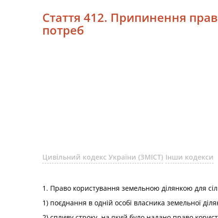
Стаття 412. Припинення пра
потреб
Цивільний кодекс України (ЗМІСТ)
Інши кодекси
1. Право користування земельною ділянкою для сіл
1) поєднання в одній особі власника земельної діл
2) спливу строку, на який було надано право корис