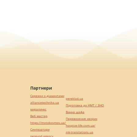
Партнери
Сережки з діамантами
pereklad.ua
alliancetechnika.ua
Підготовка до НМТ / ЗНО
миралинкс
Винна шафа
Веб мастер
Перевезення хворих
https://motokosmos.ua/
hospice-life.com.ua/
Синтезатори
mk-translations.ua
perevod.agency