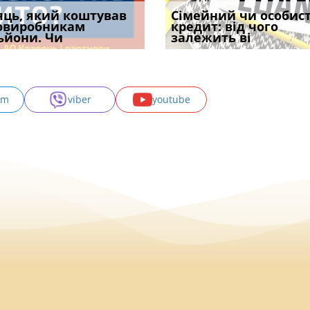
уд встановив для
яць, який коштував
Чи потрібна ФОП
Документи, на яких не
Огляд практики ВС від
Сімейний чи особис
Восьмий ААС фак
одування шкоди
овиробникам
печатка у 2026 році:
проставляється
Ростислава Кравця, що
кредит: від чого
підтвердив, що 
с
ьйони. Чи
правила засто
апостиль: пер
опублі
залежить ві
може скас
am
viber
youtube