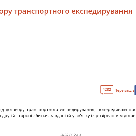
овору транспортного експедирування
4282
Переглядів
від договору транспортного експедирування, попередивши про
другій стороні збитки, завдані їй у зв'язку із розірванням догов
963/1344