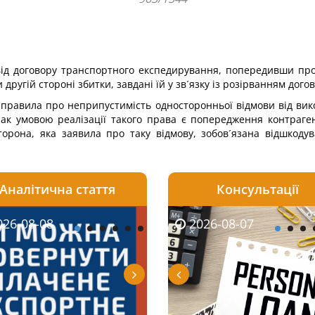
від договору транспортного експедирування, попередивши про
другій стороні збитки, завдані їй у зв´язку із розірванням догов
о правила про неприпустимість односторонньої відмови від вик
нак умовою реалізації такого права є попередження контраг
орона, яка заявила про таку відмову, зобов´язана відшкодуват
Аналітична стаття
Консультації
08-06
26-08-08
2026-08-05
2026-08-06
2026-08-07
2026-08-07
2026-07-30