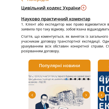
Цивільний кодекс України
Науково практичний коментар
1. Клієнт або експедитор має право відмовитися 
заявила про таку відмову, зобов´язана відшкодувати 
Стаття, що коментується, як виняток із загальног
учасникам договору транспортної експедиції. Од
урахуванням всіх обставин конкретної справи. Ст
розірванням договору.
Популярні новини
2026-08-07
2026-08-03
2026-
20