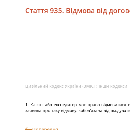
Стаття 935. Відмова від дог
Цивільний кодекс України (ЗМІСТ)
Інши кодекси
1. Клієнт або експедитор має право відмовитися 
заявила про таку відмову, зобов'язана відшкодувати 
Попередня