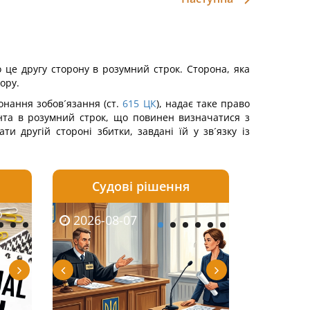
 це другу сторону в розумний строк. Сторона, яка
ору.
онання зобов´язання (ст.
615
ЦК
), надає таке право
ента в розумний строк, що повинен визначатися з
и другій стороні збитки, завдані їй у зв´язку із
Судові рішення
2026-08-06
2026-08-04
2026-08-07
2026-08-07
2026-08-05
2026-08-04
2026-08-06
2026-08-0