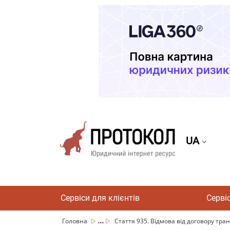
UA
Сервіси для клієнтів
Серві
...
Головна
Стаття 935. Відмова від договору тран