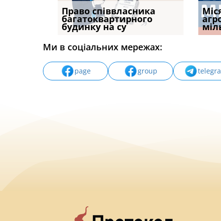
р, але
Право співвласника
ФУНДАМЕНТАЛЬНА
Якщо с
Міс
илася: як
багатоквартирного
ПРОБЛЕМА «СУДОВОЇ
відшк
агр
будинку на су
ПРАКТИКИ», АБО ПР
наявні
міл
Ми в соціальних мережах:
page
group
telegr