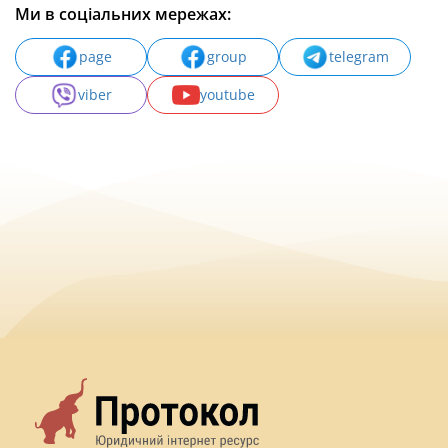
Ми в соціальних мережах:
page
group
telegram
viber
youtube