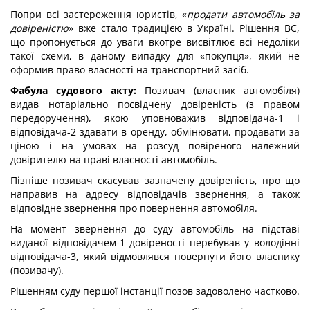
Попри всі застереження юристів, «
продати автомобіль за
довіреністю
» вже стало традицією в Україні. Рішення ВС,
що пропонується до уваги вкотре висвітлює всі недоліки
такої схеми, в даному випадку для «покупця», який не
оформив право власності на транспортний засіб.
Фабула судового акту:
Позивач (власник автомобіля)
видав нотаріально посвідчену довіреність (з правом
передоручення), якою уповноважив відповідача-1 і
відповідача-2 здавати в оренду, обмінювати, продавати за
ціною і на умовах на розсуд повіреного належний
довірителю на праві власності автомобіль.
Пізніше позивач скасував зазначену довіреність, про що
направив на адресу відповідачів звернення, а також
відповідне звернення про повернення автомобіля.
На момент звернення до суду автомобіль на підставі
виданої відповідачем-1 довіреності перебував у володінні
відповідача-3, який відмовлявся повернути його власнику
(позивачу).
Рішенням суду першої інстанції позов задоволено частково.