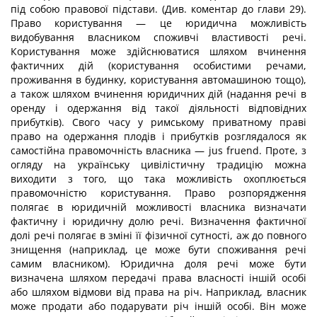
під собою правової підстави. (Див. коментар до глави 29).
Право користування — це юридична можливість
видобування власником споживчі властивості речі.
Користування може здійснюватися шляхом вчинення
фактичних дій (користування особистими речами,
проживання в будинку, користування автомашиною тощо),
а також шляхом вчинення юридичних дій (надання речі в
оренду і одержання від такої діяльності відповідних
прибутків). Свого часу у римському приватному праві
право на одержання плодів і прибутків розглядалося як
самостійна правомочність власника — jus fruend. Проте, з
огляду на українську цивілістичну традицію можна
виходити з того, що така можливість охоплюється
правомочністю користування. Право розпорядження
полягає в юридичній можливості власника визначати
фактичну і юридичну долю речі. Визначення фактичної
долі речі полягає в зміні її фізичної сутності, аж до повного
знищення (наприклад, це може бути споживання речі
самим власником). Юридична доля речі може бути
визначена шляхом передачі права власності іншій особі
або шляхом відмови від права на річ. Наприклад, власник
може продати або подарувати річ іншій особі. Він може