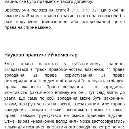
майна, яке було предметом такого договору.
Враховуючи положення статей
317
,
319
,
321
ЦК України
власник майна має право на захист свого права власності в
разі порушення (невизнання або оспорювання) цього
права на спірне майно.
Науково практичний коментар
Зміст права власності у суб´єктивному значенні
складається з трьох правомочностей власника: 1) права
володіння; 2) права користування; 3) права
розпорядження. Нерідко в літературі їх іменують «тріадою
права власності». Право володіння — це юридична
можливість фактичного впливу на річ. Тут слід взяти до
уваги, що саме по собі володіння може бути законним,
таким, що ґрунтується на законі, і незаконним. Але «право
володіння» завжди є тільки законним, оскільки, як кожне
право, завжди ґрунтується на якійсь правовій підставі.
Отже, вираз «незаконне володіння» може застосовуватись
тільки для позначення фактичного володіння, котре не має