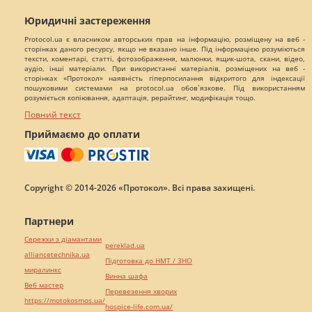
Юридичні застереження
Protocol.ua є власником авторських прав на інформацію, розміщену на веб -
сторінках даного ресурсу, якщо не вказано інше. Під інформацією розуміються
тексти, коментарі, статті, фотозображення, малюнки, ящик-шота, скани, відео,
аудіо, інші матеріали. При використанні матеріалів, розміщених на веб -
сторінках «Протокол» наявність гіперпосилання відкритого для індексації
пошуковими системами на protocol.ua обов`язкове. Під використанням
розуміється копіювання, адаптація, рерайтинг, модифікація тощо.
Повний текст
Приймаємо до оплати
Copyright © 2014-2026 «Протокол». Всі права захищені.
Партнери
Сережки з діамантами
pereklad.ua
alliancetechnika.ua
Підготовка до НМТ / ЗНО
миралинкс
Винна шафа
Веб мастер
Перевезення хворих
https://motokosmos.ua/
hospice-life.com.ua/