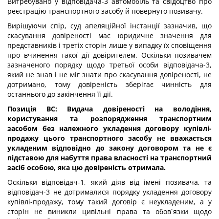
Витребувано у відповідача-3 автомобіль та свідоцтво про
реєстрацію транспортного засобу й повернуто позивачу.
Вирішуючи спір, суд апеляційної інстанції зазначив, що
скасування довіреності має юридичне значення для
представників і третіх сторін лише у випадку їх сповіщення
про вчинення такої дії довірителем. Оскільки позивачем
зазначеного порядку щодо третьої особи відповідача-3,
який не знав і не міг знати про скасування довіреності, не
дотримано, тому довіреність зберігає чинність для
останнього до закінчення її дії.
Позиція ВС: Видача довіреності на володіння,
користування та розпорядження транспортним
засобом без належного укладення договору купівлі-
продажу цього транспортного засобу не вважається
укладеним відповідно до закону договором та не є
підставою для набуття права власності на транспортний
засіб особою, яка цю довіреність отримала.
Оскільки відповідач-1, який діяв від імені позивача, та
відповідач-3 не дотрималися порядку укладення договору
купівлі-продажу, тому такий договір є неукладеним, а у
сторін не виникли цивільні права та обов`язки щодо