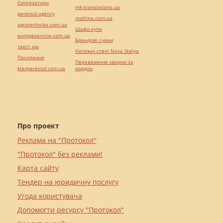
Синтезатори
mk-translations.ua
perevod.agency
maltina.com.ua
agrotechnika.com.ua
Шафи купе
europeservice.com.ua
Брендові сумки
текст юа
Натяжні стелі Nova Stelya
Посилання
Перевезення хворих за
kievperevod.com.ua
кордон
Про проект
Реклама на "Протокол"
"Протокол" без реклами!
Карта сайту
Тендер на юридичну послугу
Угода користувача
Допомогти ресурсу "Протокол"