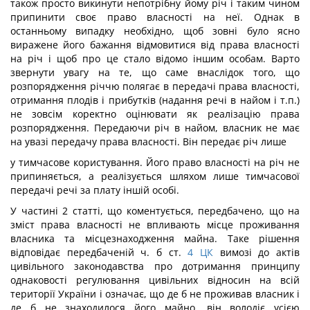
також просто викинути непотрібну йому річ і таким чином
припинити своє право власності на неї. Однак в
останньому випадку необхідно, щоб зовні було ясно
виражене його бажання відмовитися від права власності
на річ і щоб про це стало відомо іншим особам. Варто
звернути увагу на те, що саме внаслідок того, що
розпорядження річчю полягає в передачі права власності,
отримання плодів і прибутків (надання речі в найом і т.п.)
не зовсім коректно оцінювати як реалізацію права
розпорядження. Передаючи річ в найом, власник не має
на увазі передачу права власності. Він передає річ лише
у тимчасове користування. Його право власності на річ не
припиняється, а реалізується шляхом лише тимчасової
передачі речі за плату іншій особі.
У частині 2 статті, що коментується, передбачено, що на
зміст права власності не впливають місце проживання
власника та місцезнаходження майна. Таке рішення
відповідає передбаченій ч. б ст.
4
ЦК
вимозі до актів
цивільного законодавства про дотримання принципу
однаковості регулювання цивільних відносин на всій
території України і означає, що де б не проживав власник і
де б не знаходилося його майно, він володіє усією