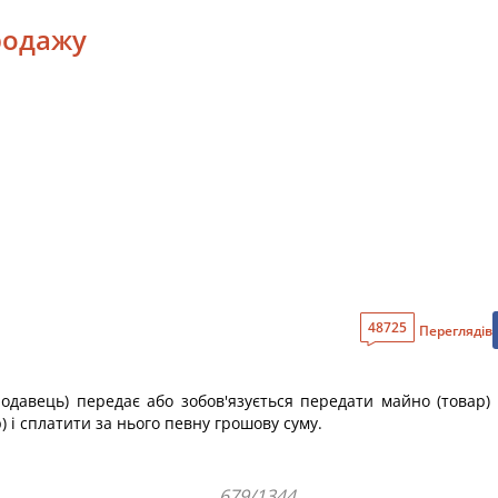
продажу
48725
Переглядів
одавець) передає або зобов'язується передати майно (товар) у
 і сплатити за нього певну грошову суму.
679/1344