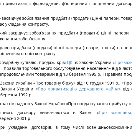
сі приватизації; форвардний, ф´ючерсний і опціонний догово
асвідчує зобов´язання придбати (продати) цінні папери, това
час укладання контракту.
ий засвідчує зобов´язання придбати (продати) цінні папери,
иконання зобов´язання.
право придбати (продати) цінні папери (товари, кошти) на пев
 рішенням сторін контракту.
здрібну купівлю, продаж, крім
ЦК
, є: Закони України «
Про зах
 І правила торговельного обслуговування населення» від 8 лют
і непродовольчими товарами від 13 березня 1995 р. і Правила пр
акони України «Про товарну біржу» від 10 грудня 1991 р., «Про
 Закони України «
Про приватизацію державного майна
» від
 березня 1992 р.
актів надано у Законі України «Про оподаткування прибутку пі
ічного договору визначаються в Законі «
Про зовнішньо
вересня 2001 р.
при укладанні договорів, в тому числі зовнішньоекономічних