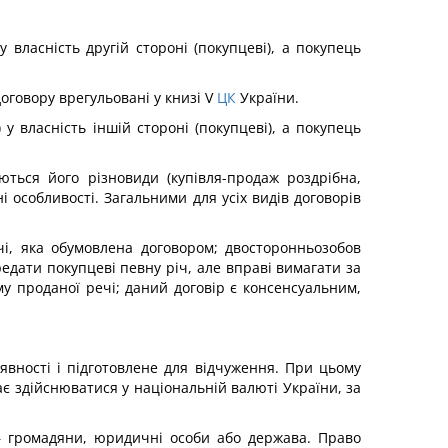
 власність другій стороні (покупцеві), а покупець
оговору врегульовані у книзі V
ЦК
України.
у власність іншій стороні (покупцеві), а покупець
ються його різновиди (купівля-продаж роздрібна,
і особливості. Загальними для усіх видів договорів
чі, яка обумовлена договором; двосторонньозобов
едати покупцеві певну річ, але вправі вимагати за
му проданої речі; даний договір є консенсуальним,
явності і підготовлене для відчуження. При цьому
 здійснюватися у національній валюті України, за
— громадяни, юридичні особи або держава. Право