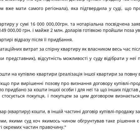
м вже мати самого регіонала), яка підтвердила у суді, що про
ртиру у сумі 16 000 000,00грн. та нотаріальна посвідчена заяв
49 000,00 грн. і майже 2 млн. доларів готівкою пройшли поза 
артирі відразу після її придбання.
уатаційних витрат за спірну квартиру як власником весь час піс
льки представник), відсутність можливості у суду відібрати у неї
кошти на купівлю квартири (реалізація іншої квартири за повну 
Якщо при вирішенні позову про визнання договору купівлі-про
о придбано за кошти іншої особи і для неї та що інших підстав
стосується покупця, і покупцем за цим договором визнається 
вар (квартиру) кошти, в іншій частині договір купівлі-продажу 
и, якими суд хоч якимось чином обгрунтував таке рішення є с
ті окремих частин правочину."