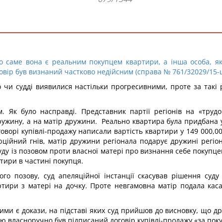
о саме вона є реальним покупцем квартири, а інша особа, як
овір був визнаний частково недійсним (справа № 761/32029/15-
 чи судді виявилися настільки прогресивними, проте за такі 
. Як було насправді. Представник партії регіонів на «трудо
ружину, а на матір дружини. Реально квартира була придбана 
говорі купівлі-продажу написали вартість квартири у 149 000,
ційний гнів, матір дружини регіонала подарує дружині регіона
суду із позовом проти власної матері про визнання себе покуп
тири в частині покупця.
ого позову, суд апеляційної інстанції скасував рішення суд
тири з матері на дочку. Проте невгамовна матір подала касац
ими є докази, на підставі яких суд прийшов до висновку, що 
ю власноручно був підписаний договір купівлі-продажу «за пок