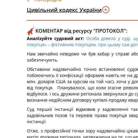
Цивільний кодекс України
КОМЕНТАР від ресурсу "ПРОТОКОЛ":
Аналізуйте судовий акт:
Особа довела у суді, щ
покупця» – фіктивним покупцем, при цьому сам дог
Нам звичайно невідомо чи був хабар у справі або
забезпечують.
Обставини надзвичайно точно встановлені судом
побоюючись її конфіскації оформив навіть не на д
млн. доларів США за курсом на той час), хоча у до
від покупця. Планувалося, що коли згасне револю
відбулося. І ось дружини регіонала звернулася до 
визнання недійсним договору купівлі-продажу квар
Суд першої інстанції відмовив у задоволенні так
задовільнив позов та перевів права покупця квар
інстанції.
Отже, з професійної точки зору надзвичайно цікав
матір дружини регіонала, незважаючи на те, що не