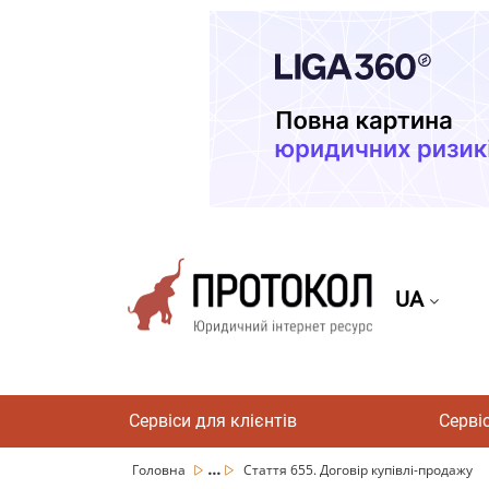
UA
Сервіси для клієнтів
Серві
...
Головна
Стаття 655. Договір купівлі-продажу