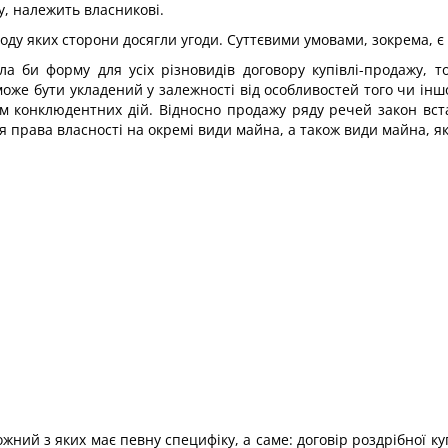
, належить власникові.
воду яких сторони досягли угоди. Суттєвими умовами, зокрема, є
а би форму для усіх різновидів договору купівлі-продажу, т
оже бути укладений у залежності від особливостей того чи іншо
хом конклюдентних дій. Відносно продажу ряду речей закон вс
 права власності на окремі види майна, а також види майна, як
кожний з яких має певну специфіку, а саме: договір роздрібної ку