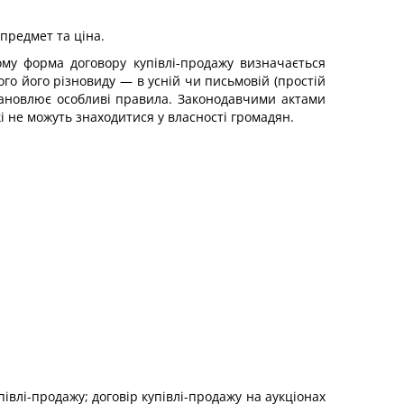
 предмет та ціна.
ому форма договору купівлі-продажу визначається
го його різновиду — в усній чи письмовій (простій
тановлює особливі правила. Законодавчими актами
і не можуть знаходитися у власності громадян.
півлі-продажу; договір купівлі-продажу на аукціонах