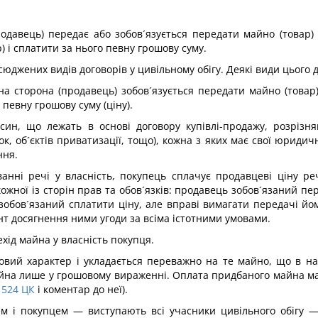
одавець) передає або зобов´язується передати майно (товар) у
 і сплатити за нього певну грошову суму.
юджених видів договорів у цивільному обігу. Деякі види цього д
на сторона (продавець) зобов´язується передати майно (товар) 
певну грошову суму (ціну).
осин, що лежать в основі договору купівлі-продажу, розрізня
к, об´єктів приватизації, тощо), кожна з яких має свої юридичн
ння.
анні речі у власність, покупець сплачує продавцеві ціну ре
ної із сторін прав та обов´язків: продавець зобов´язаний пер
 зобов´язаний сплатити ціну, але вправі вимагати передачі йо
нт досягнення ними угоди за всіма істотними умовами.
ід майна у власність покупця.
зовий характер і укладається переважно на те майно, що в на
айна лише у грошовому вираженні. Оплата придбаного майна має
524
ЦК
і коментар до неї).
цем і покупцем — виступають всі учасники цивільного обігу 