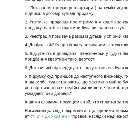
1. Показання продавця квартири ( за сумісництво
підписала договір купівлі-продажу.
2. Розписка продавця про отримання коштів за ква
продажу вартість квартири була визначена в сумі 1
3. Реєстрація позивача разом із дітьми у спірній кв
4. Довідка з ЖЕКу про оплату позивачем всіх експл
5. Відсутність відповідача -пенсіонерки у суді (ті
придбання квартири такої вартості.
6. Докази, які підтверджують, що у позивача були 
У підсумку суд прийшов до наступного висновку. "
інша особа, суд встановить, що фактично майно бул
договір визнається недійсним лише в частині, що 
укладався цей договір."
Іншими словами, покупцем є той, хто сплатив за то
Насамкінець, слід підкреслити, що єдиними нормам
ат
ст. 217 ЦК України
- "правові наслідки недійснос