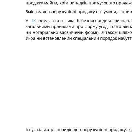
продажу майна, крім випадків примусового продажу
Змістом договору купівлі-продажу є ті умови, з при
У
ЦК
немає статті, яка б безпосередньо визначал
загальними правилами про форму угод, тобто він м
чи нотаріально засвідченій формі), а також шля
України встановлений спеціальний порядок набуття
Існує кілька різновидів договору купівлі-продажу, 