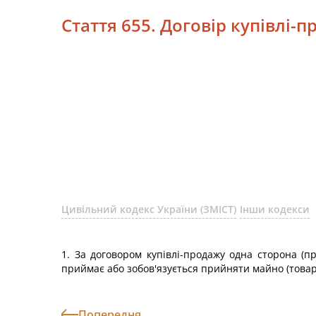
Стаття 655. Договір купівлі-
Цивільний кодекс України (ЗМІСТ)
Інши кодекси
1. За договором купівлі-продажу одна сторона (пр
приймає або зобов'язується прийняти майно (товар)
Попередня