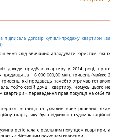
а підписала договір купівлі-продажу квартири «за
ц)
рішення слід звичайно аплодувати юристам, які їх
ві» доходи придбав квартиру у 2014 році, проте
у продавця за 16 000 000,00 млн. гривень (майже 2
00 гривень, які продавець начебто отримав готівкою
ла, тобто своїй дочці, квартиру. Чомусь цього не
цем квартири – переведення прав покупця на себе та
у першої інстанції та ухвалив нове рішення, яким
ійну скаргу, яку було відхилено судом касаційної
дружина регіонала є реальним покупцем квартири, а
упця» - є фіктивним покупцем квартири.