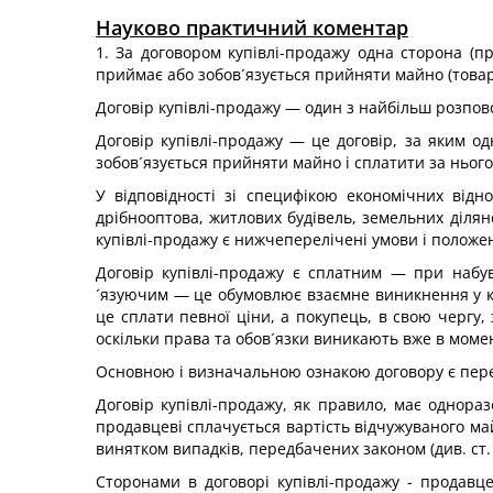
Науково практичний коментар
1. За договором купівлі-продажу одна сторона (пр
приймає або зобов´язується прийняти майно (товар)
Договір купівлі-продажу — один з найбільш розповс
Договір купівлі-продажу — це договір, за яким од
зобов´язується прийняти майно і сплатити за нього 
У відповідності зі специфікою економічних відн
дрібнооптова, житлових будівель, земельних діляно
купівлі-продажу є нижчеперелічені умови і положе
Договір купівлі-продажу є сплатним — при набув
´язуючим — це обумовлює взаємне виникнення у кож
це сплати певної ціни, а покупець, в свою чергу,
оскільки права та обов´язки виникають вже в моме
Основною і визначальною ознакою договору є перех
Договір купівлі-продажу, як правило, має однора
продавцеві сплачується вартість відчужуваного м
винятком випадків, передбачених законом (див. ст.
Сторонами в договорі купівлі-продажу - продав