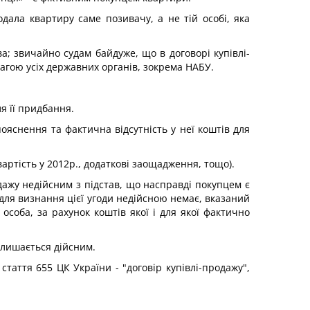
дала квартиру саме позивачу, а не тій особі, яка
а; звичайно судам байдуже, що в договорі купівлі-
увагою усіх державних органів, зокрема НАБУ.
ля її придбання.
 пояснення та фактична відсутність у неї коштів для
вартість у 2012р., додаткові заощадження, тощо).
дажу недійсним з підстав, що насправді покупцем є
 для визнання цієї угоди недійсною немає, вказаний
особа, за рахунок коштів якої і для якої фактично
залишається дійсним.
таття 655 ЦК України - "договір купівлі-продажу",