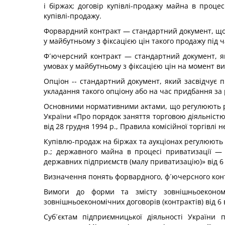
і біржах; договір купівлі-продажу майна в проце
купівлі-продажу.
Форвардний контракт — стандартний документ, що з
у майбутньому з фіксацією цін такого продажу під 
Ф´ючерсний контракт — стандартний документ, як
умовах у майбутньому з фіксацією цін на момент в
Опціон -- стандартний документ, який засвідчує 
укладання такого опціону або на час придбання за
Основними нормативними актами, що регулюють ро
України «Про порядок заняття торговою діяльністю
від 28 грудня 1994 р., Правила комісійної торгівл
Купівлю-продаж на біржах та аукціонах регулюють З
р.; державного майна в процесі приватизації —
державних підприємств (малу приватизацію)» від 6
Визначення понять форвардного, ф´ючерсного контр
Вимоги до форми та змісту зовнішньоеконом
зовнішньоекономічних договорів (контрактів) від 6 
Суб´єктам підприємницької діяльності України 