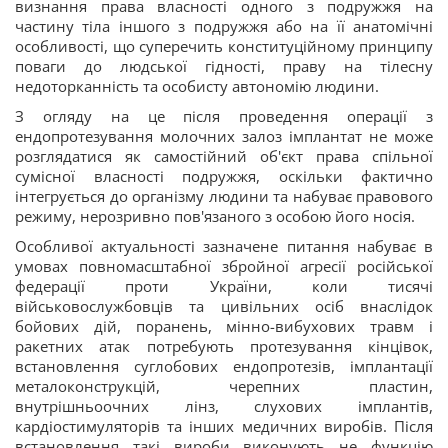
визнання права власності одного з подружжя на
частину тіла іншого з подружжя або на її анатомічні
особливості, що суперечить конституційному принципу
поваги до людської гідності, праву на тілесну
недоторканність та особисту автономію людини.
З огляду на це після проведення операції з
ендопротезування молочних залоз імплантат не може
розглядатися як самостійний об'єкт права спільної
сумісної власності подружжя, оскільки фактично
інтегрується до організму людини та набуває правового
режиму, нерозривно пов'язаного з особою його носія.
Особливої актуальності зазначене питання набуває в
умовах повномасштабної збройної агресії російської
федерації проти України, коли тисячі
військовослужбовців та цивільних осіб внаслідок
бойових дій, поранень, мінно-вибухових травм і
ракетних атак потребують протезування кінцівок,
встановлення суглобових ендопротезів, імплантації
металоконструкцій, черепних пластин,
внутрішньоочних лінз, слухових імплантів,
кардіостимуляторів та інших медичних виробів. Після
встановлення такі вироби виконують не функцію