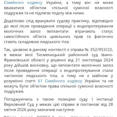
Сімейного кодексу
України, а тому він не може
вважатися об'єктом спільної сумісної власності
подружжя та не підлягає поділу між ними.
Додатково слід врахувати судову практику, відповідно
до якої після проведення операції з ендопротезування
молочних залоз імплантати втрачають статус
самостійного об'єкта цивільних прав та фактично
стають складовою людського тіла.
Так, цікавою в даному контексті є справа № 352/953/22,
в межах якої Тисменицький районний суд Івано-
Франківської області у рішенні від 21 листопада 2024
року дійшов висновку, що імплантати молочних залоз
після проведення операції з ендопротезування стали
частиною людського тіла, а тому не є майном у
розумінні статті
61
Сімейного кодексу
України та не
можуть бути об'єктом права спільної сумісної власності
подружжя.
Погоджуючись з такою позицією суду І інстанції
Верховний Суд у межах цієї справи в постанові від 28
квітня 2026 року зазначив наступне: