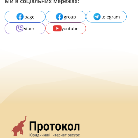
Ми в соціальних мережах:
page
group
telegram
viber
youtube