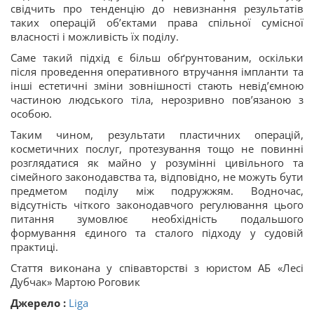
свідчить про тенденцію до невизнання результатів
таких операцій об’єктами права спільної сумісної
власності і можливість їх поділу.
Саме такий підхід є більш обґрунтованим, оскільки
після проведення оперативного втручання імпланти та
інші естетичні зміни зовнішності стають невід’ємною
частиною людського тіла, нерозривно пов’язаною з
особою.
Таким чином, результати пластичних операцій,
косметичних послуг, протезування тощо не повинні
розглядатися як майно у розумінні цивільного та
сімейного законодавства та, відповідно, не можуть бути
предметом поділу між подружжям. Водночас,
відсутність чіткого законодавчого регулювання цього
питання зумовлює необхідність подальшого
формування єдиного та сталого підходу у судовій
практиці.
Стаття виконана у співавторстві з юристом АБ «Лесі
Дубчак» Мартою Роговик
Джерело :
Liga