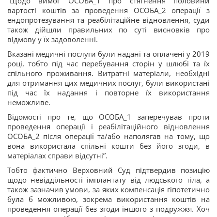
“Щодо вимог ОСОБА_1 про стягнення половини
вартості коштів за проведення ОСОБА_2 операції з
ендопротезування та реабілітаційне відновлення, суди
також дійшли правильних по суті висновків про
відмову у їх задоволенні.
Вказані медичні послуги були надані та оплачені у 2019
році, тобто під час перебування сторін у шлюбі та їх
спільного проживання. Витратні матеріали, необхідні
для отримання цих медичних послуг, були використані
під час їх надання і повторне їх використання
неможливе.
Відомості про те, що ОСОБА_1 заперечував проти
проведення операції і реабілітаційного відновлення
ОСОБА_2 після операції та/або наполягав на тому, що
вона використала спільні кошти без його згоди, в
матеріалах справи відсутні”.
Тобто фактично Верховний Суд підтвердив позицію
щодо невіддільності імплантату від людського тіла, а
також зазначив умови, за яких компенсація гіпотетично
була б можливою, зокрема використання коштів на
проведення операції без згоди іншого з подружжя. Хоч