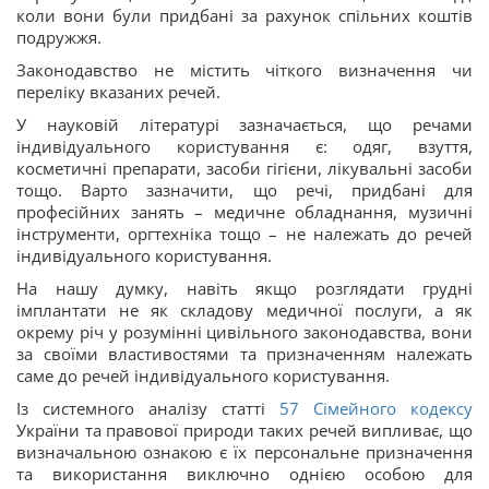
коли вони були придбані за рахунок спільних коштів
подружжя.
Законодавство не містить чіткого визначення чи
переліку вказаних речей.
У науковій літературі зазначається, що речами
індивідуального користування є: одяг, взуття,
косметичні препарати, засоби гігієни, лікувальні засоби
тощо. Варто зазначити, що речі, придбані для
професійних занять – медичне обладнання, музичні
інструменти, оргтехніка тощо – не належать до речей
індивідуального користування.
На нашу думку, навіть якщо розглядати грудні
імплантати не як складову медичної послуги, а як
окрему річ у розумінні цивільного законодавства, вони
за своїми властивостями та призначенням належать
саме до речей індивідуального користування.
Із системного аналізу статті
57
Сімейного кодексу
України та правової природи таких речей випливає, що
визначальною ознакою є їх персональне призначення
та використання виключно однією особою для