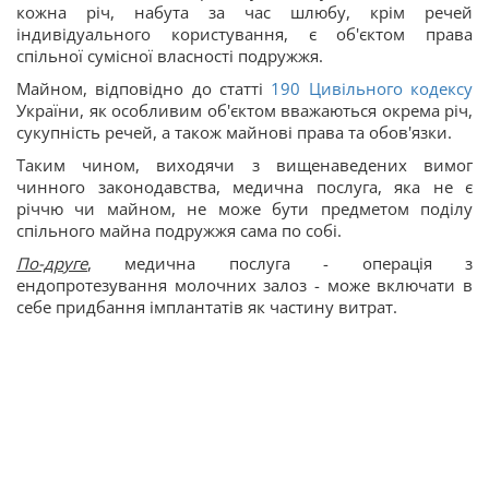
кожна річ, набута за час шлюбу, крім речей
індивідуального користування, є об'єктом права
спільної сумісної власності подружжя.
Майном, відповідно до статті
190
Цивільного кодексу
України, як особливим об'єктом вважаються окрема річ,
сукупність речей, а також майнові права та обов'язки.
Таким чином, виходячи з вищенаведених вимог
чинного законодавства, медична послуга, яка не є
річчю чи майном, не може бути предметом поділу
спільного майна подружжя сама по собі.
По-друге
, медична послуга - операція з
ендопротезування молочних залоз - може включати в
себе придбання імплантатів як частину витрат.