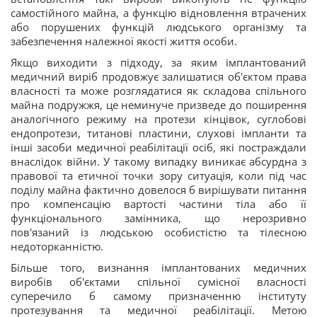
самостійного майна, а функцію відновлення втрачених
або порушених функцій людського організму та
забезпечення належної якості життя особи.
Якщо виходити з підходу, за яким імплантований
медичний виріб продовжує залишатися об'єктом права
власності та може розглядатися як складова спільного
майна подружжя, це неминуче призведе до поширення
аналогічного режиму на протези кінцівок, суглобові
ендопротези, титанові пластини, слухові імпланти та
інші засоби медичної реабілітації осіб, які постраждали
внаслідок війни. У такому випадку виникає абсурдна з
правової та етичної точки зору ситуація, коли під час
поділу майна фактично довелося б вирішувати питання
про компенсацію вартості частини тіла або її
функціонального замінника, що нерозривно
пов'язаний із людською особистістю та тілесною
недоторканністю.
Більше того, визнання імплантованих медичних
виробів об'єктами спільної сумісної власності
суперечило б самому призначенню інституту
протезування та медичної реабілітації. Метою