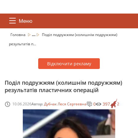
Меню
...
Головна
Поділ подружжям (колишнім подружжям)
результатів п...
Відключити рекламу
Поділ подружжям (колишнім подружжям)
результатів пластичних операцій
0
397
10.06.2026
Автор:
Дубчак Леся Сергеевна
2