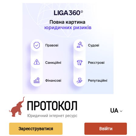
UA
Зареєструватися
Ввійти