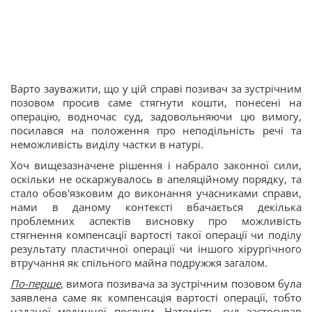
Варто зауважити, що у цій справі позивач за зустрічним
позовом просив саме стягнути кошти, понесені на
операцію, водночас суд, задовольняючи цю вимогу,
посилався на положення про неподільність речі та
неможливість виділу частки в натурі.
Хоч вищезазначене рішення і набрало законної сили,
оскільки не оскаржувалось в апеляційному порядку, та
стало обов'язковим до виконання учасниками справи,
нами в даному контексті вбачається декілька
проблемних аспектів висновку про можливість
стягнення компенсації вартості такої операції чи поділу
результату пластичної операції чи іншого хірургічного
втручання як спільного майна подружжя загалом.
По-перше
, вимога позивача за зустрічним позовом була
заявлена саме як компенсація вартості операції, тобто
наданої медичної послуги. Натомість суд застосував