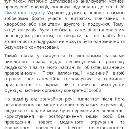
тут також потрібно деталізовано аналізувати мотиви
проведеної операції, оскільки відповідно до статті
90
Сімейного кодексу
України дружина, чоловік взаємно
зобов'язані брати участь у витратах, пов'язаних із
хворобою або каліцтвом другого з подружжя. Тому,
якщо операція була пов'язана саме зі встановленим
попереднім діагнозом, то витрати на неї навіть без
згоди іншого з подружжя не можуть бути однозначно та
безумовно компенсовані.
Такий підхід узгоджується із загальними засадами
цивільного права щодо неприпустимості розгляду
людського тіла та його частин як об'єктів майнових
правовідносин. Після імплантації медичний виріб
втрачає своє самостійне господарське та споживче
призначення як окрема річ і починає виконувати
функцію частини організму конкретної особи.
На відміну від звичайної речі, імплантат після його
встановлення не може використовуватися окремо від
людського тіла, не може бути переданий у володіння,
користування чи розпорядження іншій особі без
проведення нового медичного втручання та
фактичного порушення тілесної недоторканності