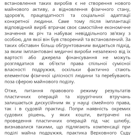
встановлення таких виробів є не створення нового
майнового активу, а відновлення фізичного стану,
здоров'я, працездатності та соціальної адаптації
конкретної людини. Саме тому після імплантації
відповідний виріб втрачає своє самостійне економічне
значення як річ та набуває невіддільного зв'язку з
особою, для якої він був створений та встановлений. За
таких обставин більш обґрунтованим видається підхід,
за яким імплантовані медичні вироби незалежно від їх
вартості або джерела фінансування не можуть
розглядатися як об'єкти права спільної сумісної
власності подружжя, оскільки фактично стають
елементом фізичної цілісності людини та перебувають
поза сферою майнового поділу.
Отже, питання правового режиму результатів
пластичних операцій та хірургічних втручань
залишається дискусійним як у науці сімейного права,
так і в судовій практиці. Попри наявність окремих
судових рішень, у яких кошти, витрачені на
проведення пластичних операцій під час шлюбу,
визнавалися такими, що підлягають компенсації при
поділі майна подружжя, практика Верховного Суду