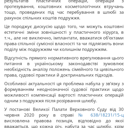
результатів пластичних операцій, операцій з
протезування, коштовних косметологічних втручань
тощо, проведених під час перебування в шлюбі за
рахунок спільних коштів подружжя.
Це породжує дискусію щодо того, чи можуть коштовні
естетичні зміни зовнішності у пластичного хірурга, в
т.ч., але не виключно, імплантати, вважатися об’єктами
права спільної сумісної власності та чи підлягають вони
поділу між подружжям чи колишнім подружжям.
Відсутність прямого нормативного врегулювання цього
питання в українському законодавстві зумовлює
необхідність аналізу положень сімейного та цивільного
права, судової практики й доктринальних підходів.
Особливої актуальності ця проблема набула у зв’язку з
формуванням неоднозначної судової практики щодо
можливості компенсації вартості пластичних операцій
одним з подружжя після розірвання шлюбу.
У постанові Великої Палати Верховного Суду від 30
червня 2020 року в справі
№ 638/18231/15-ц
висловлена правова позиція, відповідно до якої
вважається, що кожна річ, набута за час шлюбу, крім