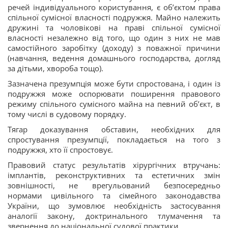
речей індивідуального користування, є об’єктом права
спільної сумісної власності подружжя. Майно належить
дружині та чоловікові на праві спільної сумісної
власності незалежно від того, що один з них не мав
самостійного заробітку (доходу) з поважної причини
(навчання, ведення домашнього господарства, догляд
за дітьми, хвороба тощо).
Зазначена презумпція може бути спростована, і один із
подружжя може оспорювати поширення правового
режиму спільного сумісного майна на певний об’єкт, в
тому числі в судовому порядку.
Тягар доказування обставин, необхідних для
спростування презумпції, покладається на того з
подружжя, хто її спростовує.
Правовий статус результатів хірургічних втручань:
імплантів, реконструктивних та естетичних змін
зовнішності, не врегульований безпосередньо
нормами цивільного та сімейного законодавства
України, що зумовлює необхідність застосування
аналогії закону, доктринального тлумачення та
звернення до національної судової практики.