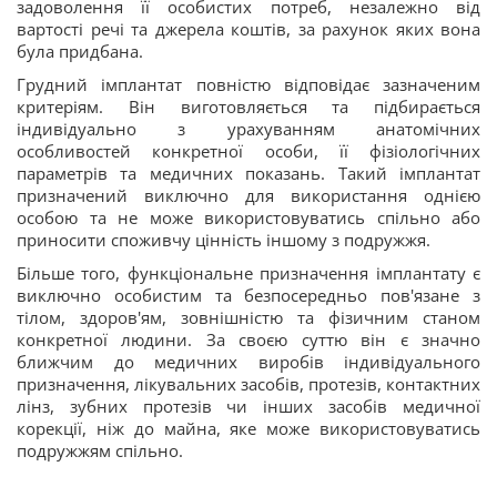
задоволення її особистих потреб, незалежно від
вартості речі та джерела коштів, за рахунок яких вона
була придбана.
Грудний імплантат повністю відповідає зазначеним
критеріям. Він виготовляється та підбирається
індивідуально з урахуванням анатомічних
особливостей конкретної особи, її фізіологічних
параметрів та медичних показань. Такий імплантат
призначений виключно для використання однією
особою та не може використовуватись спільно або
приносити споживчу цінність іншому з подружжя.
Більше того, функціональне призначення імплантату є
виключно особистим та безпосередньо пов'язане з
тілом, здоров'ям, зовнішністю та фізичним станом
конкретної людини. За своєю суттю він є значно
ближчим до медичних виробів індивідуального
призначення, лікувальних засобів, протезів, контактних
лінз, зубних протезів чи інших засобів медичної
корекції, ніж до майна, яке може використовуватись
подружжям спільно.