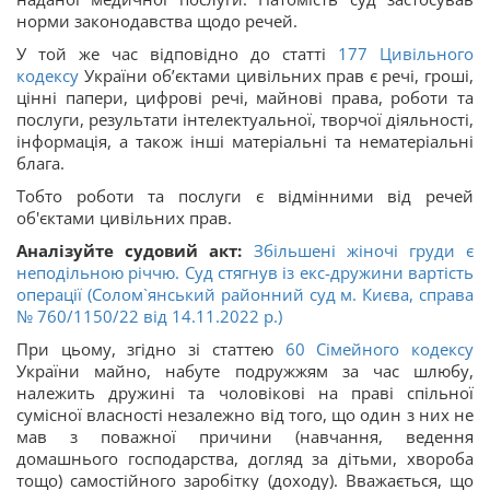
норми законодавства щодо речей.
У той же час відповідно до статті
177
Цивільного
кодексу
України об’єктами цивільних прав є речі, гроші,
цінні папери, цифрові речі, майнові права, роботи та
послуги, результати інтелектуальної, творчої діяльності,
інформація, а також інші матеріальні та нематеріальні
блага.
Тобто роботи та послуги є відмінними від речей
об'єктами цивільних прав.
Аналізуйте судовий акт:
Збільшені жіночі груди є
неподільною річчю. Суд стягнув із екс-дружини вартість
операції (Солом`янський районний суд м. Києва, справа
№ 760/1150/22 від 14.11.2022 р.)
При цьому, згідно зі статтею
60
Сімейного кодексу
України майно, набуте подружжям за час шлюбу,
належить дружині та чоловікові на праві спільної
сумісної власності незалежно від того, що один з них не
мав з поважної причини (навчання, ведення
домашнього господарства, догляд за дітьми, хвороба
тощо) самостійного заробітку (доходу). Вважається, що