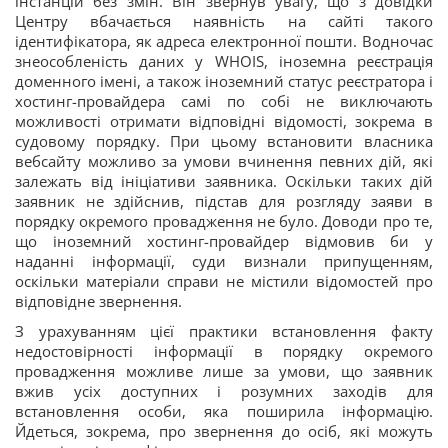
інстанцій без змін. Він звернув увагу, що з довідки
Центру вбачається наявність на сайті такого
ідентифікатора, як адреса електронної пошти. Водночас
знеособленість даних у WHOIS, іноземна реєстрація
доменного імені, а також іноземний статус реєстратора і
хостинг-провайдера самі по собі не виключають
можливості отримати відповідні відомості, зокрема в
судовому порядку. При цьому встановити власника
вебсайту можливо за умови вчинення певних дій, які
залежать від ініціативи заявника. Оскільки таких дій
заявник не здійснив, підстав для розгляду заяви в
порядку окремого провадження не було. Доводи про те,
що іноземний хостинг-провайдер відмовив би у
наданні інформації, суди визнали припущенням,
оскільки матеріали справи не містили відомостей про
відповідне звернення.
З урахуванням цієї практики встановлення факту
недостовірності інформації в порядку окремого
провадження можливе лише за умови, що заявник
вжив усіх доступних і розумних заходів для
встановлення особи, яка поширила інформацію.
Йдеться, зокрема, про звернення до осіб, які можуть