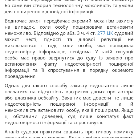
Бо саме він створив технологічну можливість та умови
для поширення відповідної інформації.
Водночас закон передбачає окремий механізм захисту
на випадок, коли особу поширювача встановити
неможливо. Відповідно до абз. 3 ч. 4 ст.
277
ЦК
судовий
захист честі, гідності та ділової репутації не
виключається і тоді, коли особа, яка поширила
недостовірну інформацію, невідома. У такій ситуації
особа має право звернутися до суду із заявою про
встановлення факту недостовірності поширеної
інформації та її спростування в порядку окремого
провадження.
Однак для такого способу захисту недостатньо лише
послатися на відсутність відкритих даних про автора
або власника вебсайту. Заявник має довести не лише
недостовірність поширеної інформації, а й
неможливість встановити особу, яка її поширила. Якщо
ці обставини доведені, суд лише констатує факт
недостовірності інформації та спростовує її.
Аналіз судової практики свідчить про типову помилку
заявників у таких справах. Вони нерідко ототожнюють