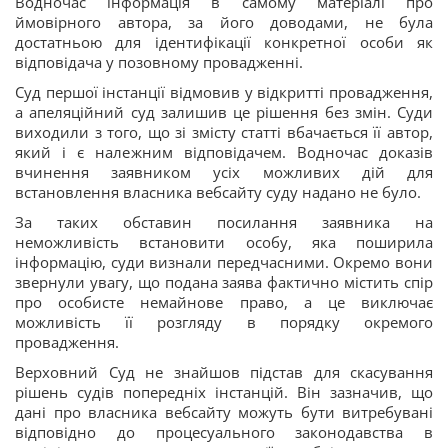
Водночас інформація в самому матеріалі про
ймовірного автора, за його доводами, не була
достатньою для ідентифікації конкретної особи як
відповідача у позовному провадженні.
Суд першої інстанції відмовив у відкритті провадження,
а апеляційний суд залишив це рішення без змін. Суди
виходили з того, що зі змісту статті вбачається її автор,
який і є належним відповідачем. Водночас доказів
вчинення заявником усіх можливих дій для
встановлення власника вебсайту суду надано не було.
За таких обставин посилання заявника на
неможливість встановити особу, яка поширила
інформацію, суди визнали передчасними. Окремо вони
звернули увагу, що подана заява фактично містить спір
про особисте немайнове право, а це виключає
можливість її розгляду в порядку окремого
провадження.
Верховний Суд не знайшов підстав для скасування
рішень судів попередніх інстанцій. Він зазначив, що
дані про власника вебсайту можуть бути витребувані
відповідно до процесуального законодавства в