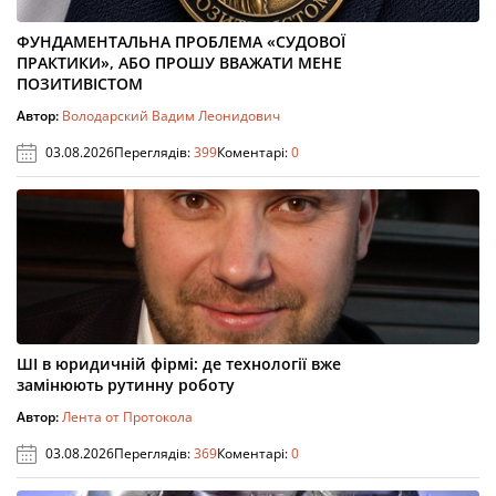
ФУНДАМЕНТАЛЬНА ПРОБЛЕМА «СУДОВОЇ
ПРАКТИКИ», АБО ПРОШУ ВВАЖАТИ МЕНЕ
ПОЗИТИВІСТОМ
Автор:
Володарский Вадим Леонидович
03.08.2026
Переглядів:
399
Коментарі:
0
ШІ в юридичній фірмі: де технології вже
замінюють рутинну роботу
Автор:
Лента от Протокола
03.08.2026
Переглядів:
369
Коментарі:
0