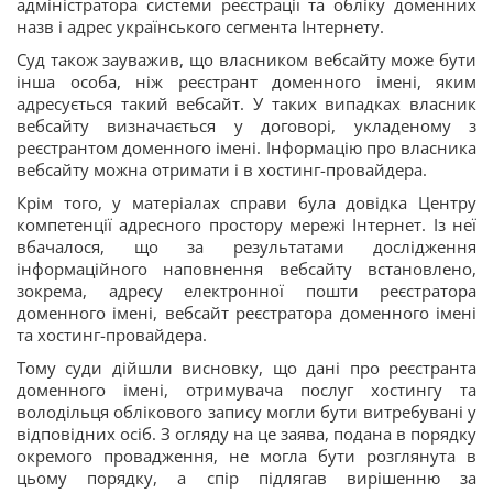
адміністратора системи реєстрації та обліку доменних
назв і адрес українського сегмента Інтернету.
Суд також зауважив, що власником вебсайту може бути
інша особа, ніж реєстрант доменного імені, яким
адресується такий вебсайт. У таких випадках власник
вебсайту визначається у договорі, укладеному з
реєстрантом доменного імені. Інформацію про власника
вебсайту можна отримати і в хостинг-провайдера.
Крім того, у матеріалах справи була довідка Центру
компетенції адресного простору мережі Інтернет. Із неї
вбачалося, що за результатами дослідження
інформаційного наповнення вебсайту встановлено,
зокрема, адресу електронної пошти реєстратора
доменного імені, вебсайт реєстратора доменного імені
та хостинг-провайдера.
Тому суди дійшли висновку, що дані про реєстранта
доменного імені, отримувача послуг хостингу та
володільця облікового запису могли бути витребувані у
відповідних осіб. З огляду на це заява, подана в порядку
окремого провадження, не могла бути розглянута в
цьому порядку, а спір підлягав вирішенню за