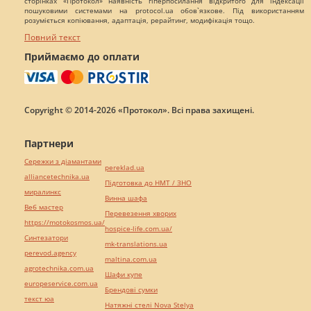
сторінках «Протокол» наявність гіперпосилання відкритого для індексації
пошуковими системами на protocol.ua обов`язкове. Під використанням
розуміється копіювання, адаптація, рерайтинг, модифікація тощо.
Повний текст
Приймаємо до оплати
Copyright © 2014-2026 «Протокол». Всі права захищені.
Партнери
Сережки з діамантами
pereklad.ua
alliancetechnika.ua
Підготовка до НМТ / ЗНО
миралинкс
Винна шафа
Веб мастер
Перевезення хворих
https://motokosmos.ua/
hospice-life.com.ua/
Синтезатори
mk-translations.ua
perevod.agency
maltina.com.ua
agrotechnika.com.ua
Шафи купе
europeservice.com.ua
Брендові сумки
текст юа
Натяжні стелі Nova Stelya