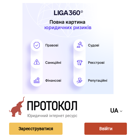
UA
Зареєструватися
Ввійти