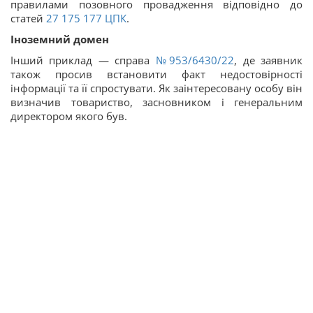
правилами позовного провадження відповідно до
статей
27
175
177
ЦПК
.
Іноземний домен
Інший приклад — справа
№953/6430/22
, де заявник
також просив встановити факт недостовірності
інформації та її спростувати. Як заінтересовану особу він
визначив товариство, засновником і генеральним
директором якого був.