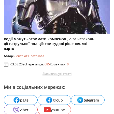
Водії можуть отримати компенсацію за незаконні
дії патрульної поліції: три судові рішення, які
варто
Автор:
Лента от Протокола
03.08.2026
Переглядів:
685
Коментарі:
0
Дивитись усі статті
Ми в соціальних мережах:
page
group
telegram
viber
youtube