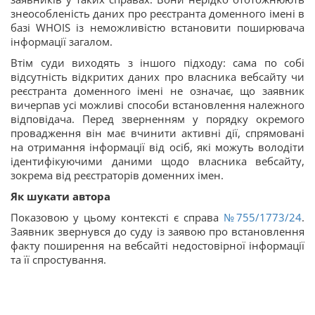
знеособленість даних про реєстранта доменного імені в
базі WHOIS із неможливістю встановити поширювача
інформації загалом.
Втім суди виходять з іншого підходу: сама по собі
відсутність відкритих даних про власника вебсайту чи
реєстранта доменного імені не означає, що заявник
вичерпав усі можливі способи встановлення належного
відповідача. Перед зверненням у порядку окремого
провадження він має вчинити активні дії, спрямовані
на отримання інформації від осіб, які можуть володіти
ідентифікуючими даними щодо власника вебсайту,
зокрема від реєстраторів доменних імен.
Як шукати автора
Показовою у цьому контексті є справа
№755/1773/24
.
Заявник звернувся до суду із заявою про встановлення
факту поширення на вебсайті недостовірної інформації
та її спростування.