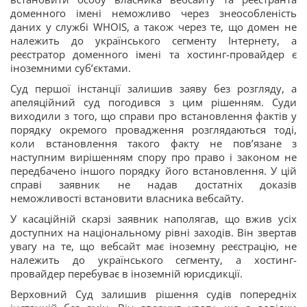
доменного імені неможливо через знеособленість
даних у службі WHOIS, а також через те, що домен не
належить до українського сегменту Інтернету, а
реєстратор доменного імені та хостинг-провайдер є
іноземними суб’єктами.
Суд першої інстанції залишив заяву без розгляду, а
апеляційний суд погодився з цим рішенням. Суди
виходили з того, що справи про встановлення фактів у
порядку окремого провадження розглядаються тоді,
коли встановлення такого факту не пов’язане з
наступним вирішенням спору про право і законом не
передбачено іншого порядку його встановлення. У цій
справі заявник не надав достатніх доказів
неможливості встановити власника вебсайту.
У касаційній скарзі заявник наполягав, що вжив усіх
доступних на національному рівні заходів. Він звертав
увагу на те, що вебсайт має іноземну реєстрацію, не
належить до українського сегменту, а хостинг-
провайдер перебуває в іноземній юрисдикції.
Верховний Суд залишив рішення судів попередніх