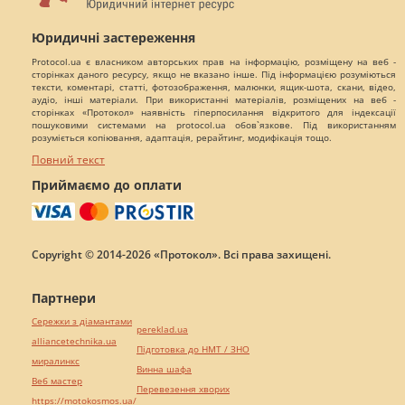
Юридичні застереження
Protocol.ua є власником авторських прав на інформацію, розміщену на веб -
сторінках даного ресурсу, якщо не вказано інше. Під інформацією розуміються
тексти, коментарі, статті, фотозображення, малюнки, ящик-шота, скани, відео,
аудіо, інші матеріали. При використанні матеріалів, розміщених на веб -
сторінках «Протокол» наявність гіперпосилання відкритого для індексації
пошуковими системами на protocol.ua обов`язкове. Під використанням
розуміється копіювання, адаптація, рерайтинг, модифікація тощо.
Повний текст
Приймаємо до оплати
Copyright © 2014-2026 «Протокол». Всі права захищені.
Партнери
Сережки з діамантами
pereklad.ua
alliancetechnika.ua
Підготовка до НМТ / ЗНО
миралинкс
Винна шафа
Веб мастер
Перевезення хворих
https://motokosmos.ua/