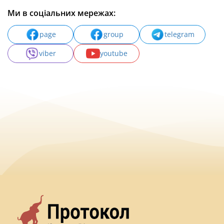
Ми в соціальних мережах:
page
group
telegram
viber
youtube