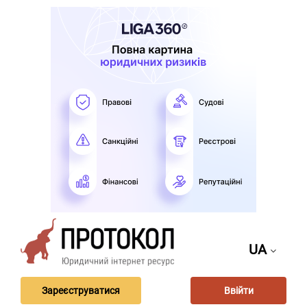
UA
Зареєструватися
Ввійти