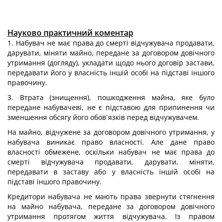
Науково практичний коментар
1. Набувач не має права до смерті відчужувача продавати,
дарувати, міняти майно, передане за договором довічного
утримання (догляду), укладати щодо нього договір застави,
передавати його у власність іншій особі на підставі іншого
правочину.
3. Втрата (знищення), пошкодження майна, яке було
передане набувачеві, не є підставою для припинення чи
зменшення обсягу його обов´язків перед відчужувачем.
На майно, відчужене за договором довічного утримання, у
набувача виникає право власності. Але дане право
власності обмежене, оскільки набувач не має права до
смерті відчужувача продавати, дарувати, міняти,
передавати в заставу або у власність іншій особі на
підставі іншого правочину.
Кредитори набувача не мають права звернути стягнення
на майно набувача, передане за договором довічного
утримання протягом життя відчужувача. Із правом