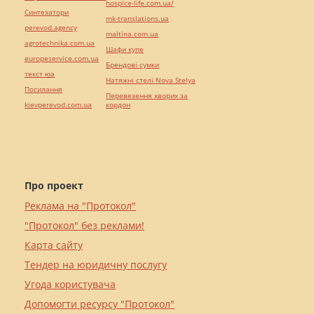
hospice-life.com.ua/
Синтезатори
mk-translations.ua
perevod.agency
maltina.com.ua
agrotechnika.com.ua
Шафи купе
europeservice.com.ua
Брендові сумки
текст юа
Натяжні стелі Nova Stelya
Посилання
Перевезення хворих за
kievperevod.com.ua
кордон
Про проект
Реклама на "Протокол"
"Протокол" без реклами!
Карта сайту
Тендер на юридичну послугу
Угода користувача
Допомогти ресурсу "Протокол"