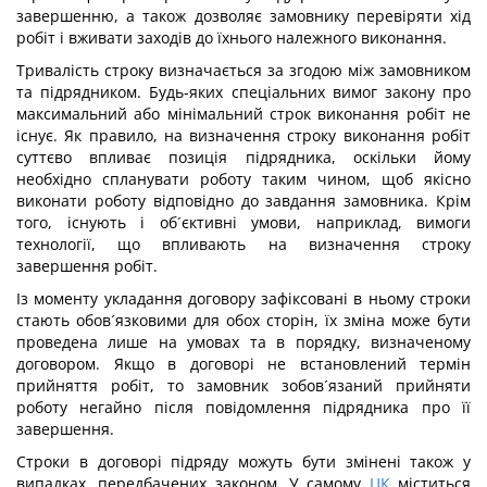
завершенню, а також дозволяє замовнику перевіряти хід
робіт і вживати заходів до їхнього належного виконання.
Тривалість строку визначається за згодою між замовником
та підрядником. Будь-яких спеціальних вимог закону про
максимальний або мінімальний строк виконання робіт не
існує. Як правило, на визначення строку виконання робіт
суттєво впливає позиція підрядника, оскільки йому
необхідно спланувати роботу таким чином, щоб якісно
виконати роботу відповідно до завдання замовника. Крім
того, існують і об´єктивні умови, наприклад, вимоги
технології, що впливають на визначення строку
завершення робіт.
Із моменту укладання договору зафіксовані в ньому строки
стають обов´язковими для обох сторін, їх зміна може бути
проведена лише на умовах та в порядку, визначеному
договором. Якщо в договорі не встановлений термін
прийняття робіт, то замовник зобов´язаний прийняти
роботу негайно після повідомлення підрядника про її
завершення.
Строки в договорі підряду можуть бути змінені також у
випадках, передбачених законом. У самому
ЦК
міститься