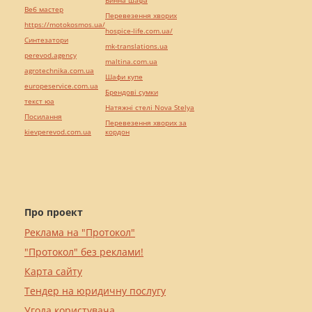
Винна шафа
Веб мастер
Перевезення хворих
https://motokosmos.ua/
hospice-life.com.ua/
Синтезатори
mk-translations.ua
perevod.agency
maltina.com.ua
agrotechnika.com.ua
Шафи купе
europeservice.com.ua
Брендові сумки
текст юа
Натяжні стелі Nova Stelya
Посилання
Перевезення хворих за
kievperevod.com.ua
кордон
Про проект
Реклама на "Протокол"
"Протокол" без реклами!
Карта сайту
Тендер на юридичну послугу
Угода користувача