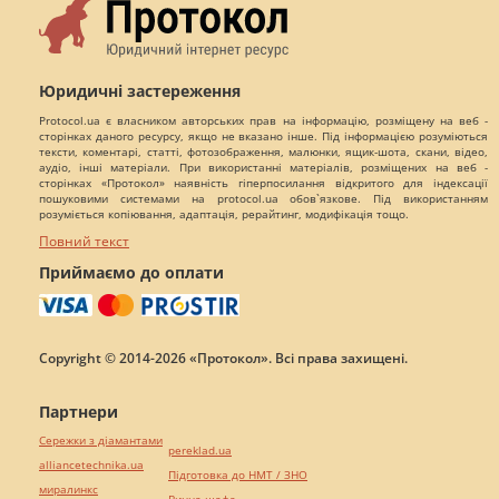
Юридичні застереження
Protocol.ua є власником авторських прав на інформацію, розміщену на веб -
сторінках даного ресурсу, якщо не вказано інше. Під інформацією розуміються
тексти, коментарі, статті, фотозображення, малюнки, ящик-шота, скани, відео,
аудіо, інші матеріали. При використанні матеріалів, розміщених на веб -
сторінках «Протокол» наявність гіперпосилання відкритого для індексації
пошуковими системами на protocol.ua обов`язкове. Під використанням
розуміється копіювання, адаптація, рерайтинг, модифікація тощо.
Повний текст
Приймаємо до оплати
Copyright © 2014-2026 «Протокол». Всі права захищені.
Партнери
Сережки з діамантами
pereklad.ua
alliancetechnika.ua
Підготовка до НМТ / ЗНО
миралинкс