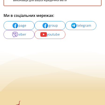
виконавця для Вашої юридичної мети
Ми в соціальних мережах:
page
group
telegram
viber
youtube