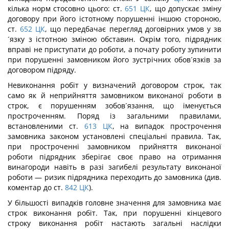
кілька норм стосовно цього: ст.
651
ЦК
, що допускає зміну
договору при його істотному порушенні іншою стороною,
ст.
652
ЦК
, що передбачає перегляд договірних умов у зв
´язку з істотною зміною обставин. Окрім того, підрядник
вправі не приступати до роботи, а почату роботу зупинити
при порушенні замовником його зустрічних обов´язків за
договором підряду.
Невиконання робіт у визначений договором строк, так
само як й неприйняття замовником виконаної роботи в
строк, є порушенням зобов´язання, що іменується
простроченням. Поряд із загальними правилами,
встановленими ст.
613
ЦК
, на випадок прострочення
замовника законом установлені спеціальні правила. Так,
при простроченні замовником прийняття виконаної
роботи підрядник зберігає своє право на отримання
винагороди навіть в разі загибелі результату виконаної
роботи — ризик підрядника переходить до замовника (див.
коментар до ст.
842
ЦК
).
У більшості випадків головне значення для замовника має
строк виконання робіт. Так, при порушенні кінцевого
строку виконання робіт настають загальні наслідки