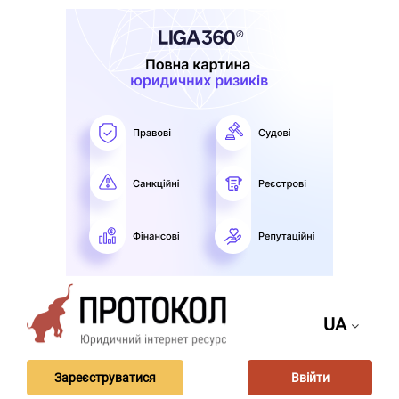
UA
Зареєструватися
Ввійти