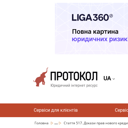
UA
Сервіси для клієнтів
Серві
...
Головна
Стаття 517. Докази прав нового кредит