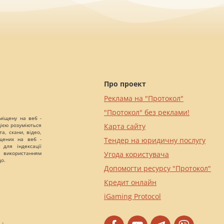
Про проект
Реклама на "Протокол"
"Протокол" без реклами!
міщену на веб -
цією розуміються
Карта сайту
а, скани, відео,
іщених на веб -
Тендер на юридичну послугу
 для індексації
 використанням
Угода користувача
що.
Допомогти ресурсу "Протокол"
Кредит онлайн
iGaming Protocol