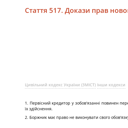
Стаття 517. Докази прав ново
Цивільний кодекс України (ЗМІСТ)
Інши кодекси
1. Первісний кредитор у зобов'язанні повинен пер
їх здійснення.
2. Боржник має право не виконувати свого обов'язк