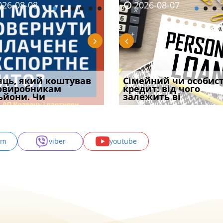
08-06
26-08-08
2026-08-05
2026-08-06
2026-08-07
2026-08-07
2026-07-30
уд встановив для
яць, який коштував
Чи потрібна ФОП
Документи, на яких не
Огляд практики ВС від
Сімейний чи особис
Восьмий ААС фак
одування шкоди
овиробникам
печатка у 2026 році:
проставляється
Ростислава Кравця, що
кредит: від чого
підтвердив, що 
с
ьйони. Чи
правила засто
апостиль: пер
опублі
залежить ві
може скас
am
viber
youtube