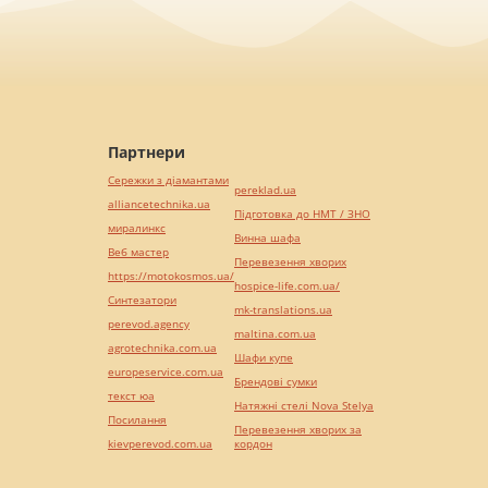
Партнери
Сережки з діамантами
pereklad.ua
alliancetechnika.ua
Підготовка до НМТ / ЗНО
миралинкс
Винна шафа
Веб мастер
Перевезення хворих
https://motokosmos.ua/
hospice-life.com.ua/
Синтезатори
mk-translations.ua
perevod.agency
maltina.com.ua
agrotechnika.com.ua
Шафи купе
europeservice.com.ua
Брендові сумки
текст юа
Натяжні стелі Nova Stelya
Посилання
Перевезення хворих за
kievperevod.com.ua
кордон