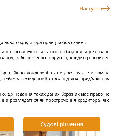
Наступна
о нового кредитора прав у зобов´язанні.
його засвідчують, а також необхідні для реалізації
в´язання, забезпеченого порукою, кредитор повинен
орів. Якщо домовленість не досягнута, чи заміна
К
, тобто у семиденний строк від дня пред´явлення
нню. До надання таких даних боржник має право не
винна розглядатися як прострочення кредитора, яке
Судові рішення