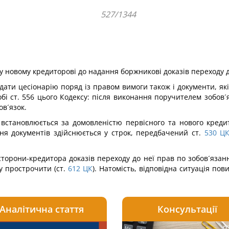
527/1344
у новому кредиторові до надання боржникові доказів переходу д
дати цесіонарію поряд із правом вимоги також і документи, які 
обі ст. 556 цього Кодексу: після виконання поручителем зобо
ов´язок.
 встановлюється за домовленістю первісного та нового кредит
ня документів здійснюється у строк, передбачений ст.
530
Ц
 сторони-кредитора доказів переходу до неї прав по зобов´яза
 прострочити (ст.
612
ЦК
). Натомість, відповідна ситуація по
Аналітична стаття
Консультації