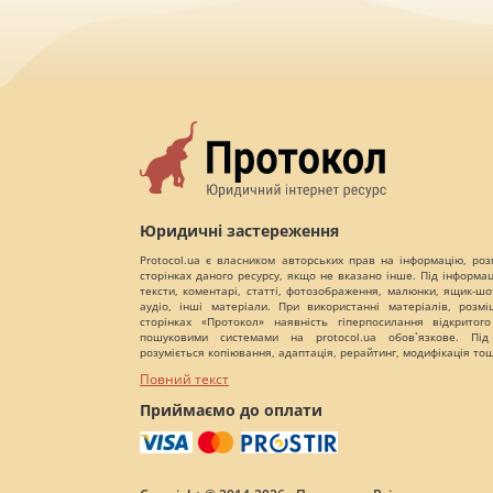
Юридичні застереження
Protocol.ua є власником авторських прав на інформацію, роз
сторінках даного ресурсу, якщо не вказано інше. Під інформа
тексти, коментарі, статті, фотозображення, малюнки, ящик-шот
аудіо, інші матеріали. При використанні матеріалів, розм
сторінках «Протокол» наявність гіперпосилання відкритого
пошуковими системами на protocol.ua обов`язкове. Під
розуміється копіювання, адаптація, рерайтинг, модифікація то
Повний текст
Приймаємо до оплати