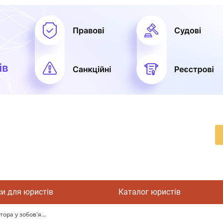
си для юристів
Каталог юристів
ора у зобов'я...