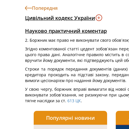
Попередня
Цивільний кодекс України
Науково практичний коментар
2. Боржник має право не виконувати свого обов´язк
Згідно коментованої статті цедент зобов´язан пере
цього права дані. Аналогічне правило містить в с
вручити йому документи, які підтверджують цей об
Строки та порядок передання документів (даних)
кредитора проходить на підставі закону, передан
вимоги цесіонарієм про надання йому документів.
У свою чергу, боржник вправі вимагати від нової
виконувати зобов´язання, не ризикуючи при цьому
тягне наслідки за ст.
613
ЦК
.
Популярні новини