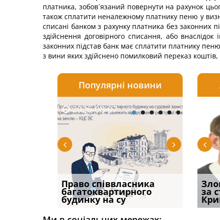
платника, зобов´язаний повернути на рахунок цьог
також сплатити неналежному платнику пеню у виз
списані банком з рахунку платника без законних п
здійснення договірного списання, або внаслідок
законних підстав банк має сплатити платнику пеню
з вини яких здійснено помилковий переказ коштів, 
Популярні новини
2026-08-07
2026-08-03
2026-
20
р, але
Право співвласника
Водії можуть отримати
Якщо с
Зло
илася: як
багатоквартирного
компенсацію за
відшк
за 
будинку на су
незаконні дії
наявні
Кри
Ми в соціальних мережах: