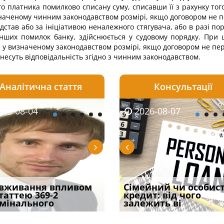
о платника помилково списану суму, списавши її з рахунку того
наченому чинним законодавством розмірі, якщо договором не п
ідстав або за ініціативою неналежного стягувача, або в разі
 інших помилок банку, здійснюється у судовому порядку. При 
 у визначеному законодавством розмірі, якщо договором не пер
несуть відповідальність згідно з чинним законодавством.
Аналітична стаття
Консультації
08-06
26-08-04
2026-08-05
2026-08-06
2026-08-04
2026-08-07
2026-07-30
уд встановив для
вживання впливом
Чи потрібна ФОП
Документи, на яких не
Переоформлення
Сімейний чи особис
Восьмий ААС фак
одування шкоди
статтею 369-2
печатка у 2026 році:
проставляється
відстрочки за іншою
кредит: від чого
підтвердив, що 
с
мінального
правила засто
апостиль: пер
підставою: нов
залежить ві
може скас