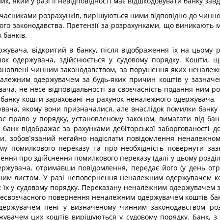
ик, який у разі її невідповідності має відшкодовувати банку зав
учасниками розрахунків, вирішуються ними відповідно до чинно
ого законодавства. Претензії за розрахунками, що виникають м
 банків.
увача, відкритий в банку, після відображення їх на цьому 
нок одержувача, здійснюється у судовому порядку. Кошти, 
ановлені чинним законодавством, за порушення яких неналежн
належним одержувачем за будь-яких причин коштів у зазначен
вача, не несе відповідальності за своєчасність подання ним 
 банку кошти зараховані на рахунок неналежного одержувача, т
вача, якому вони призначалися, але внаслідок помилки банку н
є право у порядку, установленому законом, вимагати від бан
 банк відображає за рахунками дебіторської заборгованості д
и, зобов´язаний негайно надіслати повідомлення неналежном
ому помилкового переказу та про необхідність повернути заз
ння про здійснення помилкового переказу (далі у цьому розді
ержувача, отримавши повідомлення, передає його (у день отр
ним листом. У разі неповернення неналежним одержувачем ко
є їх у судовому порядку. Переказану неналежним одержувачем з
і несвоєчасного повернення неналежним одержувачем коштів ба
держувачем пені у визначеному чинним законодавством розм
увачем цих коштів вирішуються у судовому порядку. Банк, з