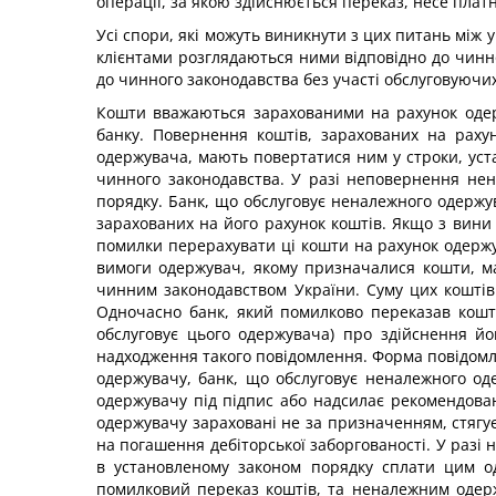
операції, за якою здійснюється переказ, несе платн
Усі спори, які можуть виникнути з цих питань між 
клієнтами розглядаються ними відповідно до чинн
до чинного законодавства без участі обслуговуючих
Кошти вважаються зарахованими на рахунок одерж
банку. Повернення коштів, зарахованих на раху
одержувача, мають повертатися ним у строки, уст
чинного законодавства. У разі неповернення не
порядку. Банк, що обслуговує неналежного одержу
зарахованих на його рахунок коштів. Якщо з вини
помилки перерахувати ці кошти на рахунок одержу
вимоги одержувач, якому призначалися кошти, ма
чинним законодавством України. Суму цих коштів
Одночасно банк, який помилково переказав кошт
обслуговує цього одержувача) про здійснення й
надходження такого повідомлення. Форма повідомле
одержувачу, банк, що обслуговує неналежного од
одержувачу під підпис або надсилає рекомендова
одержувачу зараховані не за призначенням, стягу
на погашення дебіторської заборгованості. У раз
в установленому законом порядку сплати цим о
помилковий переказ коштів, та неналежним одерж