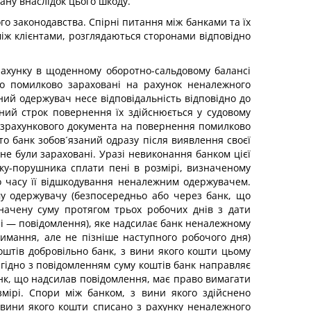
дану внаслідок цього шкоду.
го законодавства. Спірні питання між банками та їх
іж клієнтами, розглядаються сторонами відповідно
рахунку в щоденному оборотно-сальдовому балансі
що помилково зараховані на рахунок неналежного
ий одержувач несе відповідальність відповідно до
ий строк повернення їх здійснюється у судовому
розрахункового документа на повернення помилково
о банк зобов´язаний одразу після виявлення своєї
е були зараховані. Уразі невиконання банком цієї
ку-порушника сплати пені в розмірі, визначеному
о часу її відшкодування неналежним одержувачем.
у одержувачу (безпосередньо або через банк, що
начену суму протягом трьох робочих днів з дати
лі — повідомлення), яке надсилає банк неналежному
имання, але не пізніше наступного робочого дня)
штів добровільно банк, з вини якого кошти цьому
гідно з повідомленням суму коштів банк направляє
нк, що надсилав повідомлення, має право вимагати
ірі. Спори між банком, з вини якого здійснено
 вини якого кошти списано з рахунку неналежного