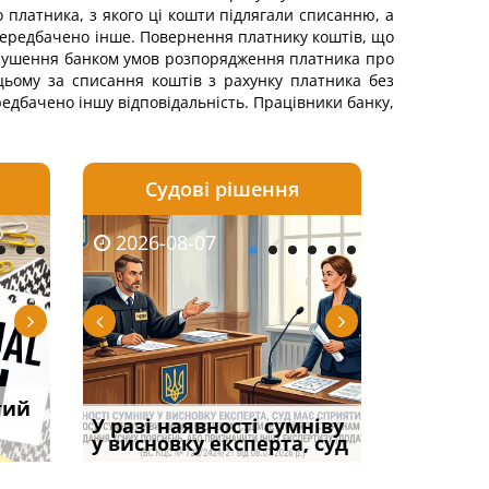
 платника, з якого ці кошти підлягали списанню, а
ередбачено інше. Повернення платнику коштів, що
 порушення банком умов розпорядження платника про
цьому за списання коштів з рахунку платника без
едбачено іншу відповідальність. Працівники банку,
Судові рішення
2026-08-06
2026-08-03
2026-08-07
2026-08-07
2026-08-05
2026-08-03
2026-08-06
2026-08-0
тий
тично
НБУ змінив правила
Огляд практики ВС від
Протокол обшуку: як
Суд оштрафував
ФУНДАМЕНТАЛЬН
Исключение с
Якщо особа
ЦВЛК
примусового списання
Ростислава Кравця, що
зафіксувати порушення
У разі наявності сумніву
командира військов
ПРОБЛЕМА «СУДО
учета по возра
права влас
коштів: що
опублі
і не втр
у висновку експерта, суд
частини за ігн
ПРАКТИКИ», АБО 
возможно
вказане ма