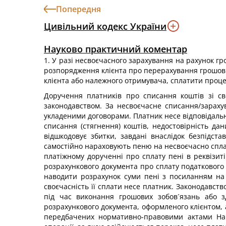
Попередня
Цивільний кодекс України
Науково практичний коментар
1. У разі несвоєчасного зарахування на рахунок гр
розпорядження клієнта про перерахування грошови
клієнта або належного отримувача, сплатити проце
Доручення платників про списання коштів зі св
законодавством. За несвоєчасне списання/зарахув
укладеними договорами. Платник несе відповідальн
списання (стягнення) коштів, недостовірність да
відшкодовує збитки, завдані внаслідок безпідст
самостійно нараховують пеню на несвоєчасно спла
платіжному дорученні про сплату пені в реквізиті
розрахункового документа про сплату податкового 
наводити розрахунок суми пені з посиланням на з
своєчасність її сплати несе платник. Законодавств
під час виконання грошових зобов´язань або зд
розрахункового документа, оформленого клієнтом, а
передбачених нормативно-правовими актами Націо