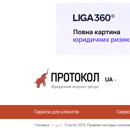
UA
Сервіси для клієнтів
Серві
...
Головна
Стаття 1073. Правові наслідки ненал