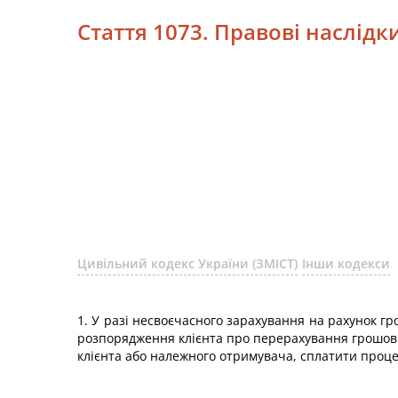
Стаття 1073. Правові наслід
Цивільний кодекс України (ЗМІСТ)
Інши кодекси
1. У разі несвоєчасного зарахування на рахунок гр
розпорядження клієнта про перерахування грошови
клієнта або належного отримувача, сплатити проце