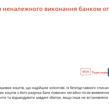
ки неналежного виконання банком оп
6926
Переглядів
ошових коштів, що надійшли клієнтові, їх безпідставного спис
х коштів з його рахунка банк повинен негайно після виявлення
нти та відшкодувати завдані збитки, якщо інше не встановлено