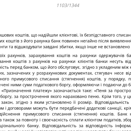
1103/1344
ошових коштів, що надійшли клієнтові, їх безпідставного спис
х коштів з його рахунка банк повинен негайно після виявлення
нти та відшкодувати завдані збитки, якщо інше не встановлено
оїх рахунків, зарахування коштів на рахунки одержувачів 
ання коштів з рахунків на рахунки клієнтів банки несуть ві
ість перед банком, що його обслуговує, згідно з укладеним між
них, зазначених у розрахункових документах, стягувач несе ві
авного примусового списання (стягнення) коштів, у порядку
чені ними суми податкового боргу, оформляючи і подаючи до ба
 «Призначення платежу» зазначається таке: «Пеня за простроч
боргу, за прострочення якого нараховано пеню. Крім того, у 
акон, згідно з яким установлено її розмір. Відповідальність
ом і договорами можуть бути передбачені додаткові санкції, кр
ійснення примусового списання (стягнення) коштів. Банк не
 також за повноту і своєчасність сплати клієнтом податків, збор
нального банку. Відповідальність за відповідність інформац