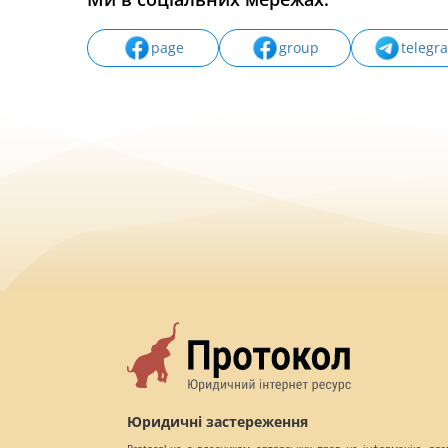
page
group
telegr
Юридичні застереження