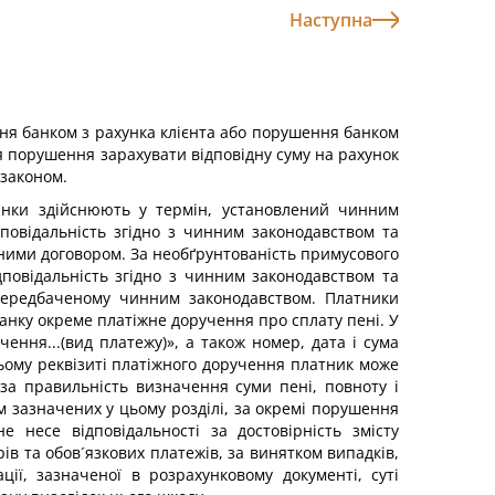
Наступна
ання банком з рахунка клієнта або порушення банком
 порушення зарахувати відповідну суму на рахунок
 законом.
банки здійснюють у термін, установлений чинним
дповідальність згідно з чинним законодавством та
 ними договором. За необґрунтованість примусового
дповідальність згідно з чинним законодавством та
, передбаченому чинним законодавством. Платники
нку окреме платіжне доручення про сплату пені. У
ення...(вид платежу)», а також номер, дата і сума
цьому реквізиті платіжного доручення платник може
 за правильність визначення суми пені, повноту і
ім зазначених у цьому розділі, за окремі порушення
 несе відповідальності за достовірність змісту
ів та обов´язкових платежів, за винятком випадків,
ії, зазначеної в розрахунковому документі, суті