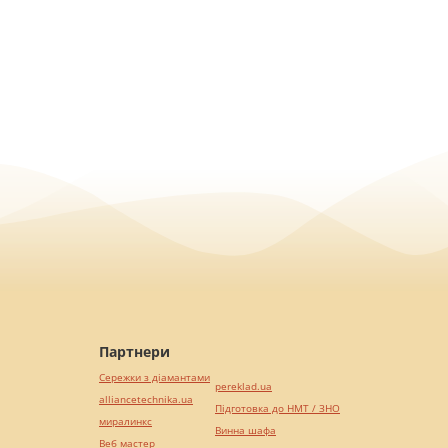
Партнери
Сережки з діамантами
pereklad.ua
alliancetechnika.ua
Підготовка до НМТ / ЗНО
миралинкс
Винна шафа
Веб мастер