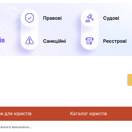
си для юристів
Каталог юристів
ежного виконанн...