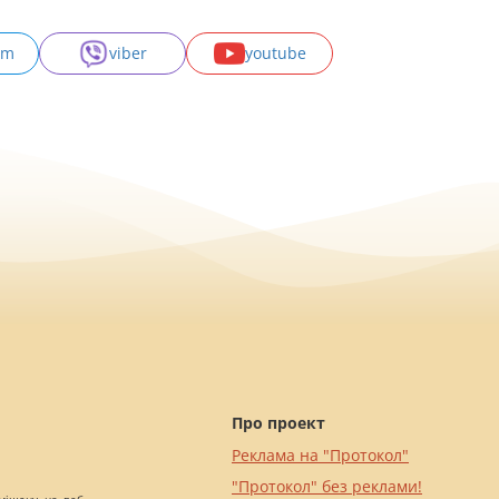
am
viber
youtube
Про проект
Реклама на "Протокол"
"Протокол" без реклами!