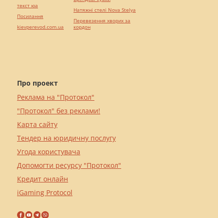
текст юа
Натяжні стелі Nova Stelya
Посилання
Перевезення хворих за
kievperevod.com.ua
кордон
Про проект
Реклама на "Протокол"
"Протокол" без реклами!
Карта сайту
Тендер на юридичну послугу
Угода користувача
Допомогти ресурсу "Протокол"
Кредит онлайн
iGaming Protocol