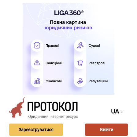
UA
Зареєструватися
Ввійти