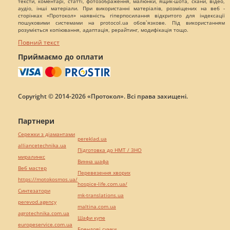
тексти, коментарі, статті, фотозображення, малюнки, ящик-шота, скани, відео,
аудіо, інші матеріали. При використанні матеріалів, розміщених на веб -
сторінках «Протокол» наявність гіперпосилання відкритого для індексації
пошуковими системами на protocol.ua обов`язкове. Під використанням
розуміється копіювання, адаптація, рерайтинг, модифікація тощо.
Повний текст
Приймаємо до оплати
Copyright © 2014-2026 «Протокол». Всі права захищені.
Партнери
Сережки з діамантами
pereklad.ua
alliancetechnika.ua
Підготовка до НМТ / ЗНО
миралинкс
Винна шафа
Веб мастер
Перевезення хворих
https://motokosmos.ua/
hospice-life.com.ua/
Синтезатори
mk-translations.ua
perevod.agency
maltina.com.ua
agrotechnika.com.ua
Шафи купе
europeservice.com.ua
Брендові сумки