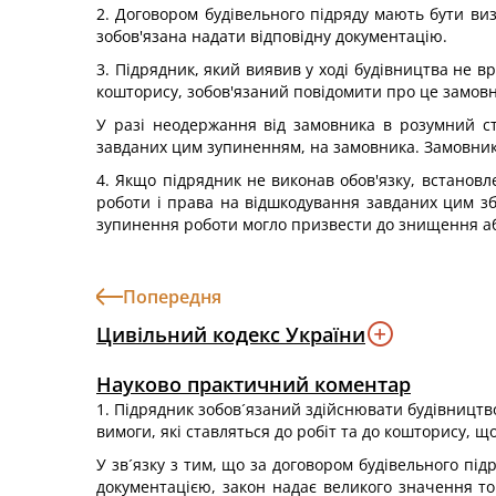
2. Договором будівельного підряду мають бути визн
зобов'язана надати відповідну документацію.
3. Підрядник, який виявив у ході будівництва не в
кошторису, зобов'язаний повідомити про це замовн
У разі неодержання від замовника в розумний стр
завданих цим зупиненням, на замовника. Замовник з
4. Якщо підрядник не виконав обов'язку, встановл
роботи і права на відшкодування завданих цим зби
зупинення роботи могло призвести до знищення аб
Попередня
Цивільний кодекс України
Науково практичний коментар
1. Підрядник зобов´язаний здійснювати будівництво 
вимоги, які ставляться до робіт та до кошторису, що
У зв´язку з тим, що за договором будівельного пі
документацією, закон надає великого значення том