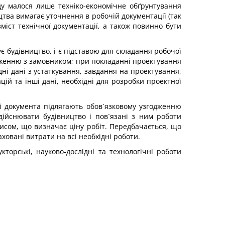
яду малося лише техніко-економічне обґрунтування
цтва вимагає уточнення в робочій документації (так
міст технічної документації, а також повинно бути
є будівництво, і є підставою для складання робочої
годженню з замовником; при покладанні проектування
ні дані з устаткування, завдання на проектування,
ій та інші дані, необхідні для розробки проектної
і документа підлягають обов´язковому узгодженню
ійснювати будівництво і пов´язані з ним роботи
орисом, що визначає ціну робіт. Передбачається, що
овані витрати на всі необхідні роботи.
кторські, науково-дослідні та технологічні роботи