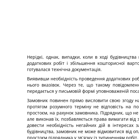
Нерідкі, однак, випадки, коли в ході будівництв
додаткових робіт і збільшення кошторисної варто
готувалася технічна документація.
Виявивши необхідність проведення додаткових робі
нього вказівок. Через те, що такому повідомле
передається у письмовій формі уповноваженій поса
Замовник повинен прямо висловити свою згоду на
протягом розумного терміну не відповість на по
простоєм, на рахунок замовника. Підрядник, що не
але виконав їх, позбавляється права вимагати від 
довести необхідність негайних дій в інтересах 
будівництва, замовник не може відмовитися від оп
простоєм підрядника у зв´язку із зупиненням робіт,