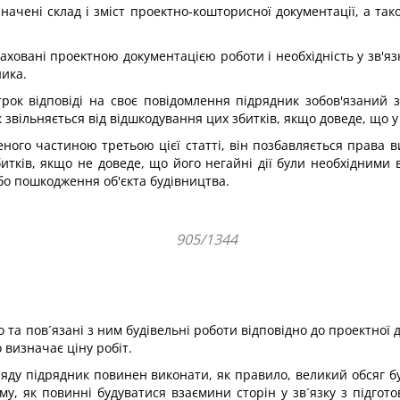
ачені склад і зміст проектно-кошторисної документації, а тако
раховані проектною документацією роботи і необхідність у зв'я
ика.
ок відповіді на своє повідомлення підрядник зобов'язаний з
вільняється від відшкодування цих збитків, якщо доведе, що у 
еного частиною третьою цієї статті, він позбавляється права в
тків, якщо не доведе, що його негайні дії були необхідними в
о пошкодження об'єкта будівництва.
905/1344
та пов´язані з ним будівельні роботи відповідно до проектної до
 визначає ціну робіт.
дряду підрядник повинен виконати, як правило, великий обсяг б
у, як повинні будуватися взаємини сторін у зв´язку з підгото