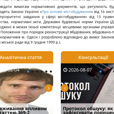
овідати вимогам нормативних документів, що регулюють буді
одять Закони України «
Про основи містобудування
» від 16 лис
ріоритетні завдання у сфері містобудування» від 13 травня
ства, нормативні акти, Державні будівельні норми України (Д
ерджені в межах їхньої компетенції місцевими органами управл
но Положення про порядок реконструкції вбудованих, вбудовано
нормативів м. Одеси і розроблено відповідно до вимог Законів
іської ради від 9 грудня 1999 р.).
Аналітична стаття
Консультації
08-06
26-08-04
2026-08-05
2026-08-06
2026-08-04
2026-08-07
2026-07-30
уд встановив для
вживання впливом
Штраф, догана чи
Документи, на яких не
Переоформлення
Протокол обшуку: як
Восьмий ААС фак
одування шкоди
статтею 369-2
в’язниця: що загрожує
проставляється
відстрочки за іншою
зафіксувати поруше
підтвердив, що 