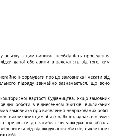
 у зв´язку з цим виникає необхідність проведення
лідки даної обставини в залежність від того, ким
негайно інформувати про це замовника і чекати від
ельного підряду звичайно зазначається, що воно
кошторисної вартості будівництва. Якщо замовник
овідні роботи з віднесенням збитків, викликаних
домив замовника про виявлення неврахованих робіт,
ння викликаних цим збитків. Якщо, однак, він зуміє
гло призвести до загибелі чи ушкодження об´єкта
звільнитися від відшкодування збитків, викликаних
их робіт.