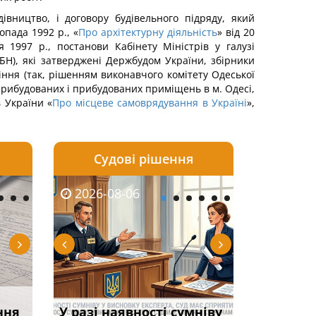
вництво, і договору будівельного підряду, який
топада 1992 р., «
Про архітектурну діяльність
» від 20
 1997 р., постанови Кабінету Міністрів у галузі
БН), які затверджені Держбудом України, збірники
іння (так, рішенням виконавчого комітету Одеської
-прибудованих і прибудованих приміщень в м. Одесі,
 України «
Про місцеве самоврядування в Україні
»,
Судові рішення
2026-08-05
2026-08-03
2026-08-06
2026-08-06
2026-08-05
2026-08-03
2026-08-06
2026-08-0
тично
Суд оштрафував
Огляд практики ВС від
Исключение с воинского
Чоловік помер, але
ФУНДАМЕНТАЛЬН
Виключення з
Якщо особа
ння
ЦВЛК
командира військової
Ростислава Кравця, що
учета по возрасту:
У разі наявності сумніву
позика залишилася:
ПРОБЛЕМА «СУДО
військового об
права влас