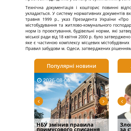
Технічна документація і кошторис повинні відп
укладається. У систему нормативних документів вх
травня 1999 р., указ Президента України «Про п
містобудування та житлово-комунального господар
норм із проектування, будівельні норми, які затв
міської ради від 18 квітня 2000 р. було затвердже
яке є частиною комплексу місцевих містобудівних 
Правил забудови м. Одеси, затверджених рішенням м
Популярні новини
2026-08-06
2026-08-03
2026-
20
і
НБУ змінив правила
Водії можуть отримати
Якщо с
Зло
способом
примусового списання
компенсацію за
відшк
за 