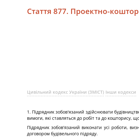
Стаття 877. Проектно-кошто
Цивільний кодекс України (ЗМІСТ)
Інши кодекси
1. Підрядник зобов'язаний здійснювати будівництво 
вимоги, які ставляться до робіт та до кошторису, що
Підрядник зобов'язаний виконати усі роботи, виз
договором будівельного підряду.