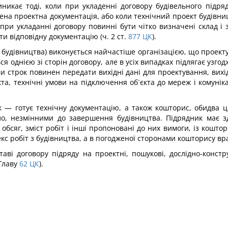
иникає тоді, коли при укладенні договору будівельного підр
ена проектна документація, або коли технічний проект будівни
при укладанні договору повинні бути чітко визначені склад і з
ти відповідну документацію (ч. 2 ст.
877
ЦК
).
будівництва) виконується найчастіше організацією, що проекту
ься однією зі сторін договору, але в усіх випадках підлягає уз
строк повинен передати вихідні дані для проектування, вихід
а, технічні умови на підключення об´єкта до мереж і комунікац
к — готує технічну документацію, а також кошторис, обидва ц
ло, незмінними до завершення будівництва. Підрядник має зд
 обсяг, зміст робіт і інші пропоновані до них вимоги, із кошт
 робіт з будівництва, а в погодженої сторонами кошторису врах
таві договору підряду на проектні, пошукові, дослідно-констру
 Главу
62
ЦК
).