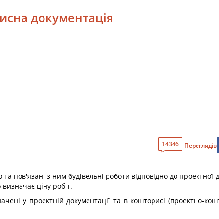
рисна документація
14346
Переглядів
та пов'язані з ним будівельні роботи відповідно до проектної до
 визначає ціну робіт.
начені у проектній документації та в кошторисі (проектно-кош