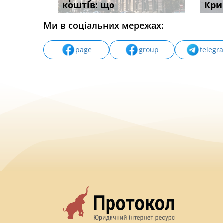
вих
коштів: що
незаконні дії
наявні
Кри
Ми в соціальних мережах:
page
group
telegr