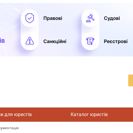
си для юристів
Каталог юристів
кументація