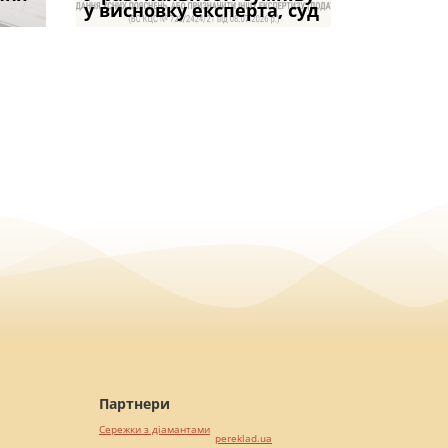
частини за ігн
опублі
возможно
у висновку експерта, суд
фраза «на
ПРАКТИКИ», АБО 
віком: чи мож
вказане ма
Партнери
Сережки з діамантами
pereklad.ua