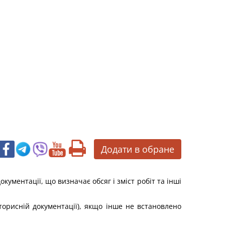
Додати в обране
кументації, що визначає обсяг і зміст робіт та інші
торисній документації), якщо інше не встановлено