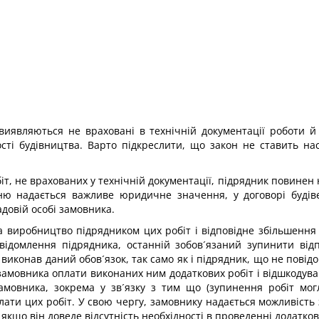
а виявляються не враховані в технічній документації роботи й
сті будівництва. Варто підкреслити, що закон не ставить нас
т, не врахованих у технічній документації, підрядник повинен 
нню надається важливе юридичне значення, у договорі будів
довій особі замовника.
 виробництво підрядником цих робіт і відповідне збільшення 
відомлення підрядника, останній зобов´язаний зупинити відп
 виконав даний обов´язок, так само як і підрядник, що не пові
замовника оплати виконаних ним додаткових робіт і відшкодува
замовника, зокрема у зв´язку з тим що (зупинення робіт мо
лати цих робіт. У свою чергу, замовнику надається можливість 
 якщо він доведе відсутність необхідності в проведенні додатков