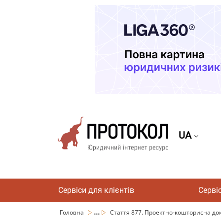
UA
Сервіси для клієнтів
Серві
...
Головна
Стаття 877. Проектно-кошторисна до