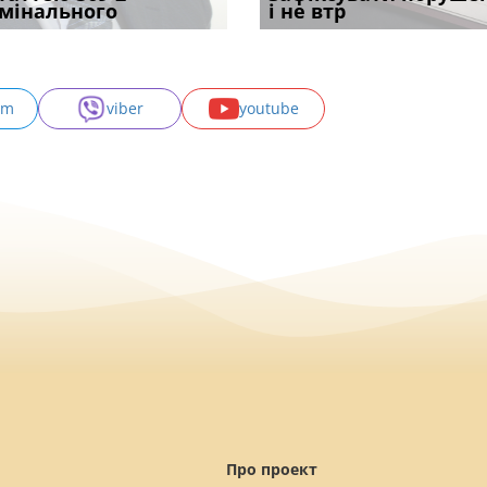
с
мінального
лікарю за р
апостиль: пер
підставою: нов
і не втр
може скас
am
viber
youtube
Про проект