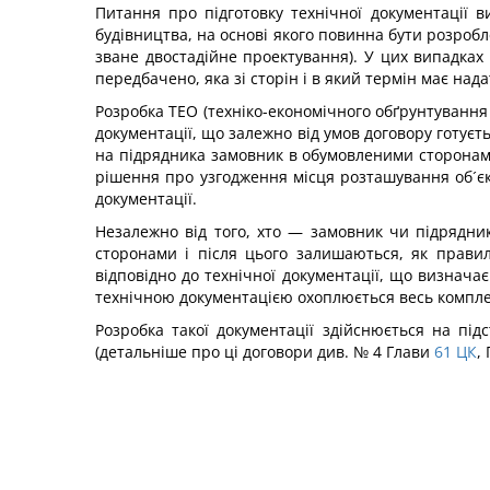
Питання про підготовку технічної документації в
будівництва, на основі якого повинна бути розробл
зване двостадійне проектування). У цих випадках 
передбачено, яка зі сторін і в який термін має нада
Розробка ТЕО (техніко-економічного обґрунтування 
документації, що залежно від умов договору готуєт
на підрядника замовник в обумовленими сторонами 
рішення про узгодження місця розташування об´єкт
документації.
Незалежно від того, хто — замовник чи підрядни
сторонами і після цього залишаються, як прави
відповідно до технічної документації, що визначає
технічною документацією охоплюється весь комплекс
Розробка такої документації здійснюється на підс
(детальніше про ці договори див. № 4 Глави
61
ЦК
,