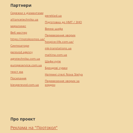
Партнери
Сережки з діамантами
pereklad.ua
alliancetechnika.ua
Підготовка до НМТ / ЗНО
миралинкс
Винна шафа
Веб мастер
Перевезення хворих
https://motokosmos.ua/
hospice-life.com.ua/
Синтезатори
mk-translations.ua
perevod.agency
maltina.com.ua
agrotechnika.com.ua
Шафи купе
europeservice.com.ua
Брендові сумки
текст юа
Натяжні стелі Nova Stelya
Посилання
Перевезення хворих за
kievperevod.com.ua
кордон
Про проект
Реклама на "Протокол"