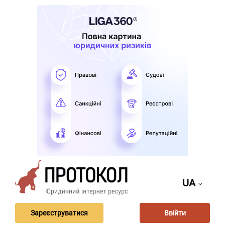
UA
Зареєструватися
Ввійти