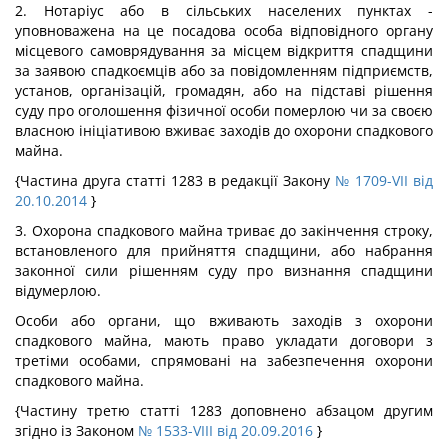
2. Нотаріус або в сільських населених пунктах -
уповноважена на це посадова особа відповідного органу
місцевого самоврядування за місцем відкриття спадщини
за заявою спадкоємців або за повідомленням підприємств,
установ, організацій, громадян, або на підставі рішення
суду про оголошення фізичної особи померлою чи за своєю
власною ініціативою вживає заходів до охорони спадкового
майна.
{Частина друга статті 1283 в редакції Закону
№ 1709-VII від
20.10.2014
}
3. Охорона спадкового майна триває до закінчення строку,
встановленого для прийняття спадщини, або набрання
законної сили рішенням суду про визнання спадщини
відумерлою.
Особи або органи, що вживають заходів з охорони
спадкового майна, мають право укладати договори з
третіми особами, спрямовані на забезпечення охорони
спадкового майна.
{Частину третю статті 1283 доповнено абзацом другим
згідно із Законом
№ 1533-VIII від 20.09.2016
}