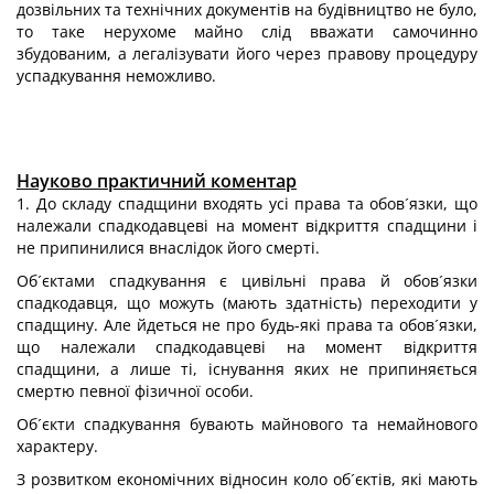
дозвільних та технічних документів на будівництво не було,
то таке нерухоме майно слід вважати самочинно
збудованим, а легалізувати його через правову процедуру
успадкування неможливо.
Науково практичний коментар
1. До складу спадщини входять усі права та обов´язки, що
належали спадкодавцеві на момент відкриття спадщини і
не припинилися внаслідок його смерті.
Об´єктами спадкування є цивільні права й обов´язки
спадкодавця, що можуть (мають здатність) переходити у
спадщину. Але йдеться не про будь-які права та обов´язки,
що належали спадкодавцеві на момент відкриття
спадщини, а лише ті, існування яких не припиняється
смертю певної фізичної особи.
Об´єкти спадкування бувають майнового та немайнового
характеру.
З розвитком економічних відносин коло об´єктів, які мають