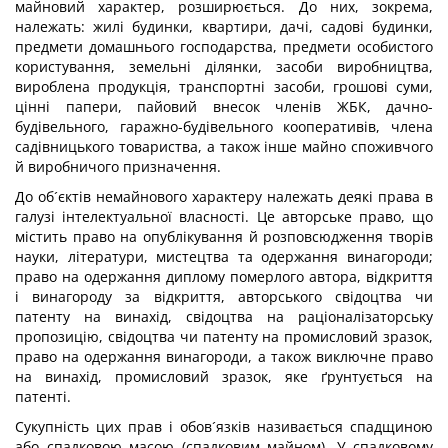
майновий характер, розширюється. До них, зокрема,
належать: жилі будинки, квартири, дачі, садові будинки,
предмети домашнього господарства, предмети особистого
користування, земельні ділянки, засоби виробництва,
вироблена продукція, транспортні засоби, грошові суми,
цінні папери, пайовий внесок членів ЖБК, дачно-
будівельного, гаражно-будівельного кооперативів, члена
садівницького товариства, а також інше майно споживчого
й виробничого призначення.
До об´єктів немайнового характеру належать деякі права в
галузі інтелектуальної власності. Це авторське право, що
містить право на опублікування й розповсюдження творів
науки, літератури, мистецтва та одержання винагороди;
право на одержання диплому померлого автора, відкриття
і винагороду за відкриття, авторського свідоцтва чи
патенту на винахід, свідоцтва на раціоналізаторську
пропозицію, свідоцтва чи патенту на промисловий зразок,
право на одержання винагороди, а також виключне право
на винахід, промисловий зразок, яке ґрунтується на
патенті.
Сукупність цих прав і обов´язків називається спадщиною
або спадковою масою (спадковим майном). У спадковому