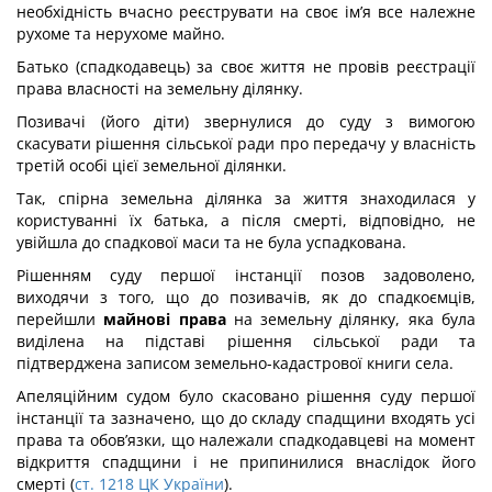
необхідність вчасно реєструвати на своє ім’я все належне
рухоме та нерухоме майно.
Батько (спадкодавець) за своє життя не провів реєстрації
права власності на земельну ділянку.
Позивачі (його діти) звернулися до суду з вимогою
скасувати рішення сільської ради про передачу у власність
третій особі цієї земельної ділянки.
Так, спірна земельна ділянка за життя знаходилася у
користуванні їх батька, а після смерті, відповідно, не
увійшла до спадкової маси та не була успадкована.
Рішенням суду першої інстанції позов задоволено,
виходячи з того, що до позивачів, як до спадкоємців,
перейшли
майнові права
на земельну ділянку, яка була
виділена на підставі рішення сільської ради та
підтверджена записом земельно-кадастрової книги села.
Апеляційним судом було скасовано рішення суду першої
інстанції та зазначено, що до складу спадщини входять усі
права та обов’язки, що належали спадкодавцеві на момент
відкриття спадщини і не припинилися внаслідок його
смерті (
ст. 1218 ЦК України
).