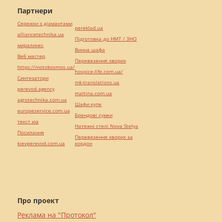
Партнери
Сережки з діамантами
pereklad.ua
alliancetechnika.ua
Підготовка до НМТ / ЗНО
миралинкс
Винна шафа
Веб мастер
Перевезення хворих
https://motokosmos.ua/
hospice-life.com.ua/
Синтезатори
mk-translations.ua
perevod.agency
maltina.com.ua
agrotechnika.com.ua
Шафи купе
europeservice.com.ua
Брендові сумки
текст юа
Натяжні стелі Nova Stelya
Посилання
Перевезення хворих за
kievperevod.com.ua
кордон
Про проект
Реклама на "Протокол"