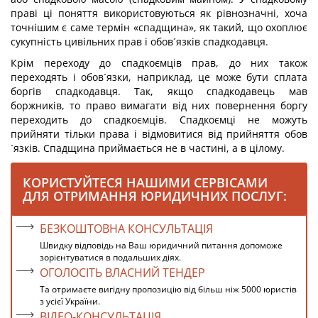
праві ці поняття використовуються як рівнозначні, хоча
точнішим є саме термін «спадщина», як такий, що охоплює
сукупність цивільних прав і обов´язків спадкодавця.
Крім переходу до спадкоємців прав, до них також
переходять і обов´язки, наприклад, це може бути сплата
боргів спадкодавця. Так, якщо спадкодавець мав
боржників, то право вимагати від них повернення боргу
переходить до спадкоємців. Спадкоємці не можуть
прийняти тільки права і відмовитися від прийняття обов
´язків. Спадщина приймається не в частині, а в цілому.
КОРИСТУЙТЕСЯ НАШИМИ СЕРВІСАМИ
ДЛЯ ОТРИМАННЯ ЮРИДИЧНИХ ПОСЛУГ:
БЕЗКОШТОВНА КОНСУЛЬТАЦІЯ
Швидку відповідь на Ваш юридичний питання допоможе
зорієнтуватися в подальших діях.
ОГОЛОСІТЬ ВЛАСНИЙ ТЕНДЕР
Та отримаєте вигідну пропозицію від більш ніж 5000 юристів
з усієї України.
ВІДЕО-КОНСУЛЬТАЦІЯ