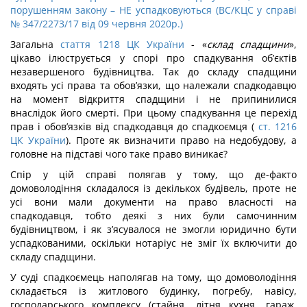
порушенням закону – НЕ успадковуються (ВС/КЦС у справі
№ 347/2273/17 від 09 червня 2020р.)
Загальна
стаття 1218 ЦК України
- «
склад спадщини
»,
цікаво ілюструється у спорі про спадкування об’єктів
незавершеного будівництва. Так до складу спадщини
входять усі права та обов’язки, що належали спадкодавцю
на момент відкриття спадщини і не припинилися
внаслідок його смерті. При цьому спадкування це перехід
прав і обов’язків від спадкодавця до спадкоємця (
ст. 1216
ЦК України
). Проте як визначити право на недобудову, а
головне на підставі чого таке право виникає?
Спір у цій справі полягав у тому, що де-факто
домоволодіння складалося із декількох будівель, проте не
усі вони мали документи на право власності на
спадкодавця, тобто деякі з них були самочинним
будівництвом, і як з’ясувалося не змогли юридично бути
успадкованими, оскільки нотаріус не зміг їх включити до
складу спадщини.
У суді спадкоємець наполягав на тому, що домоволодіння
складається із житлового будинку, погребу, навісу,
господарського комплексу (стайня, літня кухня, гараж,