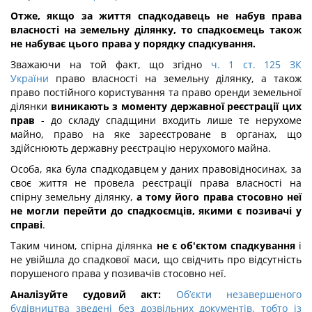
Отже, якщо за життя спадкодавець не набув права
власності на земельну ділянку, то спадкоємець також
не набуває цього права у порядку спадкування.
Зважаючи на той факт, що згідно
ч. 1 ст. 125 ЗК
України
право власності на земельну ділянку, а також
право постійного користування та право оренди земельної
ділянки
виникають з моменту державної реєстрації цих
прав
- до складу спадщини входить лише те нерухоме
майно, право на яке зареєстроване в органах, що
здійснюють державну реєстрацію нерухомого майна.
Особа, яка була спадкодавцем у даних правовідносинах, за
своє життя не провела реєстрації права власності на
спірну земельну ділянку,
а тому його права стосовно неї
не могли перейти до спадкоємців, якими є позивачі у
справі
.
Таким чином, спірна ділянка
не є об'єктом спадкування
і
не увійшла до спадкової маси, що свідчить про відсутність
порушеного права у позивачів стосовно неї.
Аналізуйте судовий акт:
Об’єкти незавершеного
будівництва зведені без дозвільних документів, тобто із