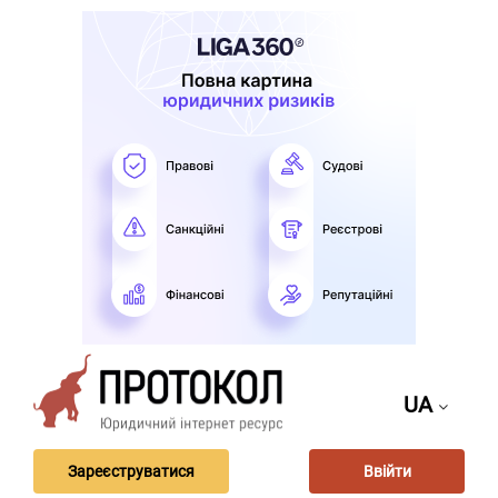
UA
Зареєструватися
Ввійти