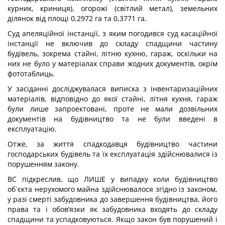
курник, криниця), огорожі (світлий метал), земельних
ділянок від площі 0,2972 га та 0,3771 га.
Суд апеляційної інстанції, з яким погодився суд касаційної
інстанції не включив до складу спадщини частину
будівель, зокрема стайні, літню кухню, гараж, оскільки на
них не було у матеріалах справи жодних документів, окрім
фототаблиць.
У засіданні досліджувалася виписка з інвентаризаційних
матеріалів, відповідно до якої стайні, літня кухня, гараж
були лише запроектовані, проте не мали дозвільних
документів на будівництво та не були введені в
експлуатацію.
Отже, за життя спадкодавця будівництво частини
господарських будівель та їх експлуатація здійснювалися із
порушенням закону.
ВС підкреслив, що ЛИШЕ у випадку коли будівництво
об`єкта нерухомого майна здійснювалося згідно із законом,
у разі смерті забудовника до завершення будівництва, його
права та і обов’язки як забудовника входять до складу
спадщини та успадковуються. Якщо закон був порушений і