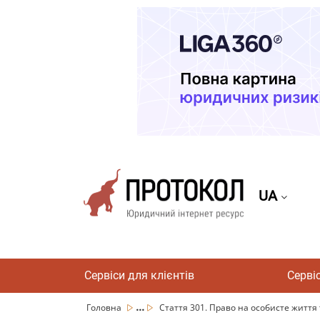
UA
Сервіси для клієнтів
Серві
...
Головна
Стаття 301. Право на особисте життя 