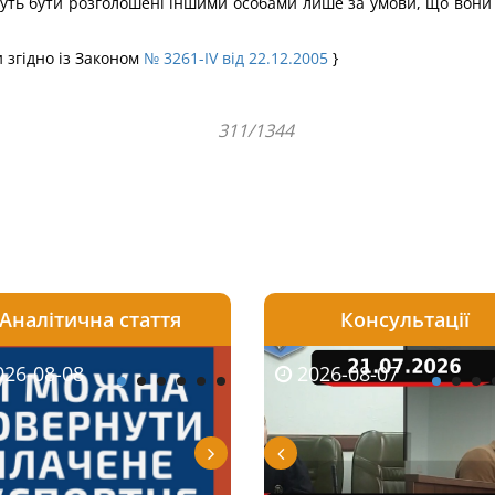
жуть бути розголошені іншими особами лише за умови, що вон
и згідно із Законом
№ 3261-IV від 22.12.2005
}
311/1344
Аналітична стаття
Консультації
08-06
26-08-08
2026-05-25
2026-08-06
2026-08-07
2026-08-07
2026-07-30