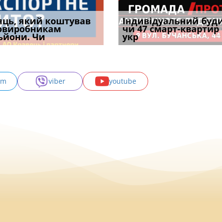
уд встановив для
яць, який коштував
Штраф ТЦК при зміні
Документи, на яких не
Огляд практики ВС від
Індивідуальний буд
Восьмий ААС фак
одування шкоди
овиробникам
місця проживання:
проставляється
Ростислава Кравця, що
чи 47 смарт-квартир
підтвердив, що 
с
ьйони. Чи
розбір судов
апостиль: пер
опублі
укр
може скас
am
viber
youtube