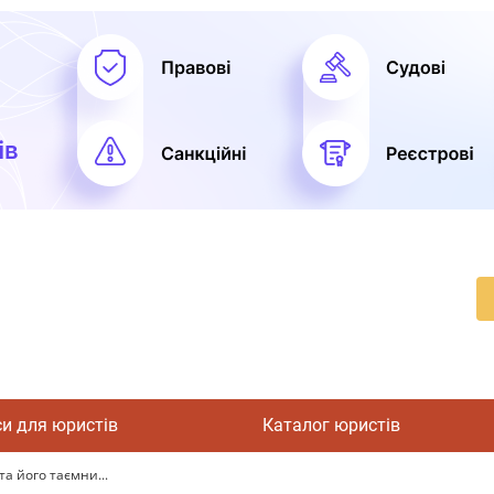
си для юристів
Каталог юристів
та його таємни...