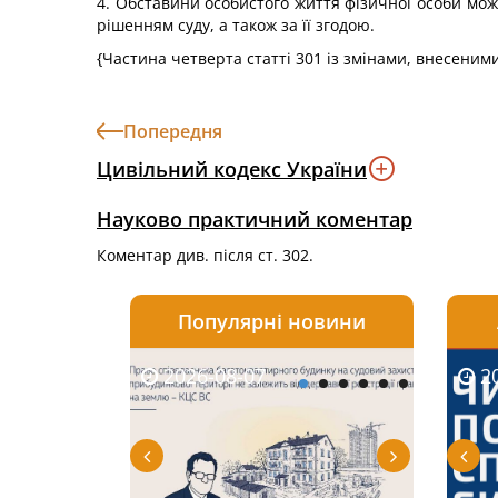
4. Обставини особистого життя фізичної особи мо
рішенням суду, а також за її згодою.
{Частина четверта статті 301 із змінами, внесеним
Попередня
Цивільний кодекс України
Науково практичний коментар
Коментар див. після ст. 302.
Популярні новини
2026-08-07
2026-08-03
2026-
20