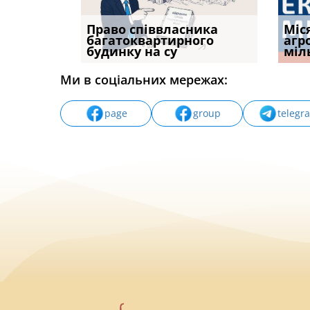
р, але
Право співвласника
ФУНДАМЕНТАЛЬНА
Якщо с
Міс
илася: як
багатоквартирного
ПРОБЛЕМА «СУДОВОЇ
відшк
агр
будинку на су
ПРАКТИКИ», АБО ПР
наявні
міл
Ми в соціальних мережах:
page
group
telegr