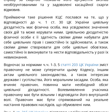
необґрунтованими та у задоволені касаційної скарги
відмовив.
Приймаючи таке рішення КЦС послався на те, що у
відповідності до ч. 1 ст. 30 ЦК України цивільну
дієздатність має фізична особа, яка усвідомлює значення
своїх дій та може керувати ними. Цивільною дієздатністю
фізичної особи є її здатність своїми діями набувати для
себе цивільних прав і самостійно їх здійснювати, а також
своїми діями створювати для себе цивільні обов`язки,
самостійно їх виконувати та нести відповідальність у разі їх
невиконання.
Водночас за нормами ч.ч. 1-3, 5
статті 203 ЦК України
зміст
правочину не може суперечити цьому Кодексу, іншим
актам цивільного законодавства, а також інтересам
держави і суспільства, його моральним засадам. Особа, яка
вчиняє правочин, повинна мати необхідний обсяг
цивільної дієздатності. Волевиявлення учасника
правочину має бути вільним і відповідати його внутрішній
волі. Правочин має бути спрямований на реальне
настання правових наслідків, що обумовлені ним.