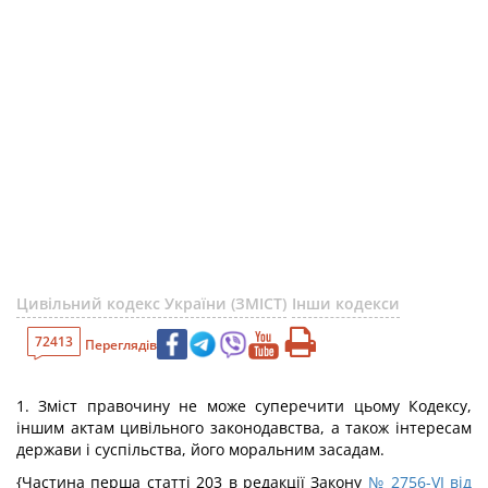
Цивільний кодекс України (ЗМІСТ)
Інши кодекси
72413
Переглядів
1. Зміст правочину не може суперечити цьому Кодексу,
іншим актам цивільного законодавства, а також інтересам
держави і суспільства, його моральним засадам.
{Частина перша статті 203 в редакції Закону
№ 2756-VI від