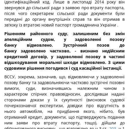
ідентифікаційний код. Лише в листопаді 2014 року він
звернувся до сільської ради з заявою про втрату паспорта,
після чого секретарем сільської ради документи були
передані до органу внутрішніх справ та він отримав в
зв'язку із втратою новий паспорт громадянина України .
Рішенням районного суду, залишеним без змін
апеляційним судом, у задоволенні позову
банку відмовлено.
Зустрічний позов до
банку задоволено частково,
- визнано недійсним
кредитний договір, у задоволенні позову в частині
відшкодування моральної шкоди відмовлено. З цими
судовими рішення погодився і суд касаційної інстанції.
ВССУ, зокрема, зазначив, що, відмовляючи у задоволенні
позову банку та задовольняючи частково зустрічні позовні
вимоги, суди, визначившись належним чином з
характером спірних правовідносин, дослідивши надані
сторонами докази у їх сукупності (висновок судової
почеркознавчої експертизи, довідки про відсутність в
нього автомобіля, на придбання якого, нібито, був
отриманий кредит, документи, що підтверджують подання
ним заяви про втрату паспорту, тощо), дійшли до
обґрунтованого висновку, що відповідно до ч.3 ст.
203
, ч.1