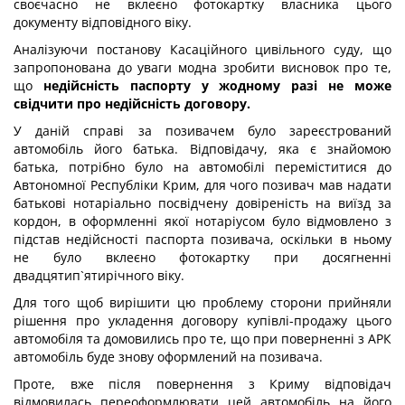
своєчасно не вклеєно фотокартку власника цього
документу відповідного віку.
Аналізуючи постанову Касаційного цивільного суду, що
запропонована до уваги модна зробити висновок про те,
що
недійсність паспорту у жодному разі не може
свідчити про недійсність договору.
У даній справі за позивачем було зареєстрований
автомобіль його батька. Відповідачу, яка є знайомою
батька, потрібно було на автомобілі переміститися до
Автономної Республіки Крим, для чого позивач мав надати
батькові нотаріально посвідчену довіреність на виїзд за
кордон, в оформленні якої нотаріусом було відмовлено з
підстав недійсності паспорта позивача, оскільки в ньому
не було вклеєно фотокартку при досягненні
двадцятип`ятирічного віку.
Для того щоб вирішити цю проблему сторони прийняли
рішення про укладення договору купівлі-продажу цього
автомобіля та домовились про те, що при поверненні з АРК
автомобіль буде знову оформлений на позивача.
Проте, вже після повернення з Криму відповідач
відмовилась переоформлювати цей автомобіль на його