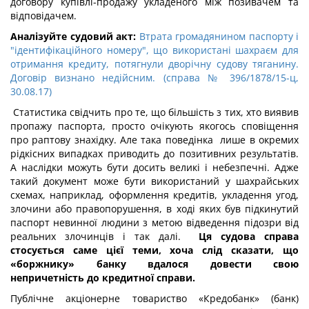
договору купівлі-продажу укладеного між позивачем та
відповідачем.
Аналізуйте судовий акт:
Втрата громадянином паспорту і
"ідентифікаційного номеру", що використані шахраєм для
отримання кредиту, потягнули дворічну судову тяганину.
Договір визнано недійсним. (справа № 396/1878/15-ц,
30.08.17)
Статистика свідчить про те, що більшість з тих, хто виявив
пропажу паспорта, просто очікують якогось сповіщення
про раптову знахідку. Але така поведінка лише в окремих
рідкісних випадках приводить до позитивних результатів.
А наслідки можуть бути досить великі і небезпечні. Адже
такий документ може бути використаний у шахрайських
схемах, наприклад, оформлення кредитів, укладення угод,
злочини або правопорушення, в ході яких був підкинутий
паспорт невинної людини з метою відведення підозри від
реальних злочинців і так далі.
Ця судова справа
стосується саме цієї теми, хоча слід сказати, що
«боржнику» банку вдалося довести свою
непричетність до кредитної справи.
Публічне акціонерне товариство «Кредобанк» (банк)