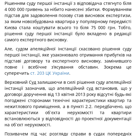
Рішенням суду першої інстанції з відповідача стягнуто біля
4 000 000 гривень за нібито нанесені збитки. Формуванням
підстав для задоволення позову став висновок експертизи,
за яким новозбудована квартира у популярному передмісті
Києва стала коштувати всього то біля 75 000 грн. Тобто,
рішення суду першої інстанції було вкладено в редакції
самого експертного висновку.
Але, судом апеляційної інстанції скасовано рішення суду
першої інстанції, яке узаконювало отримання прибутків на
підставі договору та експертного висновку, замінившого
повне і всебічне з’ясування обставин. Зокрема це
суперечить
ст. 203 ЦК України
.
Верховний Суд залишаючи в силі рішення суду апеляційної
інстанції зазначив, що апеляційний суд встановив, що у
договорі доручення від 13 квітня 2013 року відсутні будь-які
погоджені сторонами технічні характеристики квартир та
нежитлового приміщення, а в пункті 2.2. передбачено, що
характеристики об`єкта нерухомості та квартири
встановлюються у відповідності до проектної документації
на об`єкт нерухомості.
Позивачем під час розгляду справи в судах попередніх