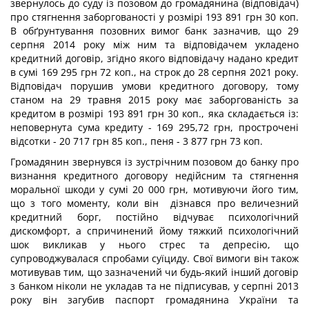
звернулось до суду із позовом до громадянина (відповідач)
про стягнення заборгованості у розмірі 193 891 грн 30 коп.
В обґрунтування позовних вимог банк зазначив, що 29
серпня 2014 року між ним та відповідачем укладено
кредитний договір, згідно якого відповідачу надано кредит
в сумі 169 295 грн 72 коп., на строк до 28 серпня 2021 року.
Відповідач порушив умови кредитного договору, тому
станом на 29 травня 2015 року має заборгованість за
кредитом в розмірі 193 891 грн 30 коп., яка складається із:
неповернута сума кредиту - 169 295,72 грн, прострочені
відсотки - 20 717 грн 85 коп., пеня - 3 877 грн 73 коп.
Громадянин звернувся із зустрічним позовом до банку про
визнання кредитного договору недійсним та стягнення
моральної шкоди у сумі 20 000 грн, мотивуючи його тим,
що з того моменту, коли він дізнався про величезний
кредитний борг, постійно відчуває психологічний
дискомфорт, а спричинений йому тяжкий психологічний
шок викликав у нього стрес та депресію, що
супроводжувалася спробами суїциду. Свої вимоги він також
мотивував тим, що зазначений чи будь-який інший договір
з банком ніколи не укладав та не підписував, у серпні 2013
року він загубив паспорт громадянина України та