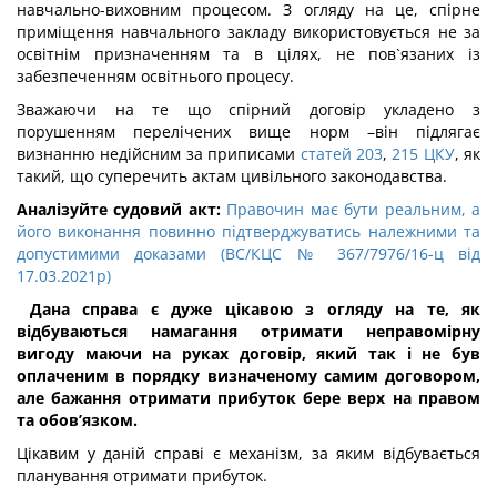
навчально-виховним процесом. З огляду на це, спірне
приміщення навчального закладу використовується не за
освітнім призначенням та в цілях, не пов`язаних із
забезпеченням освітнього процесу.
Зважаючи на те що спірний договір укладено з
порушенням перелічених вище норм –він підлягає
визнанню недійсним за приписами
статей 203
,
215 ЦКУ
, як
такий, що суперечить актам цивільного законодавства.
Аналізуйте судовий акт:
Правочин має бути реальним, а
його виконання повинно підтверджуватись належними та
допустимими доказами (ВС/КЦС № 367/7976/16-ц від
17.03.2021р)
Дана справа є дуже цікавою з огляду на те, як
відбуваються намагання отримати неправомірну
вигоду маючи на руках договір, який так і не був
оплаченим в порядку визначеному самим договором,
але бажання отримати прибуток бере верх на правом
та обов’язком.
Цікавим у даній справі є механізм, за яким відбувається
планування отримати прибуток.