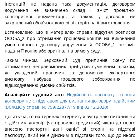
інстанцій не надана така документація, договором
доручення не визначено склад і зміст проектно-
кошторисної документації, а також у договорі не
закріплений обов`язок кожної зі сторін на її виготовлення.
Встановлено, що в матеріалах справи відсутня розписка
ОСОБА_2 про отримання грошових коштів на виконання
умов спірного договору доручення й ОСОБА_1 не зміг
надати її копію або оригінал на вимогу суду.
Таким чином, Верховний Суд припинив схему по
отриманню неправомірних прибутків сумнівним шляхом,
де укладений правочин за допомогою експертного
висновку набував грошового зобов’язання по
відшкодуванню умовних збитків.
Аналізуйте судовий акт:
Недійсність паспорту сторони
договору не є підставою для визнання договору недійсним
(ВС/КЦС у справі № 759/22877/19 від 02.12.2020)
Досить часто на теренах інтернету я зустрічаю питання чи
є дійсним договір (як правило кредитний) якщо до нього
внесено паспортні дані однієї зі сторін на підставі
паспорту, який не є дійсним з підстави того, що до нього