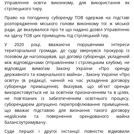
Управління освіти виконкому, для використання як
стрілецького тиру.
Право на погодинну суборенду ТОВ одержав на підставі
розпорядження міського голови виконкому тої ж міської
ради, де вказувалося про те що надано дозвіл Управлінню
на здачу ТОВ цих приміщень під стрілецький тир.
У 2020 році, вважаючи порушеними інтереси
територіальної громади, до суду звернувся прокурор із
позовом де наголошував, що договір суборенди, укладений
між відповідачами (Управлінням і стрілецьким клубом), не
відповідає вимогам Закону України «Про оренду
державного та комунального майна» , Закону України «Про
освіту» (в редакції, чинній на час укладення договору
суборенди приміщення). Вказував, що об`єкт оренди
використовується не за освітнім призначенням та в цілях,
не пов`язаних із забезпеченням освітнього процесу,
суборендарем допущено перепрофілювання приміщення,
що вважає підставою для визнання такого договору
недійсним та повернення орендованого майна
балансоутримувачу.
Суди першої і другої інстанції повністю відмовили