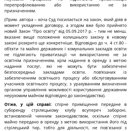
перепрофілюванню або використанню не за
призначенням.
(Прим. автора – хоча Суд посилається на закон, який діяв в
момент укладення договору, а згодом вже було прийнято
новий Закон “Про освіту” від 05.09.2017 р. – тим не менш,
вказане вище положення колишнього закону в новому
законі розкрито ще конкретніше. Відповідно до ч. 4 ст.80 -
об’єкти та майно державних і комунальних закладів освіти
не підлягають приватизації чи використанню не за
освітнім призначенням, крім надання в оренду з метою
надання послуг, які не можуть бути забезпечені
безпосередньо закладами освіти, пов’язаних із
забезпеченням освітнього процесу або обслуговуванням
учасників освітнього процесу, з урахуванням визначення
органом управління можливості користування державним
нерухомим майном відповідно до законодавства).
Отже, у цій справі:
спірне приміщення передане в
суборенду стрілецькому клубу всупереч забороні,
встановленій чинним законодавством, оскільки спірне
майно передано в оренду з метою використання його під
стрілецький тир, тобто для діяльності, не пов`язаної з