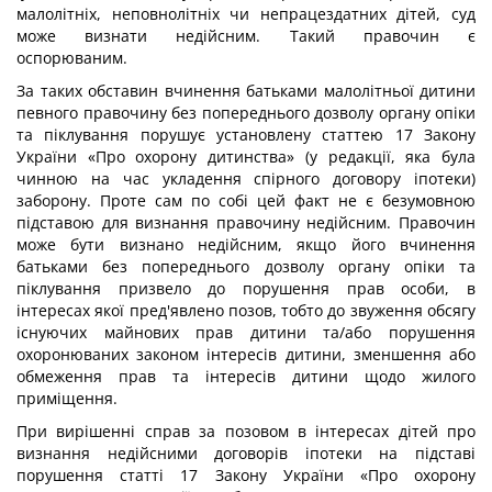
малолітніх, неповнолітніх чи непрацездатних дітей, суд
може визнати недійсним. Такий правочин є
оспорюваним.
За таких обставин вчинення батьками малолітньої дитини
певного правочину без попереднього дозволу органу опіки
та піклування порушує установлену статтею 17 Закону
України «Про охорону дитинства» (у редакції, яка була
чинною на час укладення спірного договору іпотеки)
заборону. Проте сам по собі цей факт не є безумовною
підставою для визнання правочину недійсним. Правочин
може бути визнано недійсним, якщо його вчинення
батьками без попереднього дозволу органу опіки та
піклування призвело до порушення прав особи, в
інтересах якої пред'явлено позов, тобто до звуження обсягу
існуючих майнових прав дитини та/або порушення
охоронюваних законом інтересів дитини, зменшення або
обмеження прав та інтересів дитини щодо жилого
приміщення.
При вирішенні справ за позовом в інтересах дітей про
визнання недійсними договорів іпотеки на підставі
порушення статті 17 Закону України «Про охорону