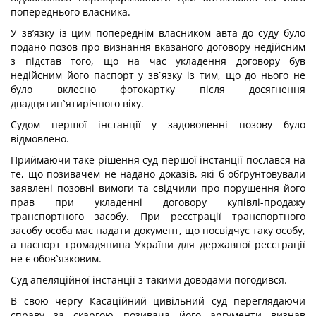
попереднього власника.
У зв’язку із цим попереднім власником авта до суду було
подано позов про визнання вказаного договору недійсним
з підстав того, що на час укладення договору був
недійсним його паспорт у зв`язку із тим, що до нього не
було вклеєно фотокартку після досягнення
двадцятип`ятирічного віку.
Судом першої інстанції у задоволенні позову було
відмовлено.
Приймаючи таке рішення суд першої інстанції послався на
те, що позивачем не надано доказів, які б обґрунтовували
заявлені позовні вимоги та свідчили про порушення його
прав при укладенні договору купівлі-продажу
транспортного засобу. При реєстрації транспортного
засобу особа має надати документ, що посвідчує таку особу,
а паспорт громадянина України для державної реєстрації
не є обов`язковим.
Суд апеляційної інстанції з такими доводами погодився.
В свою чергу Касаційний цивільний суд переглядаючи
справу за скаргою позивача його аргументи визнав