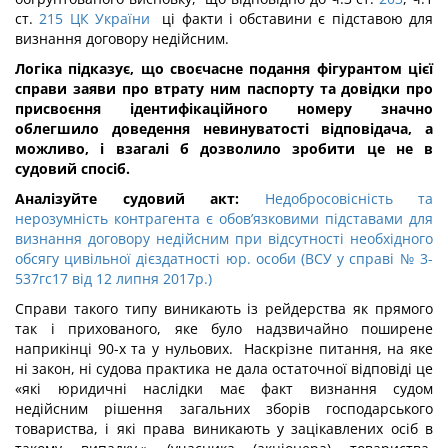
ст.
215 ЦК України
ці факти і обставини є підставою для
визнання договору недійсним.
Логіка підказує, що своєчасне подання фігурантом цієї
справи заяви про втрату ним паспорту та довідки про
присвоєння ідентифікаційного номеру значно
облегшило доведення невинуватості відповідача, а
можливо, і взагалі б дозволило зробити це не в
судовий спосіб.
Аналізуйте судовий акт:
Недобросовісність та
нерозумність контрагента є обов’язковими підставами для
визнання договору недійсним при відсутності необхідного
обсягу цивільної дієздатності юр. особи (ВСУ у справі № 3-
537гс17 від 12 липня 2017р.)
Справи такого типу виникають із рейдерства як прямого
так і прихованого, яке було надзвичайно поширене
наприкінці 90-х та у нульових. Наскрізне питання, на яке
ні закон, ні судова практика не дала остаточної відповіді це
«які юридичні наслідки має факт визнання судом
недійсним рішення загальних зборів господарського
товариства, і які права виникають у зацікавлених осіб в