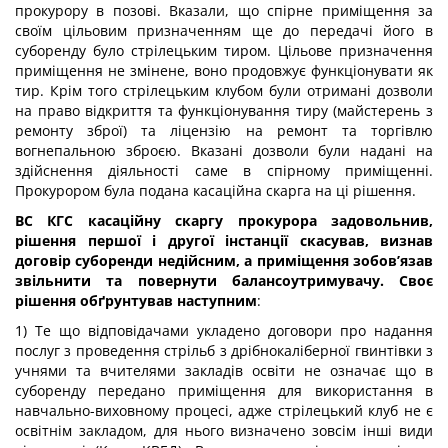
прокурору в позові. Вказали, що спірне приміщення за
своїм цільовим призначенням ще до передачі його в
суборенду було стрілецьким тиром. Цільове призначення
приміщення не змінене, воно продовжує функціонувати як
тир. Крім того стрілецьким клубом були отримані дозволи
на право відкриття та функціонування тиру (майстерень з
ремонту зброї) та ліцензію на ремонт та торгівлю
вогнепальною зброєю. Вказані дозволи були надані на
здійснення діяльності саме в спірному приміщенні.
Прокурором була подана касаційна скарга на ці рішення.
ВС КГС касаційну скаргу прокурора задовольнив,
рішення першої і другої інстанції скасував, визнав
договір суборенди недійсним, а приміщення зобов’язав
звільнити та повернути балансоутримувачу. Своє
рішення обґрунтував наступним
:
1) Те що відповідачами укладено договори про надання
послуг з проведення стрільб з дрібнокаліберної гвинтівки з
учнями та вчителями закладів освіти не означає що в
суборенду передано приміщення для використання в
навчально-виховному процесі, адже стрілецький клуб не є
освітнім закладом, для нього визначено зовсім інші види