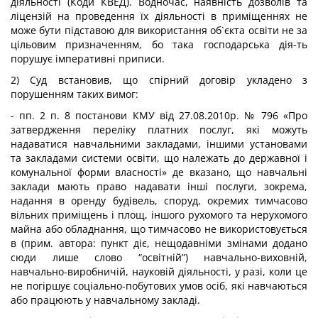
діяльності (Коди КВЕД). Водночас, наявність дозволів та
ліцензій на проведення їх діяльності в приміщеннях не
може бути підставою для використання об`єкта освіти не за
цільовим призначенням, бо така господарська дія-ть
порушує імперативні приписи.
2) Суд встановив, що спірний договір укладено з
порушенням таких вимог:
- пп. 2 п. 8 постанови КМУ від 27.08.2010р. № 796 «Про
затвердження переліку платних послуг, які можуть
надаватися навчальними закладами, іншими установами
та закладами системи освіти, що належать до державної і
комунальної форми власності» де вказано, що навчальні
заклади мають право надавати інші послуги, зокрема,
надання в оренду будівель, споруд, окремих тимчасово
вільних приміщень і площ, іншого рухомого та нерухомого
майна або обладнання, що тимчасово не використовується
в (прим. автора: пункт діє, нещодавніми змінами додано
сюди лише слово “освітній”) навчально-виховній,
навчально-виробничій, науковій діяльності, у разі, коли це
не погіршує соціально-побутових умов осіб, які навчаються
або працюють у навчальному закладі.