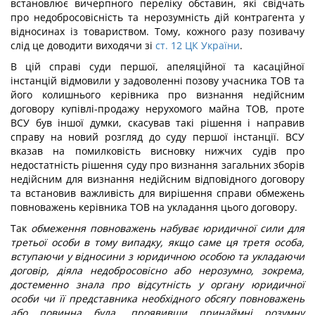
встановлює вичерпного переліку обставин, які свідчать
про недобросовісність та нерозумність дій контрагента у
відносинах із товариством. Тому, кожного разу позивачу
слід це доводити виходячи зі
ст. 12 ЦК України
.
В цій справі суди першої, апеляційної та касаційної
інстанцій відмовили у задоволенні позову учасника ТОВ та
його колишнього керівника про визнання недійсним
договору купівлі-продажу нерухомого майна ТОВ, проте
ВСУ був іншої думки, скасував такі рішення і направив
справу на новий розгляд до суду першої інстанції. ВСУ
вказав на помилковість висновку нижчих судів про
недостатність рішення суду про визнання загальних зборів
недійсним для визнання недійсним відповідного договору
та встановив важливість для вирішення справи обмежень
повноважень керівника ТОВ на укладання цього договору.
Так
обмеження повноважень набуває юридичної сили для
третьої особи в тому випадку, якщо саме ця третя особа,
вступаючи у відносини з юридичною особою та укладаючи
договір, діяла недобросовісно або нерозумно, зокрема,
достеменно знала про відсутність у органу юридичної
особи чи її представника необхідного обсягу повноважень
або повинна була, проявивши принаймні розумну