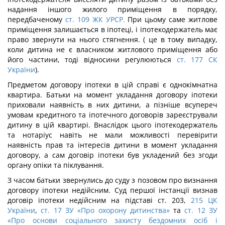
надання іншого жилого приміщення в порядку,
передбаченому
ст. 109 ЖК УРСР.
При цьому саме житлове
приміщення залишається в іпотеці, і іпотекодержатель має
право звернути на нього стягнення. ( це в тому випадку,
коли дитина не є власником житлового приміщення або
його частини, тоді відносини регулюються
ст. 177 СК
України
).
Предметом договору іпотеки в цій справі є однокімнатна
квартира. Батьки на момент укладання договору іпотеки
приховали наявність в них дитини, а пізніше всупереч
умовам кредитного та іпотечного договорів зареєстрували
дитину в цій квартирі. Внаслідок цього іпотекодержатель
та нотаріус навіть не мали можливості перевірити
наявність прав та інтересів дитини в момент укладання
договору, а сам договір іпотеки був укладений без згоди
органу опіки та піклування.
З часом батьки звернулись до суду з позовом про визнання
договору іпотеки недійсним. Суд першої інстанції визнав
договір іпотеки недійсним на підставі ст. 203,
215 ЦК
України
,
ст. 17 ЗУ «Про охорону дитинства»
та
ст. 12 ЗУ
«Про основи соціального захисту бездомних осіб і