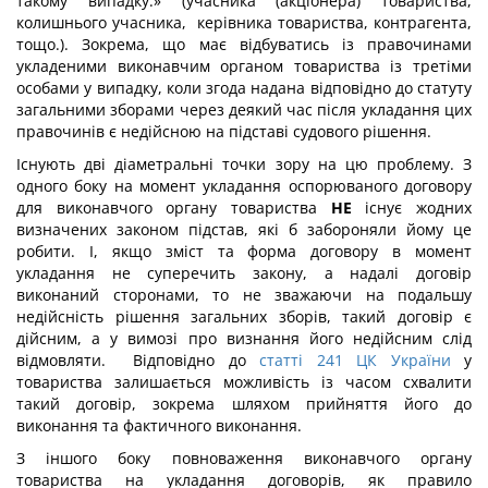
такому випадку.» (учасника (акціонера) товариства,
колишнього учасника, керівника товариства, контрагента,
тощо.). Зокрема, що має відбуватись із правочинами
укладеними виконавчим органом товариства із третіми
особами у випадку, коли згода надана відповідно до статуту
загальними зборами через деякий час після укладання цих
правочинів є недійсною на підставі судового рішення.
Існують дві діаметральні точки зору на цю проблему. З
одного боку на момент укладання оспорюваного договору
для виконавчого органу товариства
НЕ
існує жодних
визначених законом підстав, які б забороняли йому це
робити. І, якщо зміст та форма договору в момент
укладання не суперечить закону, а надалі договір
виконаний сторонами, то не зважаючи на подальшу
недійсність рішення загальних зборів, такий договір є
дійсним, а у вимозі про визнання його недійсним слід
відмовляти. Відповідно до
статті 241 ЦК України
у
товариства залишається можливість із часом схвалити
такий договір, зокрема шляхом прийняття його до
виконання та фактичного виконання.
З іншого боку повноваження виконавчого органу
товариства на укладання договорів, як правило