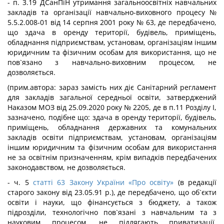
- п. 3.19 ДСанПіН утримання загальноосвітніх навчальних
закладів та організації навчально-виховного процесу №
5.5.2.008-01 від 14 серпня 2001 року № 63, де передбачено,
що здача в оренду території, будівель, приміщень,
обладнання підприємствам, установам, організаціям іншим
юридичним та фізичним особам для використання, що не
пов`язано з навчально-виховним процесом, не
дозволяється.
(прим.автора: зараз замість них діє Санітарний регламент
для закладів загальної середньої освіти, затверджений
Наказом МОЗ від 25.09.2020 року № 2205, де в п.11 Розділу І,
зазначено, подібне що: здача в оренду території, будівель,
приміщень, обладнання державних та комунальних
закладів освіти підприємствам, установам, організаціям
іншим юридичним та фізичним особам для використання
не за освітнім призначенням, крім випадків передбачених
законодавством, не дозволяється.
- ч. 5
статті 63 Закону України «Про освіту»
(в редакції
старого закону від 23.05.91 р.), де передбачено, що об`єкти
освіти і науки, що фінансується з бюджету, а також
підрозділи, технологічно пов`язані з навчальним та з
науковим процесом, не підлягають приватизації,