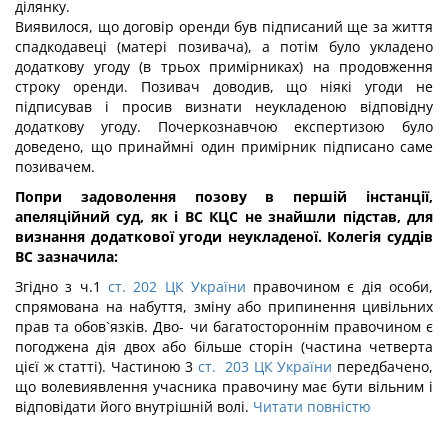
ділянку.
Виявилося, що договір оренди був підписаний ще за життя
спадкодавеці (матері позивача), а потім було укладено
додаткову угоду (в трьох примірниках) на продовження
строку оренди. Позивач доводив, що ніякі угоди не
підписував і просив визнати неукладеною відповідну
додаткову угоду. Почеркознавчою експертизою було
доведено, що принаймні один примірник підписано саме
позивачем.
Попри задоволення позову в першій інстанції,
апеляційний суд, як і ВС КЦС не знайшли підстав, для
визнання додаткової угоди неукладеної. Колегія суддів
ВС зазначила:
Згідно з ч.1
ст. 202 ЦК України
правочином є дія особи,
спрямована на набуття, зміну або припинення цивільних
прав та обов`язків. Дво- чи багатостороннім правочином є
погоджена дія двох або більше сторін (частина четверта
цієї ж статті). Частиною 3
ст. 203 ЦК України
передбачено,
що волевиявлення учасника правочину має бути вільним і
відповідати його внутрішній волі.
Читати повністю