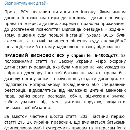
безпритульних дітей».
Проте, ВСУ поставив питання по іншому. Яким чином
договір іпотеки квартири де проживає дитина порушує
права та інтереси дитини, зокрема її право на проживання
до досягнення повноліття? Відповідь очевидна – жодним.
Тому, рішення суду першої інстанції, ухвала ВССУ були
скасовані, а в силі залишено рішення суду апеляційної
інстанції, яким батькам у задоволенні позову відмовлено.
ПРАВОВИЙ ВИСНОВОК ВСУ у справі № 6-1002цс17:
За
положеннями статті 17 Закону України «Про охорону
дитинства» (у редакції, яка була чинною на час укладення
спірного договору іпотеки) батьки не мають права без
дозволу органу опіки і піклування укладати договори, які
підлягають нотаріальному посвідченню або спеціальній
реєстрації, відмовлятись від належних дитині майнових
прав, здійснювати розподіл, обмін, відчуження житла,
зобов’язуватись від імені дитини порукою, видавати
письмові зобов’язання.
За змістом частини шостої статті 203, частини першої
статті 215 ЦК України правочин, що вчиняється батьками
(усиновлювачами) і суперечить правам та інтересам їхніх