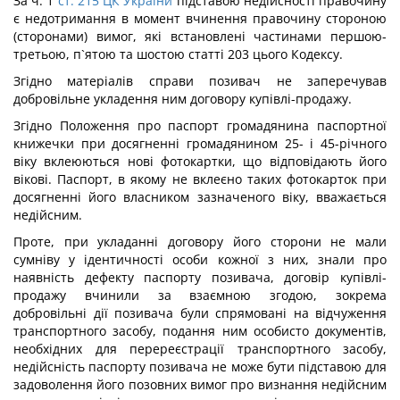
За ч. 1
ст. 215 ЦК України
підставою недійсності правочину
є недотримання в момент вчинення правочину стороною
(сторонами) вимог, які встановлені частинами першою-
третьою, п`ятою та шостою статті 203 цього Кодексу.
Згідно матеріалів справи позивач не заперечував
добровільне укладення ним договору купівлі-продажу.
Згідно Положення про паспорт громадянина паспортної
книжечки при досягненні громадянином 25- і 45-річного
віку вклеюються нові фотокартки, що відповідають його
вікові. Паспорт, в якому не вклеєно таких фотокарток при
досягненні його власником зазначеного віку, вважається
недійсним.
Проте, при укладанні договору його сторони не мали
сумніву у ідентичності особи кожної з них, знали про
наявність дефекту паспорту позивача, договір купівлі-
продажу вчинили за взаємною згодою, зокрема
добровільні дії позивача були спрямовані на відчуження
транспортного засобу, подання ним особисто документів,
необхідних для перереєстрації транспортного засобу,
недійсність паспорту позивача не може бути підставою для
задоволення його позовних вимог про визнання недійсним