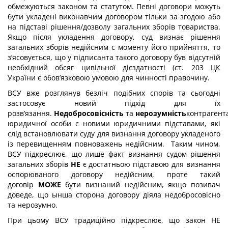
обмежуються законом та статутом. Певні договори можуть
бути укладені виконавчим договором тільки за згодою або
на підставі рішення/дозволу загальних зборів товариства.
Якщо після укладення договору, суд визнає рішення
загальних зборів недійсним с моменту його прийняття, то
з’ясовується, що у підписанта такого договору був відсутній
необхідний обсяг цивільної дієздатності (ст. 203 ЦК
України є обов’язковою умовою для чинності правочину.
ВСУ вже розглянув безліч подібних спорів та сьогодні
застосовує новий підхід для їх
розв’язання.
Недобросовісність
та
нерозумність
контрагент
юридичної особи є новими юридичними підставами, які
слід встановлювати суду для визнання договору укладеного
із перевищенням повноважень недійсним. Таким чином,
ВСУ підкреслює, що лише факт визнання судом рішення
загальних зборів
НЕ
є достатньою підставою для визнання
оспорюваного договору недійсним, проте такий
договір
МОЖЕ
бути визнаний недійсним, якщо позивач
доведе, що ынша сторона договору діяла недобросовісно
та нерозумно.
При цьому ВСУ традиційно підкреслює, що закон НЕ