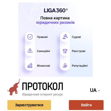
UA
Зареєструватися
Ввійти