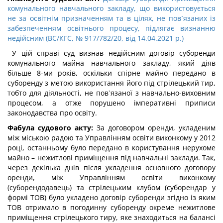
комунального навчального закладу, що використовується
не за освітнім призначенням та в цілях, не пов`язаних із
забезпеченням освітнього процесу, підлягає визнанню
недійсним (ВС/КГС, № 917/782/20, від 14.04.2021 р.)
У цій справі суд визнав недійсним договір суборенди
комунального майна навчального закладу, який діяв
більше 8-ми років, оскільки спірне майно передано в
суборенду з метою використання його під стрілецький тир,
тобто для діяльності, не пов`язаної з навчально-виховним
процесом, а отже порушено імперативні приписи
законодавства про освіту.
Фабула судового акту:
За договором оренди, укладеним
між міською радою та Управлінням освіти виконкому у 2012
році, останньому було передано в користування нерухоме
майно – нежитлові приміщення під навчальні заклади. Так,
через декілька днів після укладення основного договору
оренди, між Управлінням освіти виконкому
(суборендодавець) та стрілецьким клубом (суборендар у
формі ТОВ) було укладено договір суборенди згідно із яким
ТОВ отримало в погодинну суборенду окреме нежитлове
приміщення стрілецького тиру, яке знаходиться на балансі