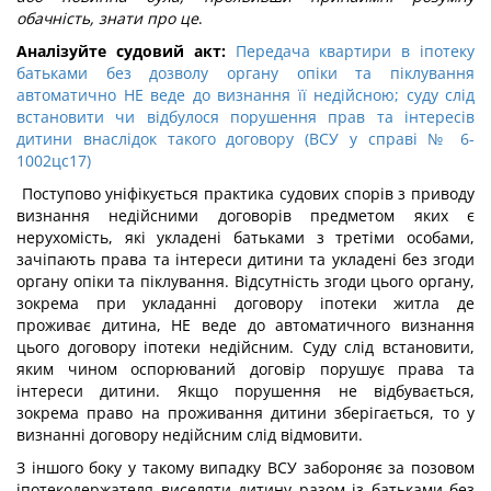
обачність, знати про це
.
Аналізуйте судовий акт:
Передача квартири в іпотеку
батьками без дозволу органу опіки та піклування
автоматично НЕ веде до визнання її недійсною; суду слід
встановити чи відбулося порушення прав та інтересів
дитини внаслідок такого договору (ВСУ у справі № 6-
1002цс17)
Поступово уніфікується практика судових спорів з приводу
визнання недійсними договорів предметом яких є
нерухомість, які укладені батьками з третіми особами,
зачіпають права та інтереси дитини та укладені без згоди
органу опіки та піклування. Відсутність згоди цього органу,
зокрема при укладанні договору іпотеки житла де
проживає дитина, НЕ веде до автоматичного визнання
цього договору іпотеки недійсним. Суду слід встановити,
яким чином оспорюваний договір порушує права та
інтереси дитини. Якщо порушення не відбувається,
зокрема право на проживання дитини зберігається, то у
визнанні договору недійсним слід відмовити.
З іншого боку у такому випадку ВСУ забороняє за позовом
іпотекодержателя виселяти дитину разом із батьками без