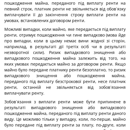
пошкодження майна, переданого під виплату ренти на
певний строк, платник ренти не звільняється від обов´язку
виплачувати її до закінчення строку виплати ренти на
умовах, встановлених договором ренти.
Можливі випадки, коли майно, яке передається під виплату
ренти, отримує пошкодження чи гине випадково (мова йде
про випадки, коли в цьому немає вини жодної зі сторін,
наприклад, в результаті дії третіх осіб чи в результаті
незворотної сили). Ризик випадкового знищення або
випадкового пошкодження майна залежить від того, на
яких умовах передається майно за договором ренти. Якщо
майно було передане платнику ренти безоплатно, то ризик
випадкового знищення або пошкодження майна,
переданого під виплату безстрокової ренти, несе платник
ренти, останній не звільняється від зобов´язання
виплачувати ренту.
Зобов´язання з виплати ренти може бути припинене в
результаті випадкового знищення або випадкового
пошкодження майна, переданого під виплату ренти даного
виду. Це можливо тільки у випадку, коли, по-перше, майно
було передане під виплату ренти за плату, по-друге, коли