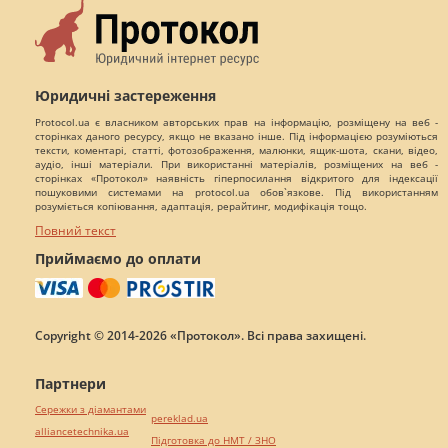
Юридичні застереження
Protocol.ua є власником авторських прав на інформацію, розміщену на веб -
сторінках даного ресурсу, якщо не вказано інше. Під інформацією розуміються
тексти, коментарі, статті, фотозображення, малюнки, ящик-шота, скани, відео,
аудіо, інші матеріали. При використанні матеріалів, розміщених на веб -
сторінках «Протокол» наявність гіперпосилання відкритого для індексації
пошуковими системами на protocol.ua обов`язкове. Під використанням
розуміється копіювання, адаптація, рерайтинг, модифікація тощо.
Повний текст
Приймаємо до оплати
Copyright © 2014-2026 «Протокол». Всі права захищені.
Партнери
Сережки з діамантами
pereklad.ua
alliancetechnika.ua
Підготовка до НМТ / ЗНО