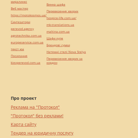
миралинкс
Винна шафа
Веб мастер
Перевезення хворих
https://motokosmos.ua/
hospice-life.com.ua/
Синтезатори
mk-translations.ua
perevod.agency
maltina.com.ua
agrotechnika.com.ua
Шафи купе
europeservice.com.ua
Брендові сумки
текст юа
Натяжні стелі Nova Stelya
Посилання
Перевезення хворих за
kievperevod.com.ua
кордон
Про проект
Реклама на "Протокол"
"Протокол" без реклами!
Карта сайту
Тендер на юридичну послугу