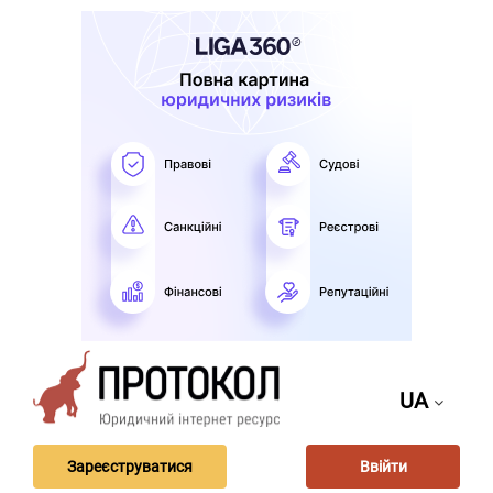
UA
Зареєструватися
Ввійти