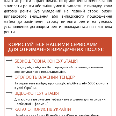
платник ренти вправі вимагати припинення зобов´язання
з виплати ренти або зміни умов її виплати. У випадку, коли
договір ренти був укладений на певний строк, ризик
випадкового знищення або випадкового пошкодження
майна до закінчення строку виплати ренти на умовах,
установлених договором ренти, покладається на платника
ренти.
КОРИСТУЙТЕСЯ НАШИМИ СЕРВІСАМИ
ДЛЯ ОТРИМАННЯ ЮРИДИЧНИХ ПОСЛУГ:
БЕЗКОШТОВНА КОНСУЛЬТАЦІЯ
Швидку відповідь на Ваш юридичний питання допоможе
зорієнтуватися в подальших діях.
ОГОЛОСІТЬ ВЛАСНИЙ ТЕНДЕР
Та отримаєте вигідну пропозицію від більш ніж 5000 юристів
з усієї України.
ВІДЕО-КОНСУЛЬТАЦІЯ
Для юриста це сучасне і ефективне рішення для отримання
необхідної інформації
КАТАЛОГ ЮРИСТІВ УКРАЇНИ
Це ефективний спосіб знайти надійного і професійного