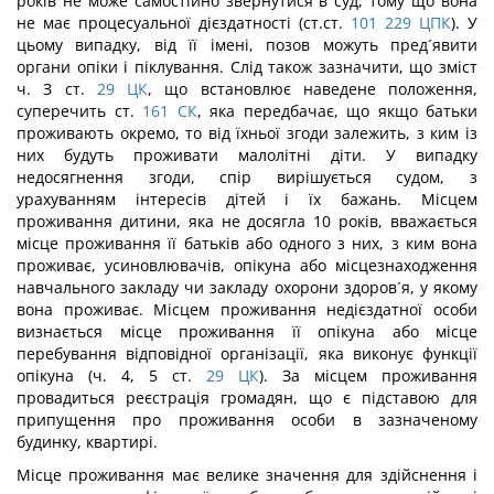
років не може самостійно звернутися в суд, тому що вона
не має процесуальної дієздатності (ст.ст.
101
229
ЦПК
). У
цьому випадку, від її імені, позов можуть пред´явити
органи опіки і піклування. Слід також зазначити, що зміст
ч. З ст.
29
ЦК
, що встановлює наведене положення,
суперечить ст.
161
СК
, яка передбачає, що якщо батьки
проживають окремо, то від їхньої згоди залежить, з ким із
них будуть проживати малолітні діти. У випадку
недосягнення згоди, спір вирішується судом, з
урахуванням інтересів дітей і їх бажань. Місцем
проживання дитини, яка не досягла 10 років, вважається
місце проживання її батьків або одного з них, з ким вона
проживає, усиновлювачів, опікуна або місцезнаходження
навчального закладу чи закладу охорони здоров´я, у якому
вона проживає. Місцем проживання недієздатної особи
визнається місце проживання її опікуна або місце
перебування відповідної організації, яка виконує функції
опікуна (ч. 4, 5 ст.
29
ЦК
). За місцем проживання
провадиться реєстрація громадян, що є підставою для
припущення про проживання особи в зазначеному
будинку, квартирі.
Місце проживання має велике значення для здійснення і