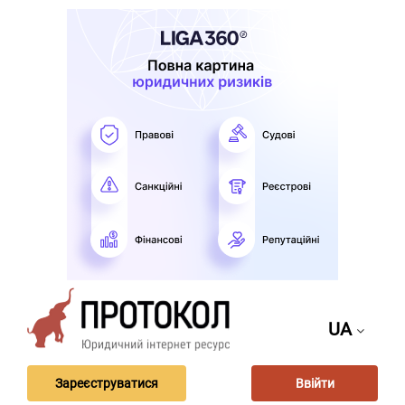
UA
Зареєструватися
Ввійти