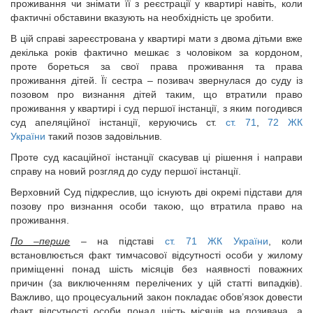
проживання чи знімати її з реєстрації у квартирі навіть, коли
фактичні обставини вказують на необхідність це зробити.
В цій справі зареєстрована у квартирі мати з двома дітьми вже
декілька років фактично мешкає з чоловіком за кордоном,
проте бореться за свої права проживання та права
проживання дітей. Її сестра – позивач звернулася до суду із
позовом про визнання дітей таким, що втратили право
проживання у квартирі і суд першої інстанції, з яким погодився
суд апеляційної інстанції, керуючись ст.
ст. 71
,
72 ЖК
України
такий позов задовільнив.
Проте суд касаційної інстанції скасував ці рішення і направи
справу на новий розгляд до суду першої інстанції.
Верховний Суд підкреслив, що існують дві окремі підстави для
позову про визнання особи такою, що втратила право на
проживання.
По –перше
– на підставі
ст. 71 ЖК України
, коли
встановлюється факт тимчасової відсутності особи у жилому
приміщенні понад шість місяців без наявності поважних
причин (за виключенням перелічених у цій статті випадків).
Важливо, що процесуальний закон покладає обов’язок довести
факт відсутності особи понад шість місяців на позивача, а