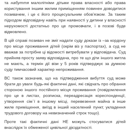
та
набуття
малолітніми дітьми права власності або права
користування іншим жилим приміщенням повинен доводитися
позивачем, і це є його процесуальним обов’язком. За таким
підходом відповідачу навіть при наявності у дитини у власності
нерухомості достатньо про це промовчати, і в позові буде
відмовлено.
В цій справі позивач не зміг надати суду докази із –за кордону
про місце проживання дітей (окрім віз у паспортах), а суд не
вважав за потрібне ці відомості витребувати у відповідача. Суд
прийняв просту заяву відповідача, про те що діти іншого житла
не мають, а термін дії візи у 5 років підтверджує за думкою
суду тимчасовий характер непроживання.
ВС також зазначив, що на підтвердження вибуття суд може
брати до уваги будь-які фактичні дані, які свідчать про обрання
стороною іншого постійного місця проживання (повідомлення
про це в листах, розписка, переадресація кореспонденції,
утворення сім`ї в іншому місці, перевезення майна в інше
жиле приміщення, виїзд в інший населений пункт, укладення
трудового договору на невизначений строк тощо).
Проте такі фактичні дані НЕ можуть стосуватися дітей
внаслідок їх обмеженої цивільної дієздатності.