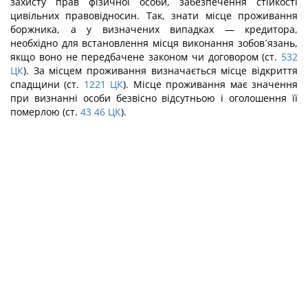
захисту прав фізичної особи, забезпечення стійкості
цивільних правовідносин. Так, знати місце проживання
боржника, а у визначених випадках — кредитора,
необхідно для встановлення місця виконання зобов´язань,
якщо воно не передбачене законом чи договором (ст.
532
ЦК
). За місцем проживання визначається місце відкриття
спадщини (ст.
1221
ЦК
). Місце проживання має значення
при визнанні особи безвісно відсутньою і оголошення її
померлою (ст.
43
46
ЦК
).