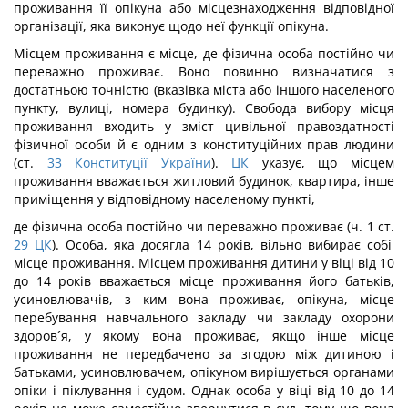
проживання її опікуна або місцезнаходження відповідної
організації, яка виконує щодо неї функції опікуна.
Місцем проживання є місце, де фізична особа постійно чи
переважно проживає. Воно повинно визначатися з
достатньою точністю (вказівка міста або іншого населеного
пункту, вулиці, номера будинку). Свобода вибору місця
проживання входить у зміст цивільної правоздатності
фізичної особи й є одним з конституційних прав людини
(ст.
33
Конституції України
).
ЦК
указує, що місцем
проживання вважається житловий будинок, квартира, інше
приміщення у відповідному населеному пункті,
де фізична особа постійно чи переважно проживає (ч. 1 ст.
29
ЦК
). Особа, яка досягла 14 років, вільно вибирає собі
місце проживання. Місцем проживання дитини у віці від 10
до 14 років вважається місце проживання його батьків,
усиновлювачів, з ким вона проживає, опікуна, місце
перебування навчального закладу чи закладу охорони
здоров´я, у якому вона проживає, якщо інше місце
проживання не передбачено за згодою між дитиною і
батьками, усиновлювачем, опікуном вирішується органами
опіки і піклування і судом. Однак особа у віці від 10 до 14