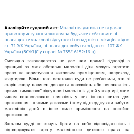
Аналізуйте судовий акт:
Малолітня дитина не втрачає
право користування житлом за будь-яких обставин: ні
внаслідок тимчасової відсутності понад шість місяців згідно
ст. 71 ЖК України, ні внаслідок вибуття згідно ст. 107 ЖК
України (ВС/КЦС у справі № 755/16152/16-ц)
Очевидно законодавство не дає нам прямої відповіді в
принципі за яких обставин малолітні діти можуть втратити
право на користування житловим приміщенням, наприклад
квартирою. Більш того остаточно суди не роз’яснили, хто зі
сторін спору повинен доводити поважність або неповажність
причин тимчасової відсутності малолітніх дітей у квартирі, яким
чином встановлювати наявність у них іншого житла для
проживання, та якими доказами і кому підтверджувати вибуття
малолітніх дітей в інше жиле приміщення на постійне
проживання.
Загалом судді не хочуть брати на себе відповідальність і
підтверджувати втрату малолітньою дитиною права на