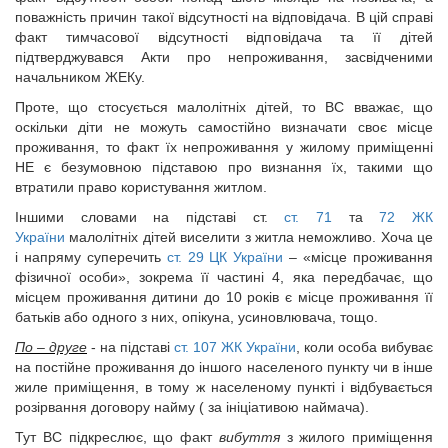
поважність причин такої відсутності на відповідача. В цій справі
факт тимчасової відсутності відповідача та її дітей
підтверджувався Акти про непроживання, засвідченими
начальником ЖЕКу.
Проте, що стосується малолітніх дітей, то ВС вважає, що
оскільки діти не можуть самостійно визначати своє місце
проживання, то факт їх непроживання у жилому приміщенні
НЕ є безумовною підставою про визнання їх, такими що
втратили право користування житлом.
Іншими словами на підставі ст.
ст. 71
та
72 ЖК
України
малолітніх дітей виселити з житла неможливо. Хоча це
і напряму суперечить
ст. 29 ЦК України
– «місце проживання
фізичної особи», зокрема її частині 4, яка передбачає, що
місцем проживання дитини до 10 років є місце проживання її
батьків або одного з них, опікуна, усиновлювача, тощо.
По – друге
- на підставі
ст. 107 ЖК України
, коли особа вибуває
на постійне проживання до іншого населеного пункту чи в інше
жиле приміщення, в тому ж населеному пункті і відбувається
розірвання договору найму ( за ініціативою наймача).
Тут ВС підкреслює, що факт
вибуття
з жилого приміщення