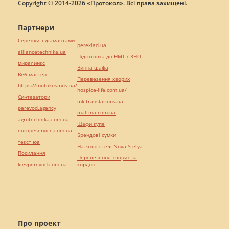
Copyright © 2014-2026 «Протокол». Всі права захищені.
Партнери
Сережки з діамантами
pereklad.ua
alliancetechnika.ua
Підготовка до НМТ / ЗНО
миралинкс
Винна шафа
Веб мастер
Перевезення хворих
https://motokosmos.ua/
hospice-life.com.ua/
Синтезатори
mk-translations.ua
perevod.agency
maltina.com.ua
agrotechnika.com.ua
Шафи купе
europeservice.com.ua
Брендові сумки
текст юа
Натяжні стелі Nova Stelya
Посилання
Перевезення хворих за
kievperevod.com.ua
кордон
Про проект