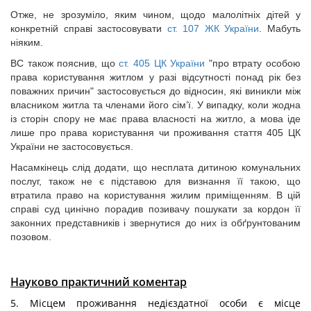
Отже, не зрозуміло, яким чином, щодо малолітніх дітей у
конкретній справі застосовувати
ст. 107 ЖК України
. Мабуть
ніяким.
ВС також пояснив, що
ст. 405 ЦК України
"про втрату особою
права користування житлом у разі відсутності понад рік без
поважних причин" застосовується до відносин, які виникли між
власником житла та членами його сім’ї. У випадку, коли жодна
із сторін спору не має права власності на житло, а мова іде
лише про права користування чи проживання стаття 405 ЦК
України не застосовується.
Насамкінець слід додати, що несплата дитиною комунальних
послуг, також не є підставою для визнання її такою, що
втратила право на користування жилим приміщенням. В цій
справі суд цинічно порадив позивачу пошукати за кордон її
законних представників і звернутися до них із обґрунтованим
позовом.
Науково практичний коментар
5. Місцем проживання недієздатної особи є місце