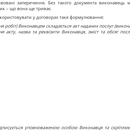
ивовані заперечення. Без такого документа виконавець 
ик – що вона ще триває.
користовувати у договорах таке формулювання:
ня робіт) Виконавцем складається акт наданих послуг (викон
ня акту, назва та реквізити Виконавця, зміст та обсяг посл
підписується уповноваженою особою Виконавця та скріплює