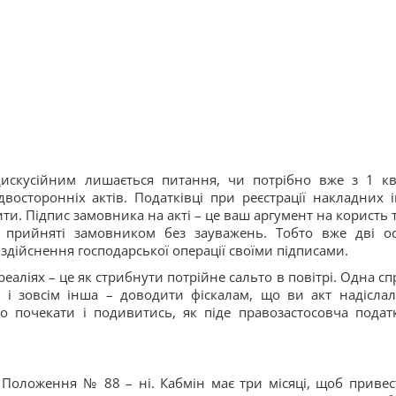
искусійним лишається питання, чи потрібно вже з 1 кв
восторонніх актів. Податківці при реєстрації накладних і
ти. Підпис замовника на акті – це ваш аргумент на користь т
 прийняті замовником без зауважень. Тобто вже дві о
здійснення господарської операції своїми підписами.
аліях – це як стрибнути потрійне сальто в повітрі. Одна сп
, і зовсім інша – доводити фіскалам, що ви акт надіслал
 почекати і подивитись, як піде правозастосовча подат
а Положення № 88 – ні. Кабмін має три місяці, щоб привес