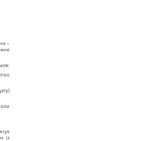
13
Навроцький заявив про підтримку української
армії, але згадав про "прапори Бандери"
11
Українці висловили думку, коли закінчиться
війна, - результати опитування
24
Росія почала використовувати збільшену
ни –
версію "Гербери", - Флеш
ежне
14
Смачна сирна запіканка з рисом: старовинний
рецепт по-українськи
мов:
15
Дантес показався з новою коханою (фото)
ітко
16
ату)
коли
ксує
н із