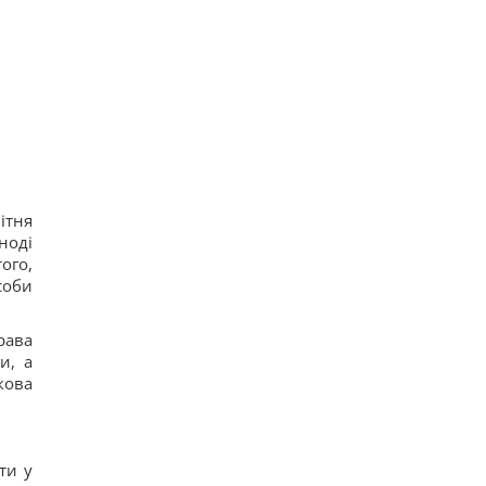
ітня
ноді
ого,
соби
рава
и, а
кова
ти у