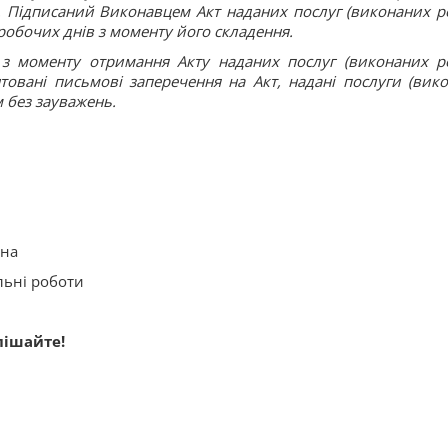
). Підписаний Виконавцем Акт наданих послуг (виконаних ро
робочих днів з моменту його складення.
 з моменту отримання Акту наданих послуг (виконаних ро
вані письмові заперечення на Акт, надані послуги (вико
 без зауважень.
:
йна
льні роботи
пішайте!