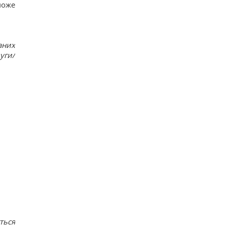
може
аних
уги/
ться