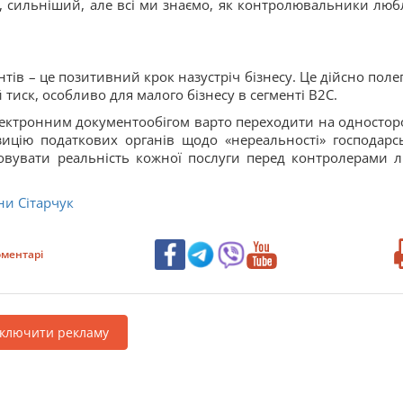
но, сильніший, але всі ми знаємо, як контролювальники люб
в – це позитивний крок назустріч бізнесу. Це дійсно поле
иск, особливо для малого бізнесу в сегменті В2С.
лектронним документообігом варто переходити на одностор
ицію податкових органів щодо «нереальності» господарс
овувати реальність кожної послуги перед контролерами 
ни Сітарчук
ментарі
дключити рекламу