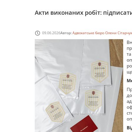
Акти виконаних робіт: підписат
09.06.2026
Автор:
Адвокатське бюро Олени Сітарчу
Вн
пр
та
оп
ро
що
Ме
Пр
до
а
о
ст
оп
Ві