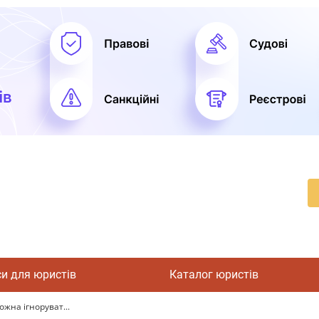
си для юристів
Каталог юристів
ожна ігноруват...