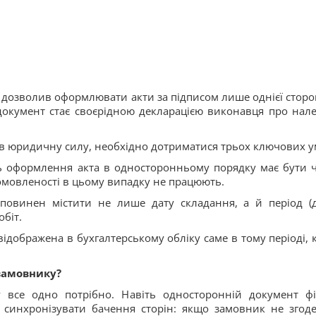
 дозволив оформлювати акти за підписом лише однієї сторо
документ стає своєрідною декларацією виконавця про нал
ав юридичну силу, необхідно дотриматися трьох ключових у
 оформлення акта в односторонньому порядку має бути ч
омовленості в цьому випадку не працюють.
повинен містити не лише дату складання, а й період (д
біт.
ідображена в бухгалтерському обліку саме в тому періоді, 
 замовнику?
 все одно потрібно. Навіть односторонній документ фі
 синхронізувати бачення сторін: якщо замовник не згоде