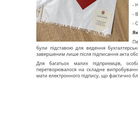
- 
- 
- 
Як
Пе
були підставою для ведення бухгалтерсько
завершеним лише після підписання акта об
Для багатьох малих підприємців, осо
перетворювалося на складне випробування
мати електронного підпису, що фактично бл