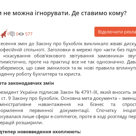
и не можна ігнорувати. Де ставимо кому?
Відключити рекл
0
577
к
0
есення змін до Закону про бухоблік викликало жваві дискус
офесійній спільноті. Заголовки в мережі про «акти без підп
 «скасування обов’язкового звітування замовника» зву
тимістично, проте на практиці все не так однозначно. Дав
зберемося, що саме змінилося та як нові правила вплинут
денну роботу бухгалтера та юриста.
та законодавчих змін
езидент України підписав Закон № 4791-ІХ, який вносить з
 ст. 9 Закону про бухоблік. Основна мета документа – змен
дміністративне навантаження на бізнес та спрос
формлення первинної документації. Спочатку ініціа
осувалася лише сфери e-commerce, проте в ході розгляду пер
ерацій розширили.
дтепер нововведення охоплюють: