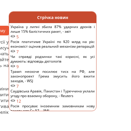
Стрічка новин
Україна у липні збила 87% ударних дронів і
аму
лише 15% балістичних ракет, - звіт
5
ії у
Росія платитиме Україні по $20 млрд на рік:
економіст оцінив реальний механізм репарацій
ису»
7
чать
Чи справді родзинки такі корисні, як усі
айте
думають: відповідь дієтологів
ь на
9
Трамп неохоче посилює тиск на РФ, але
законопроект Грема змусить його вжити
заходів, - WSJ
7
міни
Саудівська Аравія, Пакистан і Туреччина уклали
шити
угоду про взаємну оборону, - Reuters
тити
12
тива
Росія просуває іноземним замовникам нову
ракету для Су-57, - ЗМІ
елік
12
Старий монітор ще рано викидати: як
використати його повторно з користю
10