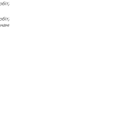
біт)
біт)
нані