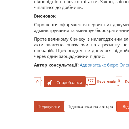
відповідність підзаконні акти. Закон, звіс
чіплятися до дрібниць.
Висновок
Спрощення оформлення первинних документі
адміністрування та зменшує бюрократичний т
Проте великому бізнесу із налагодженим е
акти зважено, зважаючи на агресивну поз
операцій. Щоб згодом не довелося відвой
через один заощаджений підпис.
Автор консультації:
Адвокатське бюро Оле
0
577
0
Переглядів
Ко
Сподобалося
Подякувати
Підписатися на автора
Ві