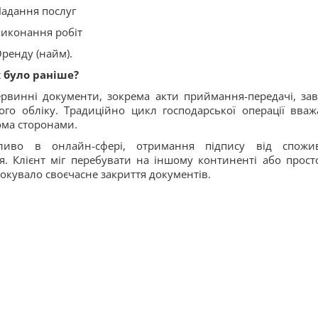
Надання послуг
Виконання робіт
Оренду (найм).
 було раніше?
рвинні документи, зокрема акти приймання-передачі, за
го обліку. Традиційно цикл господарської операції вваж
ома сторонами.
бливо в онлайн-сфері, отримання підпису від спожи
. Клієнт міг перебувати на іншому континенті або прост
окувало своєчасне закриття документів.