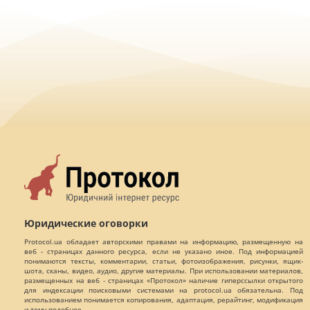
Юридические оговорки
Protocol.ua обладает авторскими правами на информацию, размещенную на
веб - страницах данного ресурса, если не указано иное. Под информацией
понимаются тексты, комментарии, статьи, фотоизображения, рисунки, ящик-
шота, сканы, видео, аудио, другие материалы. При использовании материалов,
размещенных на веб - страницах «Протокол» наличие гиперссылки открытого
для индексации поисковыми системами на protocol.ua обязательна. Под
использованием понимается копирования, адаптация, рерайтинг, модификация
и тому подобное.