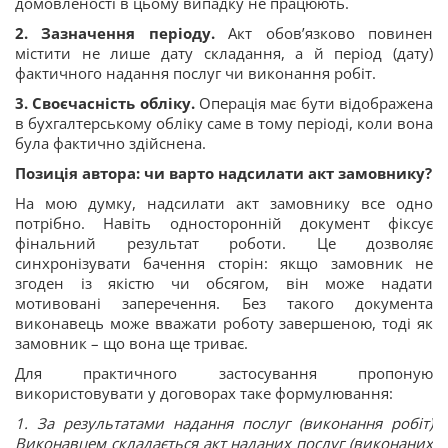
домовленості в цьому випадку не працюють.
2. Зазначення періоду.
Акт обов’язково повинен
містити не лише дату складання, а й період (дату)
фактичного надання послуг чи виконання робіт.
3. Своєчасність обліку.
Операція має бути відображена
в бухгалтерському обліку саме в тому періоді, коли вона
була фактично здійснена.
Позиція автора: чи варто надсилати акт замовнику?
На мою думку, надсилати акт замовнику все одно
потрібно. Навіть односторонній документ фіксує
фінальний результат роботи. Це дозволяє
синхронізувати бачення сторін: якщо замовник не
згоден із якістю чи обсягом, він може надати
мотивовані заперечення. Без такого документа
виконавець може вважати роботу завершеною, тоді як
замовник – що вона ще триває.
Для практичного застосування пропоную
використовувати у договорах таке формулювання:
1. За результатами надання послуг (виконання робіт)
Виконавцем складається акт наданих послуг (виконаних