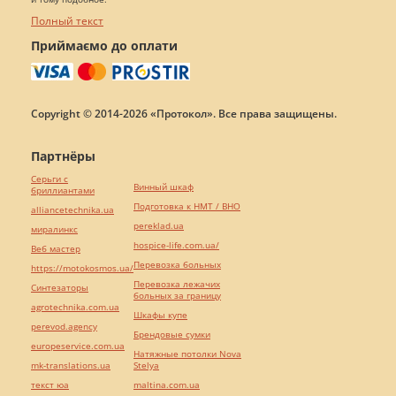
Полный текст
Приймаємо до оплати
Copyright © 2014-2026 «Протокол». Все права защищены.
Партнёры
Серьги с
Винный шкаф
бриллиантами
Подготовка к НМТ / ВНО
alliancetechnika.ua
pereklad.ua
миралинкс
hospice-life.com.ua/
Веб мастер
Перевозка больных
https://motokosmos.ua/
Перевозка лежачих
Синтезаторы
больных за границу
agrotechnika.com.ua
Шкафы купе
perevod.agency
Брендовые сумки
europeservice.com.ua
Натяжные потолки Nova
mk-translations.ua
Stelya
текст юа
maltina.com.ua