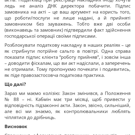
ледь не аналіз ДНК директора побачити. Підпис
замовника на акті – це ваш аргумент на користь того,
що роботи/послуги не лише надані, а й прийняті
замовником без зауважень. Тобто вже дві особи
(виконавець та замовник) підтвердили факт здійснення
господарської операції своїми підписами.
Розблокувати податкову накладну в наших реаліях – це
як стрибнути потрійне сальто в повітрі. Одна справа
показати підпис клієнта “роботу прийняв”, і зовсім інша
– доводити фіскалам, що ви акт надіслали, а заперечень
не отримали. Тому пропонуємо почекати і подивитись,
як піде правозастосовча податкова практика.
Що далі?
Зараз ми маємо колізію: Закон змінився, а Положення
№ 88 – ні. Кабмін має три місяці, щоб привести у
відповідність підзаконні акти. Закон, звісно, сильніший,
але всі ми знаємо, як контролювальники люблять
чіплятися до дрібниць.
Висновок