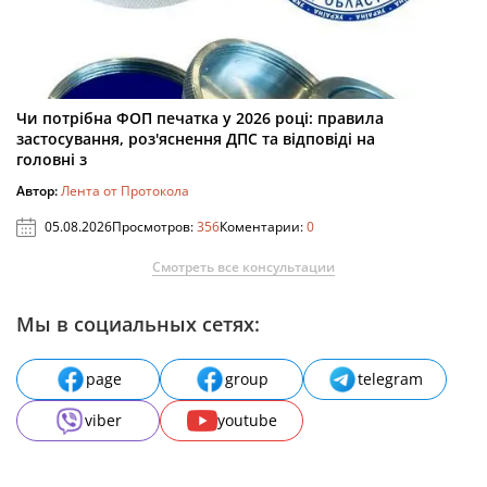
Чи потрібна ФОП печатка у 2026 році: правила
застосування, роз'яснення ДПС та відповіді на
головні з
Автор:
Лента от Протокола
05.08.2026
Просмотров:
356
Коментарии:
0
Смотреть все консультации
Мы в социальных сетях:
page
group
telegram
viber
youtube