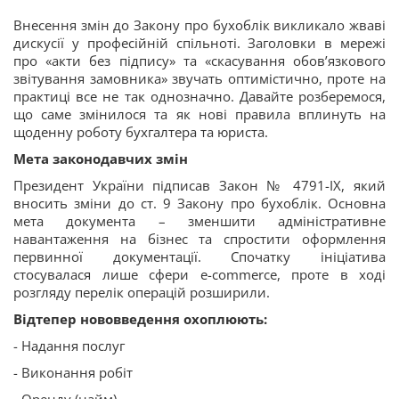
Внесення змін до Закону про бухоблік викликало жваві
дискусії у професійній спільноті. Заголовки в мережі
про «акти без підпису» та «скасування обов’язкового
звітування замовника» звучать оптимістично, проте на
практиці все не так однозначно. Давайте розберемося,
що саме змінилося та як нові правила вплинуть на
щоденну роботу бухгалтера та юриста.
Мета законодавчих змін
Президент України підписав Закон № 4791-ІХ, який
вносить зміни до ст. 9 Закону про бухоблік. Основна
мета документа – зменшити адміністративне
навантаження на бізнес та спростити оформлення
первинної документації. Спочатку ініціатива
стосувалася лише сфери e-commerce, проте в ході
розгляду перелік операцій розширили.
Відтепер нововведення охоплюють:
- Надання послуг
- Виконання робіт
- Оренду (найм).