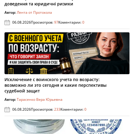
доведення та юридичні ризики
Автор:
Лента от Протокола
06.08.2026
Просмотров:
97
Коментарии:
0
Исключение с воинского учета по возрасту:
возможно ли это сегодня и какие перспективы
судебной защит
Автор:
Тарасенко Вера Юрьевна
06.08.2026
Просмотров:
233
Коментарии:
0