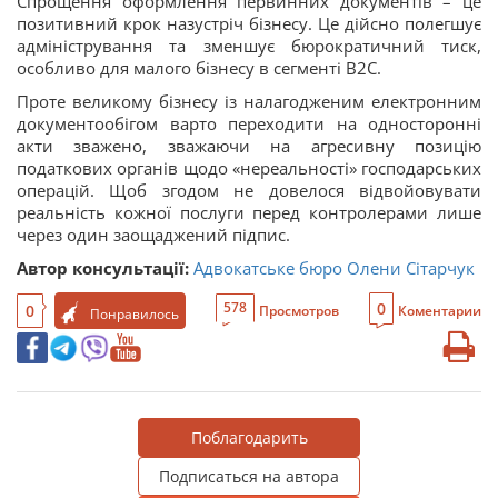
Спрощення оформлення первинних документів – це
позитивний крок назустріч бізнесу. Це дійсно полегшує
адміністрування та зменшує бюрократичний тиск,
особливо для малого бізнесу в сегменті В2С.
Проте великому бізнесу із налагодженим електронним
документообігом варто переходити на односторонні
акти зважено, зважаючи на агресивну позицію
податкових органів щодо «нереальності» господарських
операцій. Щоб згодом не довелося відвойовувати
реальність кожної послуги перед контролерами лише
через один заощаджений підпис.
Автор консультації:
Адвокатське бюро Олени Сітарчук
0
578
0
Просмотров
Коментарии
Понравилось
Поблагодарить
Подписаться на автора