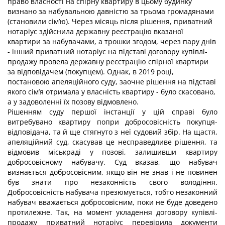
право власності на спірну квартиру в цьому будинку
визнано за набувальною давністю за трьома громадянами
(становили сім’ю). Через місяць після рішення, приватний
нотаріус здійснила державну реєстрацію вказаної
квартири за набувачами, а трошки згодом, через пару днів
- інший приватний нотаріус на підставі договору купівлі-
продажу провела державну реєстрацію спірної квартири
за відповідачем (покупцем). Однак, в 2019 році,
постановою апеляційного суду, заочне рішення на підставі
якого сім’я отримала у власність квартиру - було скасовано,
а у задоволенні їх позову відмовлено.
Рішенням суду першої інстанції у цій справі було
витребувано квартиру попри добросовісність покупця-
відповідача, та й ще стягнуто з неї судовий збір. На щастя,
апеляційний суд, скасував це несправедливе рішення, та
відмовив міськраді у позові, залишивши квартиру
добросовісному набувачу. Суд вказав, що набувач
визнається добросовісним, якщо він не знав і не повинен
був знати про незаконність свого володіння.
Добросовісність набувача презюмується, тобто незаконний
набувач вважається добросовісним, поки не буде доведено
протилежне. Так, на момент укладення договору купівлі-
продажу приватний нотаріус перевірила документи