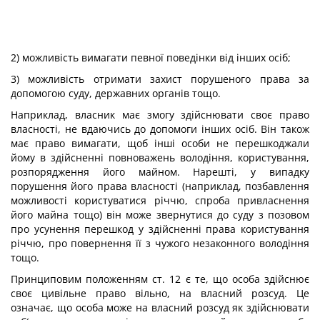
2) можливість вимагати певної поведінки від інших осіб;
3) можливість отримати захист порушеного права за
допомогою суду, державних органів тощо.
Наприклад, власник має змогу здійснювати своє право
власності, не вдаючись до допомоги інших осіб. Він також
має право вимагати, щоб інші особи не перешкоджали
йому в здійсненні повноважень володіння, користування,
розпорядження його майном. Нарешті, у випадку
порушення його права власності (наприклад, позбавлення
можливості користуватися річчю, спроба привласнення
його майна тощо) він може звернутися до суду з позовом
про усунення перешкод у здійсненні права користування
річчю, про повернення її з чужого незаконного володіння
тощо.
Принциповим положенням ст. 12 є те, що особа здійснює
своє цивільне право вільно, на власний розсуд. Це
означає, що особа може на власний розсуд як здійснювати