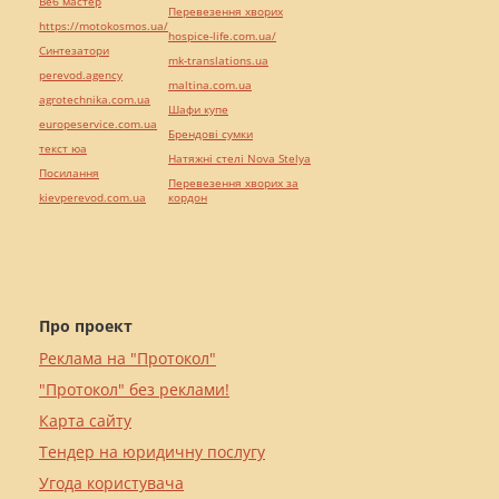
Веб мастер
Перевезення хворих
https://motokosmos.ua/
hospice-life.com.ua/
Синтезатори
mk-translations.ua
perevod.agency
maltina.com.ua
agrotechnika.com.ua
Шафи купе
europeservice.com.ua
Брендові сумки
текст юа
Натяжні стелі Nova Stelya
Посилання
Перевезення хворих за
kievperevod.com.ua
кордон
Про проект
Реклама на "Протокол"
"Протокол" без реклами!
Карта сайту
Тендер на юридичну послугу
Угода користувача