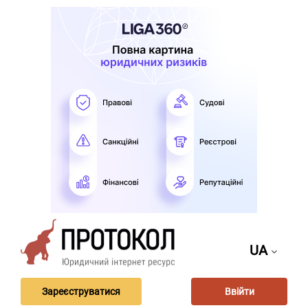
UA
Зареєструватися
Ввійти