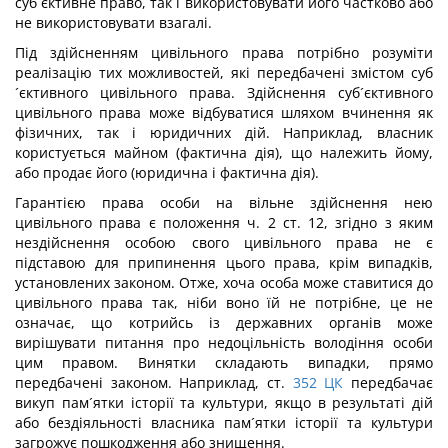
суб´єктивне право, так і використовувати його частково або
не використовувати взагалі.
Під здійсненням цивільного права потрібно розуміти
реалізацію тих можливостей, які передбачені змістом суб
´єктивного цивільного права. Здійснення суб´єктивного
цивільного права може відбуватися шляхом вчинення як
фізичних, так і юридичних дій. Наприклад, власник
користується майном (фактична дія), що належить йому,
або продає його (юридична і фактична дія).
Гарантією права особи на вільне здійснення нею
цивільного права є положення ч. 2 ст. 12, згідно з яким
нездійснення особою свого цивільного права не є
підставою для припинення цього права, крім випадків,
установлених законом. Отже, хоча особа може ставитися до
цивільного права так, ніби воно їй не потрібне, це не
означає, що котрийсь із державних органів може
вирішувати питання про недоцільність володіння особи
цим правом. Винятки складають випадки, прямо
передбачені законом. Наприклад, ст.
352
ЦК
передбачає
викуп пам´ятки історії та культури, якщо в результаті дій
або бездіяльності власника пам´ятки історії та культури
загрожує пошкодження або знищення.