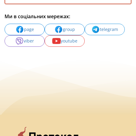
Ми в соціальних мережах:
page
group
telegram
viber
youtube