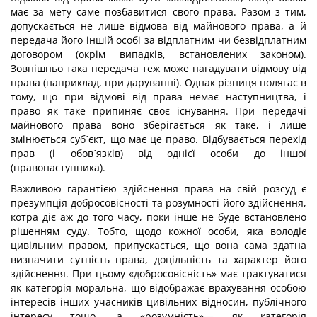
має за мету саме позбавитися свого права. Разом з тим,
допускається не лише відмова від майнового права, а й
передача його іншій особі за відплатним чи безвідплатним
договором (окрім випадків, встановлених законом).
Зовнішньо така передача теж може нагадувати відмову від
права (наприклад, при даруванні). Однак різниця полягає в
тому, що при відмові від права немає наступництва, і
право як таке припиняє своє існування. При передачі
майнового права воно зберігається як таке, і лише
змінюється суб´єкт, що має це право. Відбувається перехід
прав (і обов´язків) від однієї особи до іншої
(правонаступника).
Важливою гарантією здійснення права на свій розсуд є
презумпція добросовісності та розумності його здійснення,
котра діє аж до того часу, поки інше не буде встановлено
рішенням суду. Тобто, щодо кожної особи, яка володіє
цивільним правом, припускається, що вона сама здатна
визначити сутність права, доцільність та характер його
здійснення. При цьому «добросовісність» має трактуватися
як категорія моральна, що відображає врахування особою
інтересів інших учасників цивільних відносин, публічного
інтересу тощо, а «розумність»— як категорія