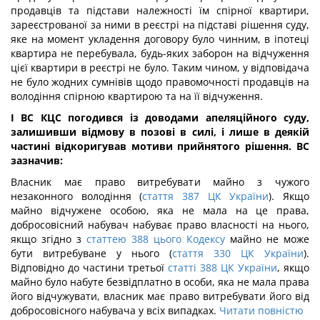
продавців та підстави належності їм спірної квартири,
зареєстрованої за ними в реєстрі на підставі рішення суду,
яке на момент укладення договору було чинним, в іпотеці
квартира не перебувала, будь-яких заборон на відчуження
цієї квартири в реєстрі не було. Таким чином, у відповідача
не було жодних сумнівів щодо правомочності продавців на
володіння спірною квартирою та на її відчуження.
І ВС КЦС погодився із доводами апеляційного суду,
залишивши відмову в позові в силі, і лише в деякій
частині відкоригував мотиви прийнятого рішення. ВС
зазначив:
Власник має право витребувати майно з чужого
незаконного володіння (
стаття 387 ЦК України
). Якщо
майно відчужене особою, яка не мала на це права,
добросовісний набувач набуває право власності на нього,
якщо згідно з
статтею 388 цього Кодексу
майно не може
бути витребуване у нього (
стаття 330 ЦК України
).
Відповідно до частини третьої
статті 388 ЦК України
, якщо
майно було набуте безвідплатно в особи, яка не мала права
його відчужувати, власник має право витребувати його від
добросовісного набувача у всіх випадках.
Читати повністю