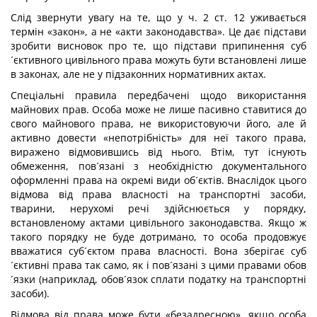
Слід звернути увагу на те, що у ч. 2 ст. 12 уживається
термін «закон», а не «акти законодавства». Це дає підстави
зробити висновок про те, що підстави припинення суб
´єктивного цивільного права можуть бути встановлені лише
в законах, але не у підзаконних нормативних актах.
Спеціальні правила передбачені щодо використання
майнових прав. Особа може не лише пасивно ставитися до
свого майнового права, не використовуючи його, але й
активно довести «непотрібність» для неї такого права,
виражено відмовившись від нього. Втім, тут існують
обмеження, пов´язані з необхідністю документального
оформленні права на окремі види об´єктів. Внаслідок цього
відмова від права власності на транспортні засоби,
тварини, нерухомі речі здійснюється у порядку,
встановленому актами цивільного законодавства. Якщо ж
такого порядку не буде дотримано, то особа продовжує
вважатися суб´єктом права власності. Вона зберігає суб
´єктивні права так само, як і пов´язані з цими правами обов
´язки (наприклад, обов´язок сплати податку на транспортні
засоби).
Відмова від права може бути «безадресною», якщо особа