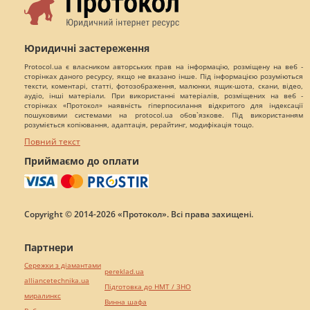
Юридичні застереження
Protocol.ua є власником авторських прав на інформацію, розміщену на веб -
сторінках даного ресурсу, якщо не вказано інше. Під інформацією розуміються
тексти, коментарі, статті, фотозображення, малюнки, ящик-шота, скани, відео,
аудіо, інші матеріали. При використанні матеріалів, розміщених на веб -
сторінках «Протокол» наявність гіперпосилання відкритого для індексації
пошуковими системами на protocol.ua обов`язкове. Під використанням
розуміється копіювання, адаптація, рерайтинг, модифікація тощо.
Повний текст
Приймаємо до оплати
Copyright © 2014-2026 «Протокол». Всі права захищені.
Партнери
Сережки з діамантами
pereklad.ua
alliancetechnika.ua
Підготовка до НМТ / ЗНО
миралинкс
Винна шафа