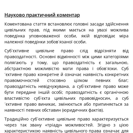
Науково практичний коментар
Коментована стаття встановлює головні засади здійснення
цивільних прав, під якими мається на увазі можлива
поведінка уповноваженої особи, якій відповідає міра
належної поведінки зобов´язаної особи.
Суб´єктивне цивільне право слід відрізняти від
правоздатності. Основні відмінності між цими категоріями
полягають у тому, що правоздатність є загальною,
абстрактною можливістю мати права і обов´язки. Суб
´єктивне право конкретне й означає наявність конкретних
правомочностей стосовно цілком певних благ;
правоздатність невідчужувана, а суб´єктивне право може
бути передане іншій особі; правоздатність є органічною
властивістю суб´єкта цивільних правовідносин, а суб
´єктивне право виникає, змінюється або припиняється за
наявності певних обставин (юридичних фактів).
Традиційно суб´єктивне цивільне право характеризується
через так звану «тріаду» можливостей. Згідно з цією
характеристикою наявність цивільного права означає для