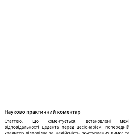
Науково практичний коментар
Статтею, що коментується, встановлені межі
відповідальності цедента перед цесіонарієм: попередній
кредитор відповідає за недійсність по-ступлених вимог та