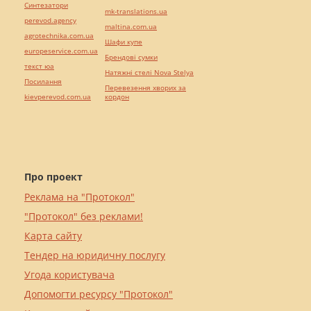
Синтезатори
mk-translations.ua
perevod.agency
maltina.com.ua
agrotechnika.com.ua
Шафи купе
europeservice.com.ua
Брендові сумки
текст юа
Натяжні стелі Nova Stelya
Посилання
Перевезення хворих за
kievperevod.com.ua
кордон
Про проект
Реклама на "Протокол"
"Протокол" без реклами!
Карта сайту
Тендер на юридичну послугу
Угода користувача
Допомогти ресурсу "Протокол"