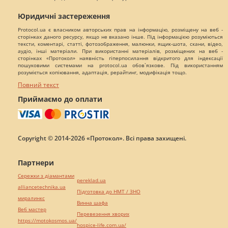
Юридичні застереження
Protocol.ua є власником авторських прав на інформацію, розміщену на веб -
сторінках даного ресурсу, якщо не вказано інше. Під інформацією розуміються
тексти, коментарі, статті, фотозображення, малюнки, ящик-шота, скани, відео,
аудіо, інші матеріали. При використанні матеріалів, розміщених на веб -
сторінках «Протокол» наявність гіперпосилання відкритого для індексації
пошуковими системами на protocol.ua обов`язкове. Під використанням
розуміється копіювання, адаптація, рерайтинг, модифікація тощо.
Повний текст
Приймаємо до оплати
Copyright © 2014-2026 «Протокол». Всі права захищені.
Партнери
Сережки з діамантами
pereklad.ua
alliancetechnika.ua
Підготовка до НМТ / ЗНО
миралинкс
Винна шафа
Веб мастер
Перевезення хворих
https://motokosmos.ua/
hospice-life.com.ua/