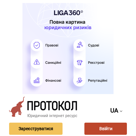
UA
Зареєструватися
Ввійти