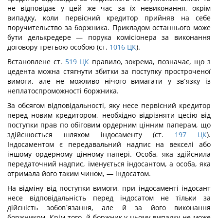
не відповідає у цей же час за їх невиконання, окрім
випадку, коли первісний кредитор прийняв на себе
поручительство за боржника. Прикладом останнього може
бути делькредере — порука комісіонера за виконання
договору третьою особою (ст.
1016
ЦК
).
Встановлене ст.
519
ЦК
правило, зокрема, позначає, що з
цедента можна стягнути збитки за поступку простроченої
вимоги, але не можливо нічого вимагати у зв´язку із
неплатоспроможності боржника.
За обсягом відповідальності, яку несе первісний кредитор
перед новим кредитором, необхідно відрізняти цесію від
поступки прав по обіговим ордерним цінним паперам, що
здійснюється шляхом індосаменту (ст.
197
ЦК
).
Індосаментом є передавальний надпис на векселі або
іншому ордерному цінному папері. Особа, яка здійснила
передаточний надпис, іменується індосантом, а особа, яка
отримала його таким чином, — індосатом.
На відміну від поступки вимоги, при індосаменті індосант
несе відповідальність перед індосатом не тільки за
дійсність зобов´язання, але й за його виконання
боржником. Крім того, й боржник у цьому випадку не може