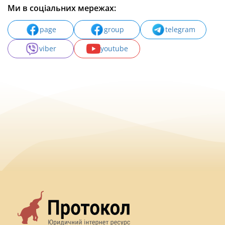
Ми в соціальних мережах:
page
group
telegram
viber
youtube