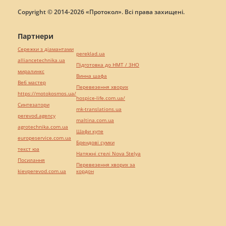
Copyright © 2014-2026 «Протокол». Всі права захищені.
Партнери
Сережки з діамантами
pereklad.ua
alliancetechnika.ua
Підготовка до НМТ / ЗНО
миралинкс
Винна шафа
Веб мастер
Перевезення хворих
https://motokosmos.ua/
hospice-life.com.ua/
Синтезатори
mk-translations.ua
perevod.agency
maltina.com.ua
agrotechnika.com.ua
Шафи купе
europeservice.com.ua
Брендові сумки
текст юа
Натяжні стелі Nova Stelya
Посилання
Перевезення хворих за
kievperevod.com.ua
кордон