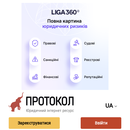
UA
Зареєструватися
Ввійти