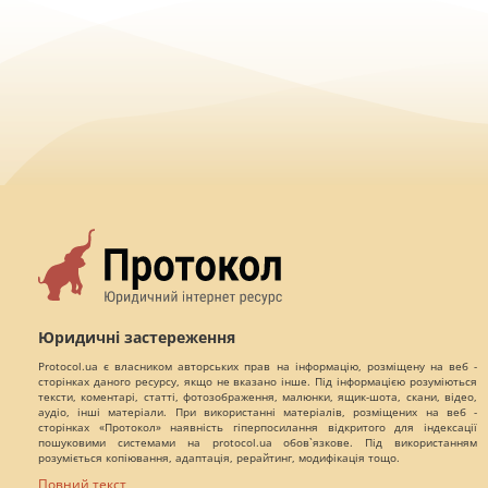
Юридичні застереження
Protocol.ua є власником авторських прав на інформацію, розміщену на веб -
сторінках даного ресурсу, якщо не вказано інше. Під інформацією розуміються
тексти, коментарі, статті, фотозображення, малюнки, ящик-шота, скани, відео,
аудіо, інші матеріали. При використанні матеріалів, розміщених на веб -
сторінках «Протокол» наявність гіперпосилання відкритого для індексації
пошуковими системами на protocol.ua обов`язкове. Під використанням
розуміється копіювання, адаптація, рерайтинг, модифікація тощо.
Повний текст