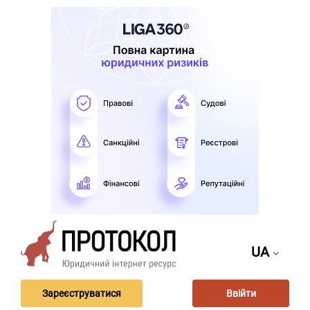
UA
Зареєструватися
Ввійти