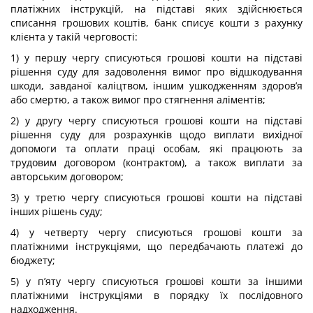
платіжних інструкцій, на підставі яких здійснюється
списання грошових коштів, банк списує кошти з рахунку
клієнта у такій черговості:
1) у першу чергу списуються грошові кошти на підставі
рішення суду для задоволення вимог про відшкодування
шкоди, завданої каліцтвом, іншим ушкодженням здоров’я
або смертю, а також вимог про стягнення аліментів;
2) у другу чергу списуються грошові кошти на підставі
рішення суду для розрахунків щодо виплати вихідної
допомоги та оплати праці особам, які працюють за
трудовим договором (контрактом), а також виплати за
авторським договором;
3) у третю чергу списуються грошові кошти на підставі
інших рішень суду;
4) у четверту чергу списуються грошові кошти за
платіжними інструкціями, що передбачають платежі до
бюджету;
5) у п’яту чергу списуються грошові кошти за іншими
платіжними інструкціями в порядку їх послідовного
надходження.