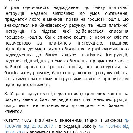
У разі одночасного надходження до банку платіжної
інструкції, наданої відповідно до умов обтяження,
предметом якого є майнові права на грошові кошти, що
знаходяться на банківському рахунку, та іншої платіжної
інструкції, на підставі якої здійснюється списання
грошових коштів, банк списує кошти з рахунку клієнта
позачергово за платіжною інструкцією, наданою
відповідно до умов такого обтяження. У разі одночасного
надходження до банку кількох платіжних інструкцій,
наданих відповідно до умов обтяжень, предметом яких є
майнові права на грошові кошти, що знаходяться на
банківському рахунку, банк списує кошти з рахунку клієнта
за такими платіжними інструкціями згідно з пріоритетом
відповідних обтяжень.
3. У разі відсутності (недостатності) грошових коштів на
рахунку клієнта банк не веде облік платіжних інструкцій,
якщо інше не встановлено договором між банком і
клієнтом.
{Стаття 1072 із змінами, внесеними згідно із Законом
№
1983-VIII від 23.03.2017
; в редакції Закону
№ 1591-IX від
30.06.2021
- вводиться в дію з 01.08.2022}