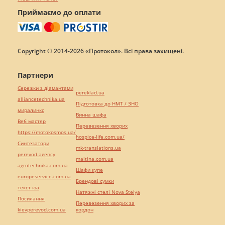
Приймаємо до оплати
Copyright © 2014-2026 «Протокол». Всі права захищені.
Партнери
Сережки з діамантами
pereklad.ua
alliancetechnika.ua
Підготовка до НМТ / ЗНО
миралинкс
Винна шафа
Веб мастер
Перевезення хворих
https://motokosmos.ua/
hospice-life.com.ua/
Синтезатори
mk-translations.ua
perevod.agency
maltina.com.ua
agrotechnika.com.ua
Шафи купе
europeservice.com.ua
Брендові сумки
текст юа
Натяжні стелі Nova Stelya
Посилання
Перевезення хворих за
kievperevod.com.ua
кордон