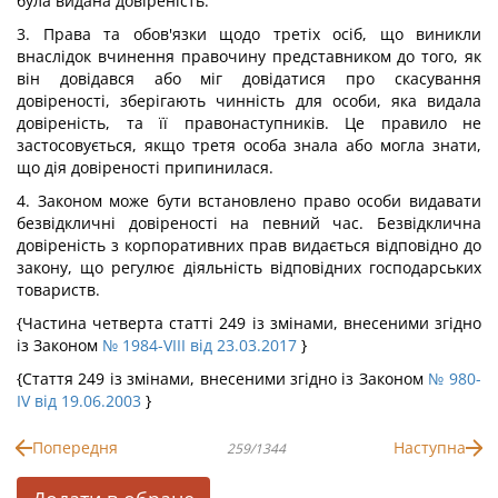
була видана довіреність.
3. Права та обов'язки щодо третіх осіб, що виникли
внаслідок вчинення правочину представником до того, як
він довідався або міг довідатися про скасування
довіреності, зберігають чинність для особи, яка видала
довіреність, та її правонаступників. Це правило не
застосовується, якщо третя особа знала або могла знати,
що дія довіреності припинилася.
4. Законом може бути встановлено право особи видавати
безвідкличні довіреності на певний час. Безвідклична
довіреність з корпоративних прав видається відповідно до
закону, що регулює діяльність відповідних господарських
товариств.
{Частина четверта статті 249 із змінами, внесеними згідно
із Законом
№ 1984-VIII від 23.03.2017
}
{Стаття 249 із змінами, внесеними згідно із Законом
№ 980-
IV від 19.06.2003
}
Попередня
Наступна
259/1344