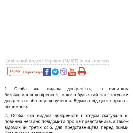
Цивільний кодекс України (ЗМІСТ)
Інши кодекси
14546
Переглядів
1. Особа, яка видала довіреність, за винятком
безвідкличної довіреності, може в будь-який час скасувати
довіреність або передоручення. Відмова від цього права є
нікчемною.
2. Особа, яка видала довіреність і згодом скасувала її,
повинна негайно повідомити про це представника, а також
відомих їй третіх осіб, для представництва перед якими