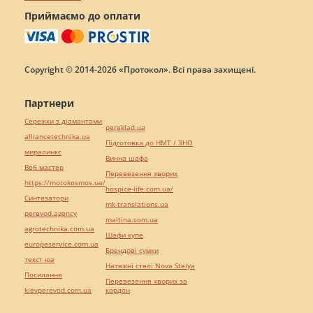
Приймаємо до оплати
Copyright © 2014-2026 «Протокол». Всі права захищені.
Партнери
Сережки з діамантами
pereklad.ua
alliancetechnika.ua
Підготовка до НМТ / ЗНО
миралинкс
Винна шафа
Веб мастер
Перевезення хворих
https://motokosmos.ua/
hospice-life.com.ua/
Синтезатори
mk-translations.ua
perevod.agency
maltina.com.ua
agrotechnika.com.ua
Шафи купе
europeservice.com.ua
Брендові сумки
текст юа
Натяжні стелі Nova Stelya
Посилання
Перевезення хворих за
kievperevod.com.ua
кордон