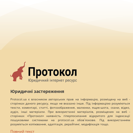
Юридичні застереження
Protocol.ua є власником авторських прав на інформацію, розміщену на веб -
сторінках даного ресурсу, якщо не вказано інше. Під інформацією розуміються
тексти, коментарі, статті, фотозображення, малюнки, ящик-шота, скани, відео,
аудіо, інші матеріали. При використанні матеріалів, розміщених на веб -
сторінках «Протокол» наявність гіперпосилання відкритого для індексації
пошуковими системами на protocol.ua обов`язкове. Під використанням
розуміється копіювання, адаптація, рерайтинг, модифікація тощо.
Повний текст