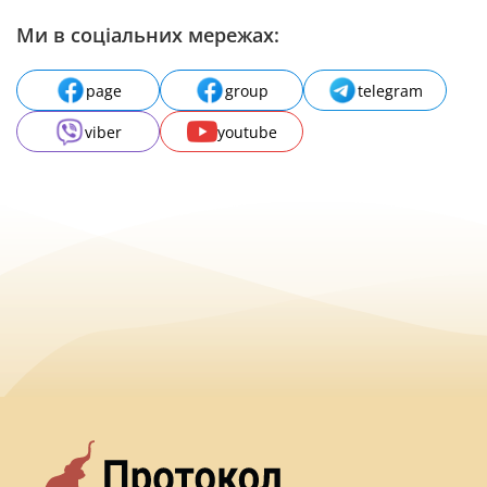
Ми в соціальних мережах:
page
group
telegram
viber
youtube