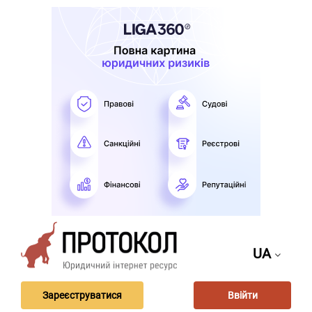
UA
Зареєструватися
Ввійти