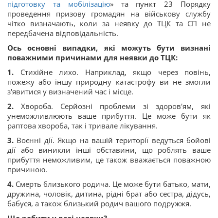
підготовку та мобілізацію
» та пункт 23 Порядку
проведення призову громадян на військову службу
чітко визначають, коли за неявку до ТЦК та СП не
передбачена відповідальність.
Ось основні випадки, які можуть бути визнані
поважними причинами для неявки до ТЦК:
1.
Стихійне лихо. Наприклад, якщо через повінь,
пожежу або іншу природну катастрофу ви не змогли
з'явитися у визначений час і місце.
2.
Хвороба. Серйозні проблеми зі здоров'ям, які
унеможливлюють ваше прибуття. Це може бути як
раптова хвороба, так і тривале лікування.
3.
Воєнні дії. Якщо на вашій території ведуться бойові
дії або виникли інші обставини, що роблять ваше
прибуття неможливим, це також вважається поважною
причиною.
4.
Смерть близького родича. Це може бути батько, мати,
дружина, чоловік, дитина, рідні брат або сестра, дідусь,
бабуся, а також близький родич вашого подружжя.