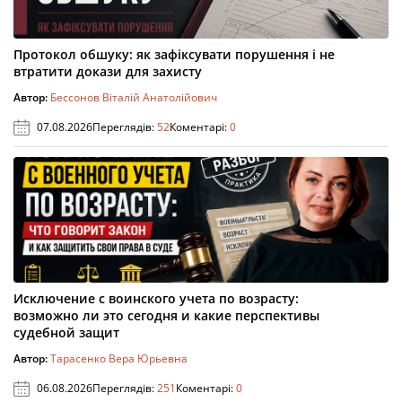
Протокол обшуку: як зафіксувати порушення і не
втратити докази для захисту
Автор:
Бессонов Віталій Анатолійович
07.08.2026
Переглядів:
52
Коментарі:
0
Исключение с воинского учета по возрасту:
возможно ли это сегодня и какие перспективы
судебной защит
Автор:
Тарасенко Вера Юрьевна
06.08.2026
Переглядів:
251
Коментарі:
0