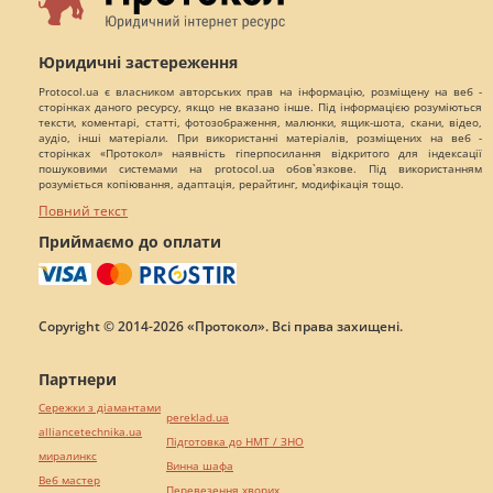
Юридичні застереження
Protocol.ua є власником авторських прав на інформацію, розміщену на веб -
сторінках даного ресурсу, якщо не вказано інше. Під інформацією розуміються
тексти, коментарі, статті, фотозображення, малюнки, ящик-шота, скани, відео,
аудіо, інші матеріали. При використанні матеріалів, розміщених на веб -
сторінках «Протокол» наявність гіперпосилання відкритого для індексації
пошуковими системами на protocol.ua обов`язкове. Під використанням
розуміється копіювання, адаптація, рерайтинг, модифікація тощо.
Повний текст
Приймаємо до оплати
Copyright © 2014-2026 «Протокол». Всі права захищені.
Партнери
Сережки з діамантами
pereklad.ua
alliancetechnika.ua
Підготовка до НМТ / ЗНО
миралинкс
Винна шафа
Веб мастер
Перевезення хворих