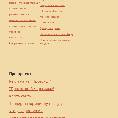
https://motokosmos.ua/
hospice-life.com.ua/
Синтезатори
mk-translations.ua
perevod.agency
maltina.com.ua
agrotechnika.com.ua
Шафи купе
europeservice.com.ua
Брендові сумки
текст юа
Натяжні стелі Nova Stelya
Посилання
Перевезення хворих за
kievperevod.com.ua
кордон
Про проект
Реклама на "Протокол"
"Протокол" без реклами!
Карта сайту
Тендер на юридичну послугу
Угода користувача