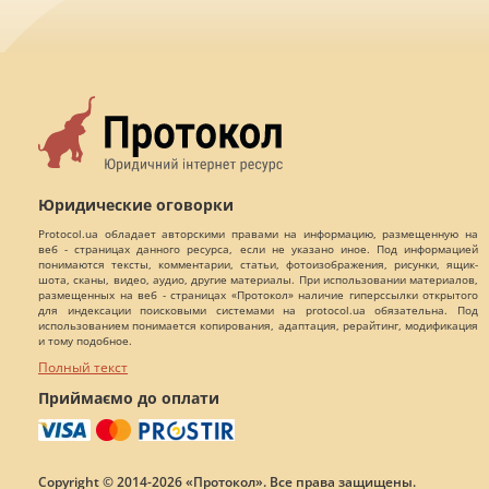
Юридические оговорки
Protocol.ua обладает авторскими правами на информацию, размещенную на
веб - страницах данного ресурса, если не указано иное. Под информацией
понимаются тексты, комментарии, статьи, фотоизображения, рисунки, ящик-
шота, сканы, видео, аудио, другие материалы. При использовании материалов,
размещенных на веб - страницах «Протокол» наличие гиперссылки открытого
для индексации поисковыми системами на protocol.ua обязательна. Под
использованием понимается копирования, адаптация, рерайтинг, модификация
и тому подобное.
Полный текст
Приймаємо до оплати
Copyright © 2014-2026 «Протокол». Все права защищены.