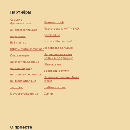
Партнёры
Серьги с
Винный шкаф
бриллиантами
Подготовка к НМТ / ВНО
alliancetechnika.ua
pereklad.ua
миралинкс
hospice-life.com.ua/
Веб мастер
Перевозка больных
https://motokosmos.ua/
Перевозка лежачих
Синтезаторы
больных за границу
agrotechnika.com.ua
Шкафы купе
perevod.agency
Брендовые сумки
europeservice.com.ua
Натяжные потолки Nova
mk-translations.ua
Stelya
текст юа
maltina.com.ua
kievperevod.com.ua
Cылки
О проекте