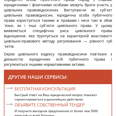
юридичними і фізичними особами можуть брати участь у
цивільних правовідносинах. Виступаючи як суб´єкт
цивільних правовідносин, юридична особа публічного
права користується такими ж правами і несе такі ж обов
´язки, як і інші суб´єкти цивільного права. У цьому
виявляється специфічна риса цивільного права
відношення, яке ґрунтується на характерній властивості
цивільно-правового методу регулювання — рівності суб
´єктів.
Окрім цивільного кодексу правовідносини пов´язані з
діяльністю юридичних осіб публічного права і
регулюються іншими нормативними актами.
ДРУГИЕ НАШИ СЕРВИСЫ:
БЕСПЛАТНАЯ КОНСУЛЬТАЦИЯ
Быстрый ответ на Ваш юридический вопрос поможет
сориентироваться в дальнейших действиях
ОБЪЯВИТЕ СОБСТВЕННЫЙ ТЕНДЕР
И получите выгодное предложение от более чем 5000
юристов со всей Украины