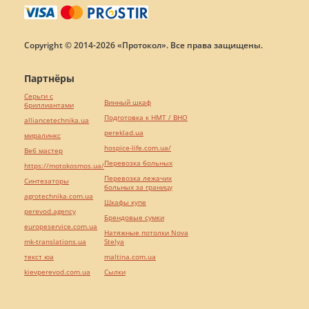
Copyright © 2014-2026 «Протокол». Все права защищены.
Партнёры
Серьги с
Винный шкаф
бриллиантами
Подготовка к НМТ / ВНО
alliancetechnika.ua
pereklad.ua
миралинкс
hospice-life.com.ua/
Веб мастер
Перевозка больных
https://motokosmos.ua/
Перевозка лежачих
Синтезаторы
больных за границу
agrotechnika.com.ua
Шкафы купе
perevod.agency
Брендовые сумки
europeservice.com.ua
Натяжные потолки Nova
mk-translations.ua
Stelya
текст юа
maltina.com.ua
kievperevod.com.ua
Cылки