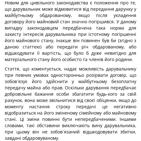
Новим для цивільного законодавства є положення про те,
що дарувальник може відмовитися від передання дарунку у
майбутньому обдарованому, якщо після укладення
договору його майновий стан значно погіршився. У даному
випадку законодавцем передбачена така норма для
захисту інтересів дарувальника при істотному погіршенні
його майнового стану, інакше він повинен був би (згідно з
даною статтею) або передати річ обдарованому, або
відшкодувати її вартість, що було б дуже невигідно для
матеріального стану його особисто та членів його родини.
Стаття, що коментується, надає можливість дарувальнику
при певних умовах односторонньо розірвати договір, що
зобов´язує його здійснити у майбутньому безоплатну
передачу майна або прав. Оскільки дарування передбачає
добровільне бажання особи збагатити будь-кого за свій
рахунок, вона може звільнитися від своєї обіцянки, якщо до
моменту настання строку передачі це негативно
відобразиться на його зміненому сімейному або майновому
стані. Ці зміни повинні бути непередбаченими. Іншими
словами, такі обставини виключають вину дарувальника,
при цьому він не зобов´язаний відшкодовувати збитки,
завдані обдаровуваному.