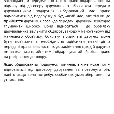
Законодавцем передбачено також право обдарованого на
відмову від договору дарування з обов´язком передати
дарувальником подарунок. Обдарований має право
відмовитися від подарунку у будь-який час, але тільки до
прийняття дарунку. Слова «до передачі дарунку» необхідно
тлумачити широко. Вони відносяться і до обов´язку
дарувальника звільнити обдаровуванодо у майбутньому від
майнового обов´язку. Оскільки прийняття дарунку може
бути пов´язане з необхідністю здійснити певні дії з
передачі права власності, то до закінчення цих дій дарунок
не вважається прийнятим і обдаровуваний зберігає право
на розірвання договору.
Якщо обдарований подарунок прийняв, він не може потім
відмовитися від договору дарування та повернути річ,
навіть якщо вона потребує особливих умов зберігання та
утримання.