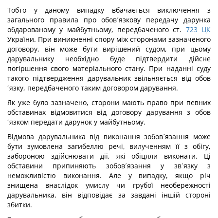
Тобто у даному випадку вбачається виключення з
загального правила про обов´язкову передачу дарунка
обдарованому у майбутньому, передбаченого ст.
723
ЦК
України. При виникненні спору між сторонами зазначеного
договору, він може бути вирішений судом, при цьому
дарувальнику необхідно буде підтвердити дійсне
погіршення свого матеріального стану. При наданні суду
такого підтвердження дарувальник звільняється від обов
´язку, передбаченого таким договором дарування.
Як уже було зазначено, сторони мають право при певних
обставинах відмовитися від договору дарування з обов
´язком передати дарунок у майбутньому.
Відмова дарувальника від виконання зобов´язання може
бути зумовлена загибеллю речі, вилученням її з обігу,
забороною здійснювати дії, які обіцяли виконати. Ці
обставини припиняють зобов´язання у зв´язку з
неможливістю виконання. Але у випадку, якщо річ
знищена внаслідок умислу чи грубої необережності
дарувальника, він відповідає за завдані іншій стороні
збитки.