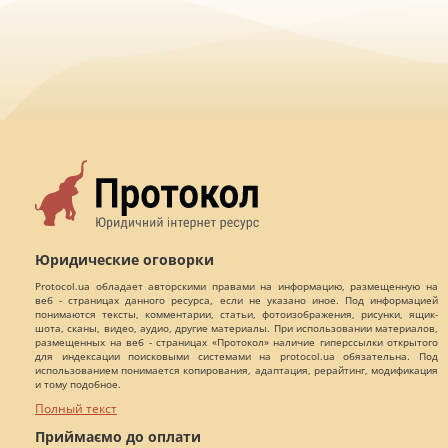
Юридические оговорки
Protocol.ua обладает авторскими правами на информацию, размещенную на
веб - страницах данного ресурса, если не указано иное. Под информацией
понимаются тексты, комментарии, статьи, фотоизображения, рисунки, ящик-
шота, сканы, видео, аудио, другие материалы. При использовании материалов,
размещенных на веб - страницах «Протокол» наличие гиперссылки открытого
для индексации поисковыми системами на protocol.ua обязательна. Под
использованием понимается копирования, адаптация, рерайтинг, модификация
и тому подобное.
Полный текст
Приймаємо до оплати