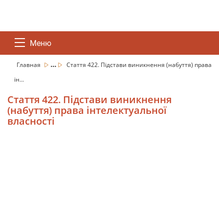
Меню
...
Главная
Стаття 422. Підстави виникнення (набуття) права
ін...
Стаття 422. Підстави виникнення
(набуття) права інтелектуальної
власності