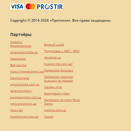
Copyright © 2014-2026 «Протокол». Все права защищены.
Партнёры
Серьги с
Винный шкаф
бриллиантами
Подготовка к НМТ / ВНО
alliancetechnika.ua
pereklad.ua
миралинкс
hospice-life.com.ua/
Веб мастер
Перевозка больных
https://motokosmos.ua/
Перевозка лежачих
Синтезаторы
больных за границу
agrotechnika.com.ua
Шкафы купе
perevod.agency
Брендовые сумки
europeservice.com.ua
Натяжные потолки Nova
mk-translations.ua
Stelya
текст юа
maltina.com.ua
kievperevod.com.ua
Cылки